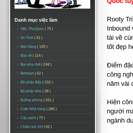
Quốc
tu
Rooty Tr
Danh mục việc làm
Inbound 
ABC PhuQuoc
( 75 )
tài về c
An Thới
( 52 )
tốt đẹp h
Bán hàng
( 105 )
Bảo vệ
( 114 )
Điểm đặc
Bar-pha chế
( 248 )
công nghệ
Bellman
( 52 )
năm vài 
Bộ phận Bếp
( 332 )
Bộ phận Kho
( 38 )
Buồng phòng
( 261 )
Hiện côn
Cafe-Nhà hàng
( 280 )
người má
Cây xanh
( 75 )
ngành du 
Chăm sóc KH
( 62 )