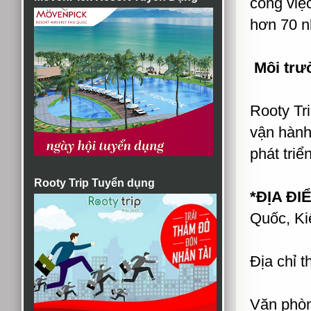
công việc
hơn 70 n
Môi trườ
Rooty Tr
vận hành
phát triể
Rooty Trip Tuyển dụng
*ĐỊA ĐI
Quốc, Ki
Địa chỉ 
Văn phò