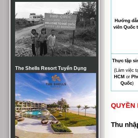
Hướng dẫ
viên Quốc 
Thực tập si
The Shells Resort Tuyển Dụng
(Làm việc tạ
HCM
or
Ph
Quốc
)
QUYỀN 
Thu nhập