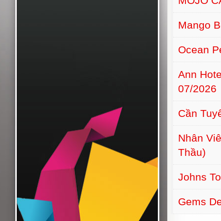
MOJO C
Mango B
Ocean Pe
Ann Hot
07/2026
Cần Tuyể
Nhân Viê
Thầu)
Johns T
Gems De