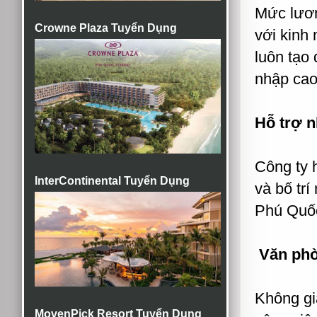
Mức lươn
Crowne Plaza Tuyển Dụng
với kinh
luôn tạo
nhập cao 
Hỗ trợ n
Công ty h
InterContinental Tuyển Dụng
và bố tr
Phú Quốc
Văn phòn
Không gia
MovenPick Resort Tuyển Dụng