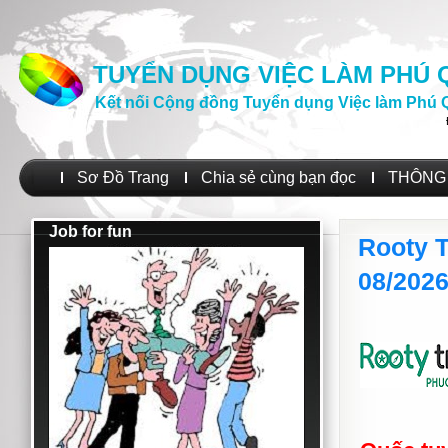
TUYỂN DỤNG VIỆC LÀM PHÚ
Kết nối Cộng đồng Tuyển dụng Việc làm Phú 
Sơ Đồ Trang
Chia sẻ cùng bạn đọc
THÔNG 
Job for fun
Rooty 
08/202