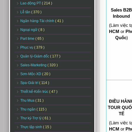
Lao động PT
( 214 )
Sales B2B
Lễ tân
( 370 )
Inbound
Ngân hàng-Tài chính
( 41 )
(Làm việc tạ
Ngoại ngữ
( 8 )
HCM
or
Ph
Quốc
)
Part time
( 65 )
Phục vụ
( 379 )
Quản lý-Giám đốc
( 177 )
Sales-Marketing
( 320 )
Sơn-Mộc-XD
( 20 )
Spa-Giải trí
( 114 )
Thiết kế-Kiến trúc
( 47 )
Thu Mua
( 31 )
ĐIỀU HÀN
TOUR QU
Thu ngân
( 115 )
TẾ
Thư ký-Trợ lý
( 61 )
(Làm việc tạ
Thực tập sinh
( 15 )
HCM
or
Ph