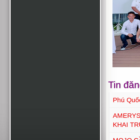
Tin đăn
Phú Quố
AMERYS
KHAI T