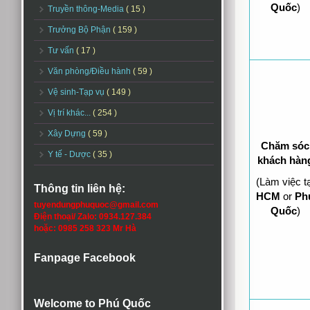
Quốc
)
Truyền thông-Media
( 15 )
Trưởng Bộ Phận
( 159 )
Tư vấn
( 17 )
Văn phòng/Điều hành
( 59 )
Vệ sinh-Tạp vụ
( 149 )
Vị trí khác...
( 254 )
Xây Dựng
( 59 )
Chăm sóc
Y tế - Dược
( 35 )
khách hàn
(Làm việc tạ
Thông tin liên hệ:
HCM
or
Ph
tuyendungphuquoc@gmail.com
Quốc
)
Điện thoại/ Zalo: 0934.127.384
hoặc: 0985 258 323 Mr Hà
Fanpage Facebook
Welcome to Phú Quốc