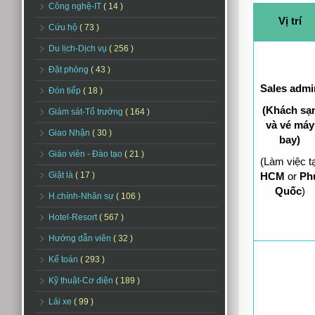
Công nghệ-IT
( 14 )
Vị trí
Cứu hộ
( 73 )
Du lịch-Dịch vụ
( 256 )
Đặt phòng
( 43 )
Sales admi
Đón tiếp
( 18 )
(Khách sạ
Giám sát-Tổ trưởng
( 164 )
và vé máy
Giao Nhận
( 30 )
bay)
Giáo viên - Đào tạo
( 21 )
(Làm việc tạ
Giặt là
( 17 )
HCM
or
Ph
Quốc
)
H.chính-Nhân sự
( 106 )
Hotel-Resort
( 567 )
Hướng dẫn viên
( 32 )
Kế toán
( 293 )
Kỹ thuật-Cơ điện
( 189 )
Lái xe
( 99 )