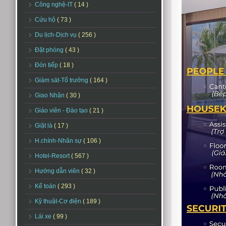
Công nghệ-IT
( 14 )
Cứu hộ
( 73 )
Du lịch-Dịch vụ
( 256 )
Đặt phòng
( 43 )
Đón tiếp
( 18 )
Giám sát-Tổ trưởng
( 164 )
Giao Nhận
( 30 )
Giáo viên - Đào tạo
( 21 )
Giặt là
( 17 )
H.chính-Nhân sự
( 106 )
Hotel-Resort
( 567 )
Hướng dẫn viên
( 32 )
Kế toán
( 293 )
Kỹ thuật-Cơ điện
( 189 )
Lái xe
( 99 )