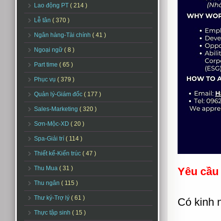
Lao động PT
( 214 )
Lễ tân
( 370 )
Ngân hàng-Tài chính
( 41 )
Ngoại ngữ
( 8 )
Part time
( 65 )
Phục vụ
( 379 )
Quản lý-Giám đốc
( 177 )
Sales-Marketing
( 320 )
Sơn-Mộc-XD
( 20 )
Spa-Giải trí
( 114 )
Thiết kế-Kiến trúc
( 47 )
Thu Mua
( 31 )
Yêu cầu
Thu ngân
( 115 )
Thư ký-Trợ lý
( 61 )
Có kinh 
Thực tập sinh
( 15 )