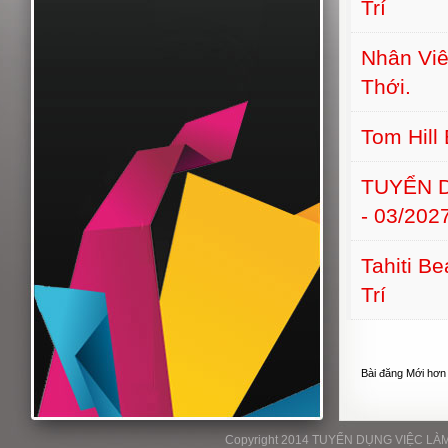
Trí
Nhân Viê
Thới.
Tom Hill
TUYỂN D
- 03/202
Tahiti B
Trí
Bài đăng Mới hơn
Copyright 2014 TUYỂN DỤNG VIỆC LÀM P