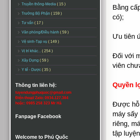
Truyền thông-Media
( 15 )
Bằng cấp
Trưởng Bộ Phận
( 159 )
có);
Tư vấn
( 17 )
Văn phòng/Điều hành
( 59 )
Ưu tiên 
Vệ sinh-Tạp vụ
( 149 )
Vị trí khác...
( 254 )
Đối với m
Xây Dựng
( 59 )
viên chư
Y tế - Dược
( 35 )
Quyền l
Thông tin liên hệ:
tuyendungphuquoc@gmail.com
Điện thoại/ Zalo: 0934.127.384
Được hỗ 
hoặc: 0985 258 323 Mr Hà
máy sấy 
Fanpage Facebook
riêng, m
tập luyệ
Welcome to Phú Quốc