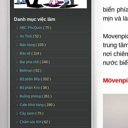
biển phí
mịn và l
Danh mục việc làm
ABC PhuQuoc
( 75 )
Movenpic
An Thới
( 52 )
trung tâ
Bán hàng
( 105 )
nơi chiê
Bảo vệ
( 114 )
nước biể
Bar-pha chế
( 248 )
Bellman
( 52 )
Mövenpi
Bộ phận Bếp
( 332 )
Bộ phận Kho
( 38 )
Buồng phòng
( 261 )
Cafe-Nhà hàng
( 280 )
Cây xanh
( 75 )
Chăm sóc KH
( 62 )