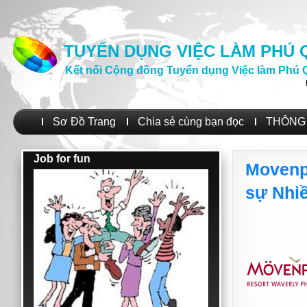
TUYỂN DỤNG VIỆC LÀM PHÚ
Kết nối Cộng đồng Tuyển dụng Việc làm Phú 
Sơ Đồ Trang
Chia sẻ cùng bạn đọc
THÔNG 
Job for fun
Movenp
sự Nhiều