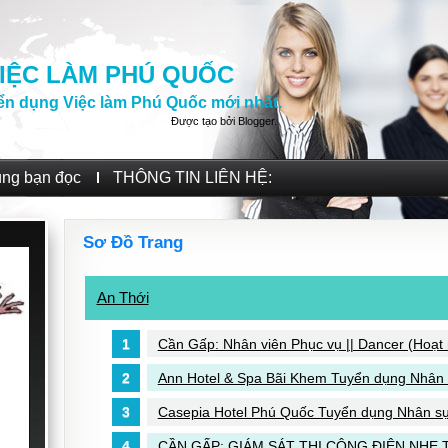
IỆC LÀM PHÚ QUỐC
ển dụng Việc làm Phú Quốc mới nhất.
Được tạo bởi
Blogger
.
ùng bạn đọc
THÔNG TIN LIÊN HỆ:
Sơ Đồ Trang
An Thới
Cần Gấp: Nhân viên Phục vụ || Dancer (Hoạt n
Ann Hotel & Spa Bãi Khem Tuyển dụng Nhân 
Casepia Hotel Phú Quốc Tuyển dụng Nhân sự
CẦN GẤP: GIÁM SÁT THI CÔNG ĐIỆN NHẸ 