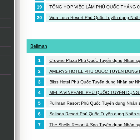
TỔNG HỢP VIỆC LÀM PHÚ QUỐC THÁNG 0
Vida Loca Resort Phú Quốc Tuyển dụng Nhâ
Bellman
Crowne Plaza Phú Quốc Tuyển dụng Nhân s
AMERYS HOTEL PHÚ QUỐC TUYỂN DỤNG 
Bliss Hotel Phú Quốc Tuyển dụng Nhân sự Nhiề
MELIA VINPEARL PHÚ QUỐC TUYỂN DỤNG
Pullman Resort Phú Quốc Tuyển dụng Nhân sự
Salinda Resort Phú Quốc Tuyển dụng Nhân 
The Shells Resort & Spa Tuyển dụng Nhân s