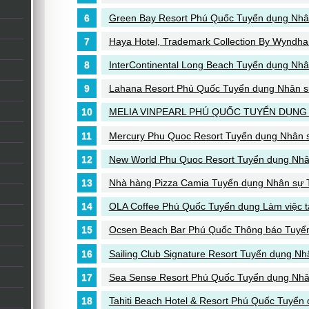
Green Bay Resort Phú Quốc Tuyển dụng Nhân 
Haya Hotel, Trademark Collection By Wyndh
InterContinental Long Beach Tuyển dụng Nhân
Lahana Resort Phú Quốc Tuyển dụng Nhân s
MELIA VINPEARL PHÚ QUỐC TUYỂN DỤNG
Mercury Phu Quoc Resort Tuyển dụng Nhân sự
New World Phu Quoc Resort Tuyển dụng Nhân 
Nhà hàng Pizza Camia Tuyển dụng Nhân sự 
OLA Coffee Phú Quốc Tuyển dụng Làm việc 
Ocsen Beach Bar Phú Quốc Thông báo Tuyể
Sailing Club Signature Resort Tuyển dụng Nhâ
Sea Sense Resort Phú Quốc Tuyển dụng Nhân 
Tahiti Beach Hotel & Resort Phú Quốc Tuyển d