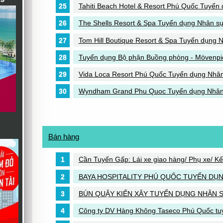
Tahiti Beach Hotel & Resort Phú Quốc Tuyển d
The Shells Resort & Spa Tuyển dụng Nhân s
Tom Hill Boutique Resort & Spa Tuyển dụng 
Tuyển dụng Bộ phận Buồng phòng - Mövenpic
Vida Loca Resort Phú Quốc Tuyển dụng Nhâ
Wyndham Grand Phu Quoc Tuyển dụng Nhân s
Bán hàng
Cần Tuyển Gấp: Lái xe giao hàng/ Phụ xe/ K
BAYA HOSPITALITY PHÚ QUỐC TUYỂN DỤN
BÚN QUẬY KIẾN XÂY TUYỂN DỤNG NHÂN S
Công ty DV Hàng Không Taseco Phú Quốc tu