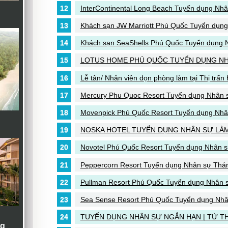
InterContinental Long Beach Tuyển dụng Nhân
Khách sạn JW Marriott Phú Quốc Tuyển dụng N
Khách sạn SeaShells Phú Quốc Tuyển dụng Nh
LOTUS HOME PHÚ QUỐC TUYỂN DỤNG NH
Lễ tân/ Nhân viên dọn phòng làm tại Thị trấn
Mercury Phu Quoc Resort Tuyển dụng Nhân sự
Movenpick Phú Quốc Resort Tuyển dụng Nhân 
NOSKA HOTEL TUYỂN DỤNG NHÂN SỰ LÀM 
Novotel Phú Quốc Resort Tuyển dụng Nhân sự 
Peppercorn Resort Tuyển dụng Nhân sự Thá
Pullman Resort Phú Quốc Tuyển dụng Nhân sự
Sea Sense Resort Phú Quốc Tuyển dụng Nhân 
TUYỂN DỤNG NHÂN SỰ NGẮN HẠN | TỪ THÁ
ng