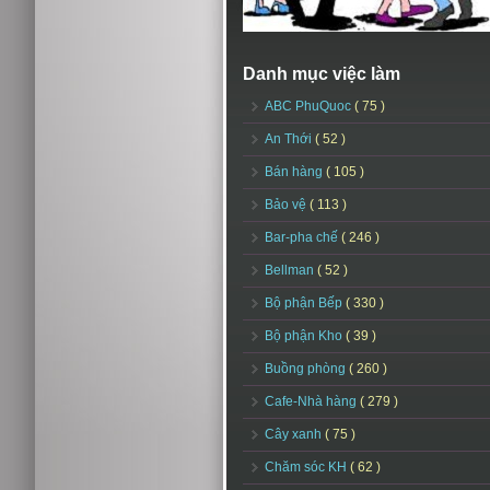
Danh mục việc làm
ABC PhuQuoc
( 75 )
An Thới
( 52 )
Bán hàng
( 105 )
Bảo vệ
( 113 )
Bar-pha chế
( 246 )
Bellman
( 52 )
Bộ phận Bếp
( 330 )
Bộ phận Kho
( 39 )
Buồng phòng
( 260 )
Cafe-Nhà hàng
( 279 )
Cây xanh
( 75 )
Chăm sóc KH
( 62 )