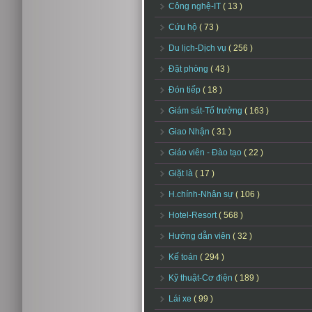
Công nghệ-IT
( 13 )
Cứu hộ
( 73 )
Du lịch-Dịch vụ
( 256 )
Đặt phòng
( 43 )
Đón tiếp
( 18 )
Giám sát-Tổ trưởng
( 163 )
Giao Nhận
( 31 )
Giáo viên - Đào tạo
( 22 )
Giặt là
( 17 )
H.chính-Nhân sự
( 106 )
Hotel-Resort
( 568 )
Hướng dẫn viên
( 32 )
Kế toán
( 294 )
Kỹ thuật-Cơ điện
( 189 )
Lái xe
( 99 )