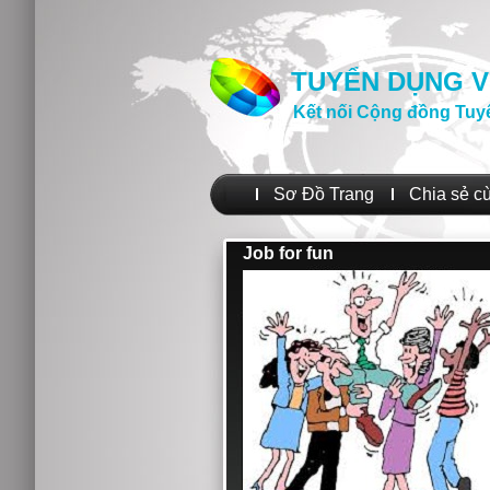
TUYỂN DỤNG V
Kết nối Cộng đồng Tuy
Sơ Đồ Trang
Chia sẻ c
Job for fun