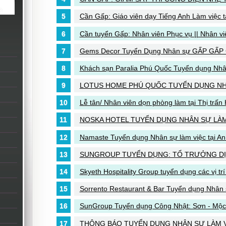
Cần Gấp: Giáo viên dạy Tiếng Anh Làm việc t
Cần tuyển Gấp: Nhân viên Phục vụ || Nhân v
Gems Decor Tuyển Dụng Nhân sự GẤP GẤP
Khách sạn Paralia Phú Quốc Tuyển dụng Nh
LOTUS HOME PHÚ QUỐC TUYỂN DỤNG NH
Lễ tân/ Nhân viên dọn phòng làm tại Thị trấn
NOSKA HOTEL TUYỂN DỤNG NHÂN SỰ LÀM 
Namaste Tuyển dụng Nhân sự làm việc tại An
SUNGROUP TUYỂN DỤNG: TỔ TRƯỞNG DỊC
Skyeth Hospitality Group tuyển dụng các vị t
Sorrento Restaurant & Bar Tuyển dụng Nhân s
SunGroup Tuyển dụng Công Nhật: Sơn - Mộc
THÔNG BÁO TUYỂN DỤNG NHÂN SỰ LÀM VI