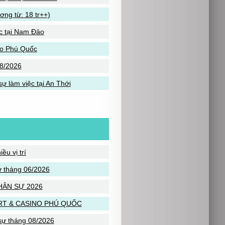
g từ: 18 tr++)
c tại Nam Đảo
ảo Phú Quốc
8/2026
 làm việc tại An Thới
u vị trí
 tháng 06/2026
HÂN SỰ 2026
RT & CASINO PHÚ QUỐC
sự tháng 08/2026