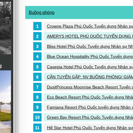
Buồng phòng
Crowne Plaza Phú Quốc Tuyển dụng Nhân s
AMERYS HOTEL PHÚ QUỐC TUYỂN DỤNG 
Bliss Hotel Phú Quốc Tuyển dụng Nhân sự Nhiề
Blue Ocean Hospitality Phú Quốc Tuyển dụn
g
Casepia Hotel Phú Quốc Tuyển dụng Nhân sự
CẦN TUYỂN GẤP: NV BUỒNG PHÒNG/ GIÁ
DusitPrincess Moonrise Beach Resort Tuyển
Eco Beach Resort Phú Quốc Tuyển dụng Nhâ
Famiana Resort Phú Quốc tuyển dụng Nhân 
Green Bay Resort Phú Quốc Tuyển dụng Nhân 
Hill Star Hotel Phú Quốc Tuyển dụng Nhân s