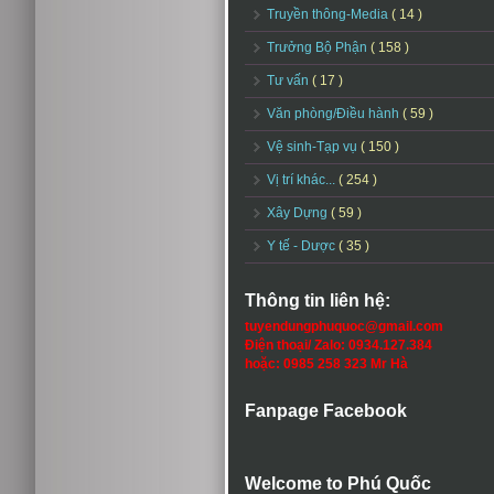
Truyền thông-Media
( 14 )
Trưởng Bộ Phận
( 158 )
Tư vấn
( 17 )
Văn phòng/Điều hành
( 59 )
Vệ sinh-Tạp vụ
( 150 )
Vị trí khác...
( 254 )
Xây Dựng
( 59 )
Y tế - Dược
( 35 )
Thông tin liên hệ:
tuyendungphuquoc@gmail.com
Điện thoại/ Zalo: 0934.127.384
hoặc: 0985 258 323 Mr Hà
Fanpage Facebook
Welcome to Phú Quốc