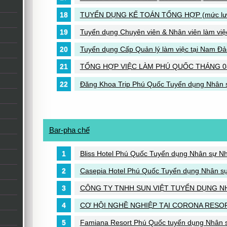
TUYỂN DỤNG KẾ TOÁN TỔNG HỢP (mức lươn
Tuyển dụng Chuyên viên & Nhân viên làm việ
Tuyển dụng Cấp Quản lý làm việc tại Nam Đ
TỔNG HỢP VIỆC LÀM PHÚ QUỐC THÁNG 0
Đăng Khoa Trip Phú Quốc Tuyển dụng Nhân sự
Bar-pha chế
Bliss Hotel Phú Quốc Tuyển dụng Nhân sự Nhiề
Casepia Hotel Phú Quốc Tuyển dụng Nhân sự
CÔNG TY TNHH SUN VIỆT TUYỂN DỤNG N
CƠ HỘI NGHỀ NGHIỆP TẠI CORONA RESO
Famiana Resort Phú Quốc tuyển dụng Nhân 