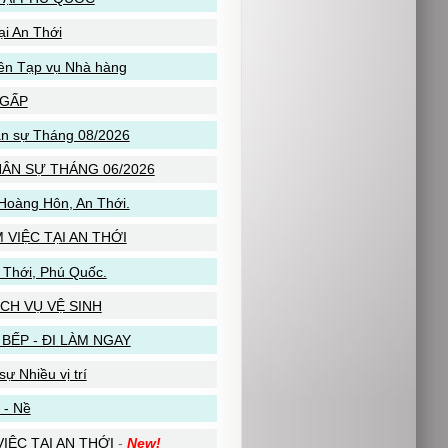
ại An Thới
iên Tạp vụ Nhà hàng
 GẤP
ân sự Tháng 08/2026
ÂN SỰ THÁNG 06/2026
 Hoàng Hôn, An Thới.
VIỆC TẠI AN THỚI
 Thới, Phú Quốc.
H VỤ VỆ SINH
rí BẾP - ĐI LÀM NGAY
ự Nhiều vị trí
 - Nề
ỆC TẠI AN THỚI
-
New!