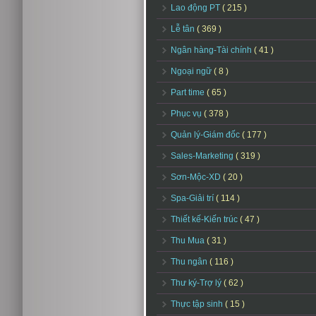
Lao động PT
( 215 )
Lễ tân
( 369 )
Ngân hàng-Tài chính
( 41 )
Ngoại ngữ
( 8 )
Part time
( 65 )
Phục vụ
( 378 )
Quản lý-Giám đốc
( 177 )
Sales-Marketing
( 319 )
Sơn-Mộc-XD
( 20 )
Spa-Giải trí
( 114 )
Thiết kế-Kiến trúc
( 47 )
Thu Mua
( 31 )
Thu ngân
( 116 )
Thư ký-Trợ lý
( 62 )
Thực tập sinh
( 15 )