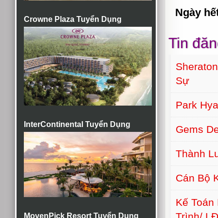
Ngày hế
Crowne Plaza Tuyển Dụng
Tin đăn
Sherato
Sự
Park Hy
InterContinental Tuyển Dụng
Gems De
Thành Lu
Cán Bộ K
Kế Toán 
Trình/ L
MovenPick Resort Tuyển Dụng