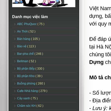
Việt Nam
dựng, bất
Danh mục việc làm
với quy 
ABC PhuQuoc
( 75 )
An Thới
( 52 )
Để đáp ứ
Bán hàng
( 105 )
tại Hà N
Bảo vệ
( 113 )
chúng tô
Bar-pha chế
( 246 )
Dựng
ch
Bellman
( 52 )
Bộ phận Bếp
( 330 )
Bộ phận Kho
( 39 )
Mô tả chi
Buồng phòng
( 260 )
Cafe-Nhà hàng
( 279 )
- Số lượ
Cây xanh
( 75 )
- Địa đi
Chăm sóc KH
( 62 )
-
Lưu ý: 