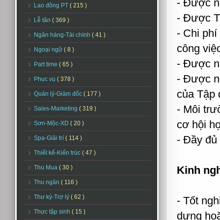
- Được nh
Lao động PT
( 215 )
- Được Tậ
Lễ tân
( 369 )
- Chi phí
Ngân hàng-Tài chính
( 41 )
công việc
Ngoại ngữ
( 8 )
- Được n
Part time
( 65 )
- Được n
Phục vụ
( 378 )
của Tập 
Quản lý-Giám đốc
( 177 )
- Môi tr
Sales-Marketing
( 319 )
cơ hội họ
Sơn-Mộc-XD
( 20 )
- Đầy đủ 
Spa-Giải trí
( 114 )
Thiết kế-Kiến trúc
( 47 )
Thu Mua
( 30 )
Kinh ngh
Thu ngân
( 116 )
Thư ký-Trợ lý
( 62 )
- Tốt ngh
Thực tập sinh
( 15 )
dựng ho