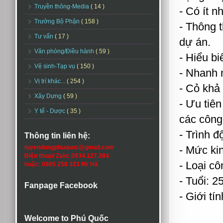
Truyền thông-Media
( 14 )
- Có ít 
Trưởng Bộ Phận
( 158 )
- Thông t
Tư vấn
( 17 )
dự án.
Văn phòng/Điều hành
( 59 )
- Hiểu bi
Vệ sinh-Tạp vụ
( 150 )
- Nhanh n
Vị trí khác...
( 254 )
- Cỏ khả
Xây Dựng
( 59 )
- Ưu tiên
Y tế - Dược
( 35 )
các công
- Trình đ
Thông tin liên hệ:
tuyendungphuquoc@gmail.com
- Mức ki
Điện thoại/ Zalo: 0934.127.384
- Loại cô
hoặc: 0985 258 323 Mr Hà
- Tuổi: 2
Fanpage Facebook
- Giới t
Welcome to Phú Quốc