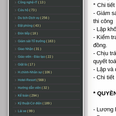
Công nghệ-IT
( 13 )
* Chi tiế
Cứu hộ
( 73 )
- Giám s
Du lịch-Dịch vụ
( 256 )
thi công
Đặt phòng
( 43 )
- Lập khố
Đón tiếp
( 18 )
- Kiểm tr
Giám sát-Tổ trưởng
( 163 )
đồng.
Giao Nhận
( 31 )
- Chịu tr
Giáo viên - Đào tạo
( 22 )
quyết toá
Giặt là
( 17 )
- Lập và 
H.chính-Nhân sự
( 106 )
- Chi tiế
Hotel-Resort
( 568 )
Hướng dẫn viên
( 32 )
* QUYỀN
Kế toán
( 294 )
Kỹ thuật-Cơ điện
( 189 )
- Lương 
Lái xe
( 99 )