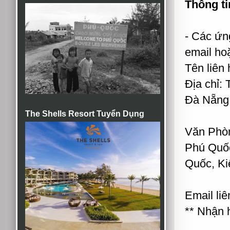
Thông ti
- Các ứn
email hoặ
Tên liên
Địa chỉ:
Đà Nẵng,
The Shells Resort Tuyển Dụng
Văn Phòn
Phú Quốc
Quốc, K
Email li
** Nhận 