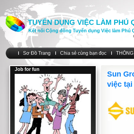
TUYỂN DỤNG VIỆC LÀM PHÚ
Kết nối Cộng đồng Tuyển dụng Việc làm Phú 
Sơ Đồ Trang
Chia sẻ cùng bạn đọc
THÔNG 
Job for fun
Sun Gro
việc tạ