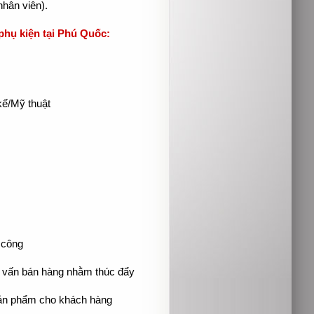
hân viên).
hụ kiện tại Phú Quốc:
kế/Mỹ thuật
 công
 vấn bán hàng nhằm thúc đẩy
ác sản phẩm cho khách hàng