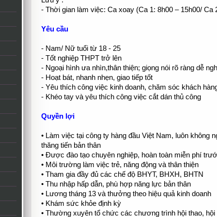
Lưu ý :
- Thời gian làm việc: Ca xoay (Ca 1: 8h00 – 15h00/ Ca 
Yêu cầu
- Nam/ Nữ tuổi từ 18 - 25
- Tốt nghiệp THPT trở lên
- Ngoại hình ưa nhìn,thân thiện; giọng nói rõ ràng dễ ng
- Hoạt bát, nhanh nhẹn, giao tiếp tốt
- Yêu thích công việc kinh doanh, chăm sóc khách hàn
- Khéo tay và yêu thích công việc cắt dán thủ công
Quyền lợi
• Làm việc tại công ty hàng đầu Việt Nam, luôn không ng
thăng tiến bản thân
• Được đào tạo chuyên nghiệp, hoàn toàn miễn phí trướ
• Môi trường làm việc trẻ, năng động và thân thiện
• Tham gia đầy đủ các chế độ BHYT, BHXH, BHTN
• Thu nhập hấp dẫn, phù hợp năng lực bản thân
• Lương tháng 13 và thưởng theo hiệu quả kinh doanh
• Khám sức khỏe định kỳ
• Thường xuyên tổ chức các chương trình hội thao, hội d