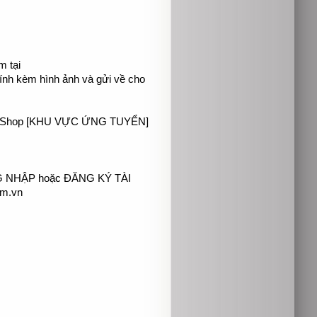
m tại
đính kèm hình ảnh và gửi về cho
 FPT Shop [KHU VỰC ỨNG TUYỂN]
ĐĂNG NHẬP hoặc ĐĂNG KÝ TÀI
om.vn