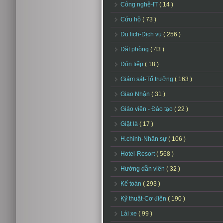
Công nghệ-IT
( 14 )
Cứu hộ
( 73 )
Du lịch-Dịch vụ
( 256 )
Đặt phòng
( 43 )
Đón tiếp
( 18 )
Giám sát-Tổ trưởng
( 163 )
Giao Nhận
( 31 )
Giáo viên - Đào tạo
( 22 )
Giặt là
( 17 )
H.chính-Nhân sự
( 106 )
Hotel-Resort
( 568 )
Hướng dẫn viên
( 32 )
Kế toán
( 293 )
Kỹ thuật-Cơ điện
( 190 )
Lái xe
( 99 )