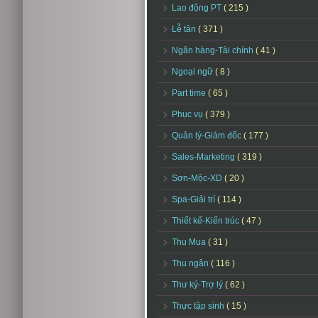
Lao động PT
( 215 )
Lễ tân
( 371 )
Ngân hàng-Tài chính
( 41 )
Ngoại ngữ
( 8 )
Part time
( 65 )
Phục vụ
( 379 )
Quản lý-Giám đốc
( 177 )
Sales-Marketing
( 319 )
Sơn-Mộc-XD
( 20 )
Spa-Giải trí
( 114 )
Thiết kế-Kiến trúc
( 47 )
Thu Mua
( 31 )
Thu ngân
( 116 )
Thư ký-Trợ lý
( 62 )
Thực tập sinh
( 15 )