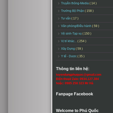
Truyền thông-Media
( 14 )
Trưởng Bộ Phận
( 158 )
Tư vấn
( 17 )
Văn phòng/Điều hành
( 59 )
Vệ sinh-Tạp vụ
( 150 )
Vị trí khác...
( 254 )
Xây Dựng
( 59 )
Y tế - Dược
( 35 )
Thông tin liên hệ:
tuyendungphuquoc@gmail.com
Điện thoại/ Zalo: 0934.127.384
hoặc: 0985 258 323 Mr Hà
Fanpage Facebook
Welcome to Phú Quốc