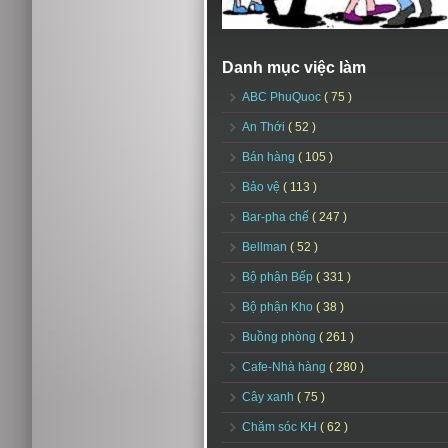
Danh mục việc làm
ABC PhuQuoc
( 75 )
An Thới
( 52 )
Bán hàng
( 105 )
Bảo vệ
( 113 )
Bar-pha chế
( 247 )
Bellman
( 52 )
Bộ phận Bếp
( 331 )
Bộ phận Kho
( 38 )
Buồng phòng
( 261 )
Cafe-Nhà hàng
( 280 )
Cây xanh
( 75 )
Chăm sóc KH
( 62 )