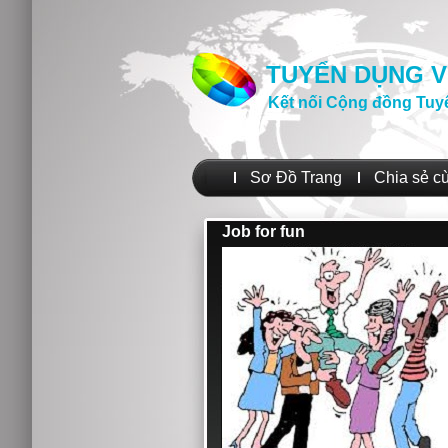
TUYỂN DỤNG V
Kết nối Cộng đồng Tuy
Sơ Đồ Trang
Chia sẻ c
Job for fun