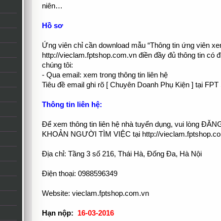
niên…
Hồ sơ
Ứng viên chỉ cần download mẫu “Thông tin ứng viên xe
http://vieclam.fptshop.com.vn điền đầy đủ thông tin có 
chúng tôi:
- Qua email: xem trong thông tin liên hệ
Tiêu đề email ghi rõ [ Chuyên Doanh Phụ Kiện ] tại
Thông tin liên hệ:
Để xem thông tin liên hệ nhà tuyển dụng, vui lòng 
KHOẢN NGƯỜI TÌM VIỆC tại http://vieclam.fptshop.c
Địa chỉ: Tầng 3 số 216, Thái Hà, Đống Đa, Hà Nội
Điện thoại: 0988596349
Website: vieclam.fptshop.com.vn
Hạn nộp:
16-03-2016