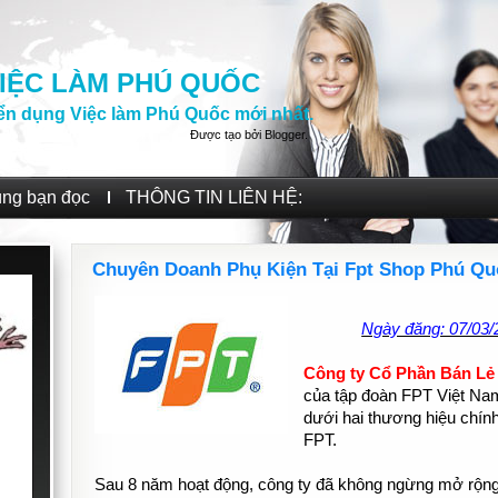
IỆC LÀM PHÚ QUỐC
ển dụng Việc làm Phú Quốc mới nhất.
Được tạo bởi
Blogger
.
ùng bạn đọc
THÔNG TIN LIÊN HỆ:
Chuyên Doanh Phụ Kiện Tại Fpt Shop Phú Quố
Ngày đăng: 07/03/
Công ty Cổ Phần Bán Lẻ
của tập đoàn FPT Việt Na
dưới hai thương hiệu chín
FPT.
Sau 8 năm hoạt động, công ty đã không ngừng mở rộng v