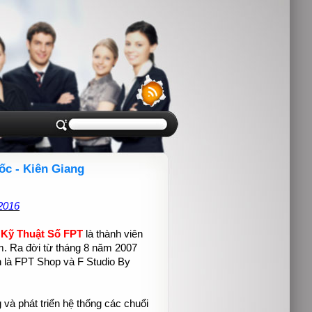
c - Kiên Giang
2016
 Kỹ Thuật Số FPT
là thành viên
m. Ra đời từ tháng 8 năm 2007
h là FPT Shop và F Studio By
à phát triển hệ thống các chuổi