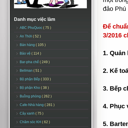
đảo Phú
Danh mục việc làm
Để chuẩn
ABC PhuQuoc
( 75 )
3/2016 c
An Thới
( 52 )
Bán hàng
( 105 )
1. Quản 
Bảo vệ
( 114 )
Bar-pha chế
( 249 )
2. Kế to
Bellman
( 51 )
Bộ phận Bếp
( 333 )
3. Bếp 
Bộ phận Kho
( 38 )
Buồng phòng
( 262 )
4. Phục 
Cafe-Nhà hàng
( 281 )
Cây xanh
( 75 )
Chăm sóc KH
( 62 )
5. Barte