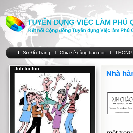
TUYỂN DỤNG VIỆC LÀM PHÚ
Kết nối Cộng đồng Tuyển dụng Việc làm Phú 
Sơ Đồ Trang
Chia sẻ cùng bạn đọc
THÔNG 
Job for fun
Nhà hà
một trong