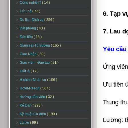
Công nghệ-IT
( 14 )
Cứu hộ
( 73 )
6. Tạp v
Du lịch-Dịch vụ
( 256 )
Đặt phòng
( 43 )
7. Lau d
Đón tiếp
( 18 )
Giám sát-Tổ trưởng
( 165 )
Yêu cầu
Giao Nhận
( 30 )
Giáo viên - Đào tạo
( 21 )
Ứng viên
Giặt là
( 17 )
H.chính-Nhân sự
( 106 )
Ưu tiên 
Hotel-Resort
( 567 )
Hướng dẫn viên
( 32 )
Trung th
Kế toán
( 293 )
Kỹ thuật-Cơ điện
( 190 )
Lương: t
Lái xe
( 99 )