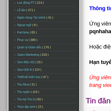
Lao động PT
( 214 )
Thông ti
Lễ tân
( 371 )
Ngân hàng-Tài chính
( 41 )
Ứng viên
Ngoại ngữ
( 8 )
pqnhah
Part time
( 65 )
Phục vụ
( 380 )
Hoặc điệ
Quản lý-Giám đốc
( 176 )
Sales-Marketing
( 319 )
Hạn tuy
Sơn-Mộc-XD
( 20 )
Spa-Giải trí
( 114 )
Ứng viên 
Thiết kế-Kiến trúc
( 47 )
trang vi
Thu Mua
( 31 )
Thu ngân
( 116 )
Tin đăn
Thư ký-Trợ lý
( 60 )
Thực tập sinh
( 15 )