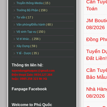
Cần Tuyể
Truyền thông-Media
( 15 )
Toán
Trưởng Bộ Phận
( 158 )
Tư vấn
( 17 )
JM Bout
Văn phòng/Điều hành
( 60 )
08/2026
Vệ sinh-Tạp vụ
( 150 )
Đồng Phú
Vị trí khác...
( 256 )
Xây Dựng
( 59 )
Tuyển Dụ
Y tế - Dược
( 35 )
Đất Liền!
Thông tin liên hệ:
Cần Tuyể
tuyendungphuquoc@gmail.com
Điện thoại/ Zalo: 0934.127.384
Bảo Mẫu
hoặc: 0985 258 323 Mr Hà
Nhà Hàn
Fanpage Facebook
08/2026
Welcome to Phú Quốc