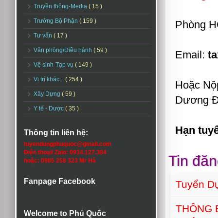
Truyền thông-Media
( 15 )
Trưởng Bộ Phận
( 159 )
Phòng H
Tư vấn
( 17 )
Văn phòng/Điều hành
( 59 )
Email:
t
Vệ sinh-Tạp vụ
( 149 )
Vị trí khác...
( 254 )
Hoặc Nộp
Xây Dựng
( 59 )
Dương Đ
Y tế - Dược
( 35 )
Hạn tuyê
Thông tin liên hệ:
tuyendungphuquoc@gmail.com
Điện thoại/ Zalo: 0934.127.384
Tin đăn
hoặc: 0985 258 323 Mr Hà
Fanpage Facebook
Tuyển D
THÔNG 
Welcome to Phú Quốc