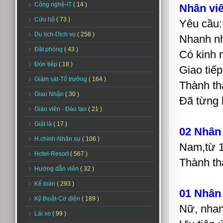
Công nghệ-IT
( 14 )
Nhân vi
Cứu hộ
( 73 )
Yêu cầu:
Du lịch-Dịch vụ
( 256 )
Nhanh nhẹ
Đặt phòng
( 43 )
Có kinh 
Đón tiếp
( 18 )
Giao tiếp 
Giám sát-Tổ trưởng
( 164 )
Thành th
Giao Nhận
( 30 )
Đã từng 
Giáo viên - Đào tạo
( 21 )
Giặt là
( 17 )
02 Nhân 
H.chính-Nhân sự
( 106 )
Nam,từ 1
Hotel-Resort
( 567 )
Thành th
Hướng dẫn viên
( 32 )
Kế toán
( 293 )
01 Nhân 
Kỹ thuật-Cơ điện
( 189 )
Nữ, nhan
Lái xe
( 99 )