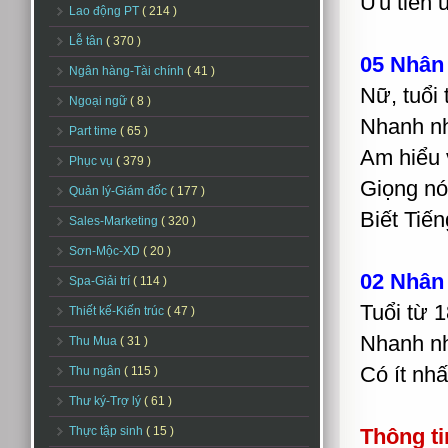
Ưu tiên 
Lao động PT
( 214 )
Lễ tân
( 370 )
05 Nhân 
Ngân hàng-Tài chính
( 41 )
Nữ, tuổi 
Ngoại ngữ
( 8 )
Nhanh nhẹ
Part time
( 65 )
Am hiểu 
Phục vụ
( 379 )
Giọng nó
Quản lý-Giám đốc
( 177 )
Biết Tiến
Sales-Marketing
( 320 )
Sơn-Mộc-XD
( 20 )
02 Nhân 
Spa-Giải trí
( 114 )
Tuổi từ 1
Thiết kế-Kiến trúc
( 47 )
Nhanh n
Thu Mua
( 31 )
Có ít nh
Thu ngân
( 115 )
Thư ký-Trợ lý
( 61 )
Thực tập sinh
( 15 )
Thông tin