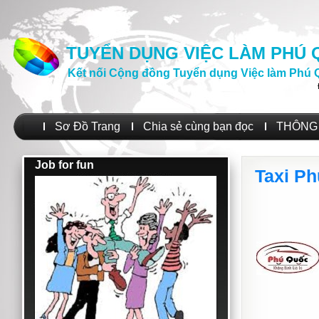
TUYỂN DỤNG VIỆC LÀM PHÚ
Kết nối Cộng đồng Tuyển dụng Việc làm Phú 
Sơ Đồ Trang
Chia sẻ cùng bạn đọc
THÔNG 
Job for fun
Taxi Ph