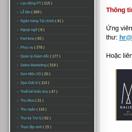
Lao động PT
( 215 )
Thông ti
Lễ tân
( 369 )
Ngân hàng-Tài chính
( 41 )
Ứng viên
Ngoại ngữ
( 8 )
thư:
hr@
Part time
( 65 )
Phục vụ
( 378 )
Hoặc liên
Quản lý-Giám đốc
( 177 )
Sales-Marketing
( 319 )
Sơn-Mộc-XD
( 20 )
Spa-Giải trí
( 114 )
Thiết kế-Kiến trúc
( 47 )
Thu Mua
( 31 )
Thu ngân
( 116 )
Thư ký-Trợ lý
( 62 )
Thực tập sinh
( 15 )