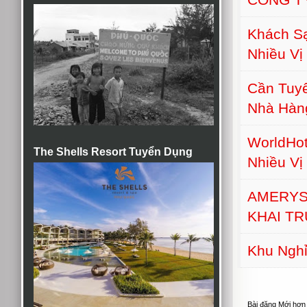
Khách S
Nhiều Vị 
Cần Tuyể
Nhà Hàn
WorldHot
The Shells Resort Tuyển Dụng
Nhiều Vị 
AMERYS
KHAI T
Khu Nghỉ
Bài đăng Mới hơn