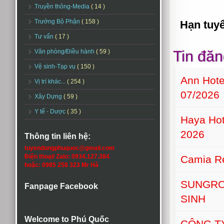
Truyền thông-Media
( 14 )
Trưởng Bộ Phận
( 158 )
Hạn tuyê
Tư vấn
( 17 )
Văn phòng/Điều hành
( 59 )
Tin đăn
Vệ sinh-Tạp vụ
( 150 )
Ann Hot
Vị trí khác...
( 254 )
07/2026
Xây Dựng
( 59 )
Y tế - Dược
( 35 )
Haya Hot
2026
Thông tin liên hệ:
tuyendungphuquoc@gmail.com
Điện thoại/ Zalo: 0934.127.384
Camia Re
hoặc: 0985 258 323 Mr Hà
SUNGRO
Fanpage Facebook
SINH
Welcome to Phú Quốc
CÔNG T