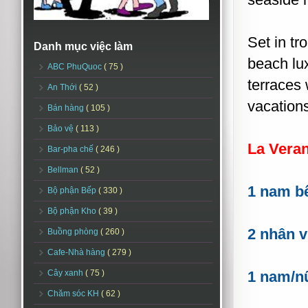
Set in tr
Danh mục việc làm
beach lux
ABC PhuQuoc
( 75 )
terraces
An Thới
( 52 )
vacations
Bán hàng
( 105 )
Bảo vệ
( 113 )
La Veran
Bar-pha chế
( 246 )
Bellman
( 52 )
1 nam b
Bộ phận Bếp
( 330 )
Bộ phận Kho
( 39 )
2 nhân v
Buồng phòng
( 260 )
Cafe-Nhà hàng
( 279 )
Cây xanh
( 75 )
1 nam/n
Chăm sóc KH
( 62 )