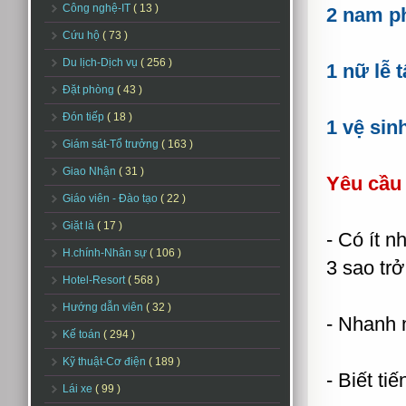
Công nghệ-IT
( 13 )
2 nam ph
Cứu hộ
( 73 )
Du lịch-Dịch vụ
( 256 )
1 nữ lễ 
Đặt phòng
( 43 )
Đón tiếp
( 18 )
1 vệ sin
Giám sát-Tổ trưởng
( 163 )
Giao Nhận
( 31 )
Yêu cầu
Giáo viên - Đào tạo
( 22 )
Giặt là
( 17 )
- Có ít 
H.chính-Nhân sự
( 106 )
3 sao trở
Hotel-Resort
( 568 )
Hướng dẫn viên
( 32 )
- Nhanh n
Kế toán
( 294 )
Kỹ thuật-Cơ điện
( 189 )
- Biết ti
Lái xe
( 99 )