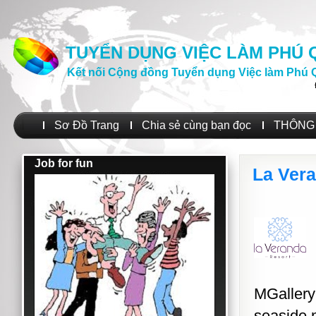
TUYỂN DỤNG VIỆC LÀM PHÚ
Kết nối Cộng đồng Tuyển dụng Việc làm Phú 
Sơ Đồ Trang
Chia sẻ cùng bạn đọc
THÔNG 
Job for fun
La Ver
MGallery 
seaside 