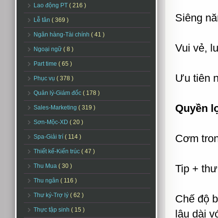
Lao động PT
( 216 )
Siêng nă
Lễ tân
( 369 )
Ngân hàng-Tài chính
( 41 )
Vui vẻ, 
Ngoại ngữ
( 8 )
Part time
( 65 )
Ưu tiên 
Phục vụ
( 378 )
Quản lý-Giám đốc
( 178 )
Quyền lợ
Sales-Marketing
( 319 )
Sơn-Mộc-XD
( 20 )
Cơm tron
Spa-Giải trí
( 114 )
Thiết kế-Kiến trúc
( 47 )
Thu Mua
( 30 )
Tip + thư
Thu ngân
( 116 )
Thư ký-Trợ lý
( 62 )
Chế độ b
Thực tập sinh
( 15 )
lâu dài v