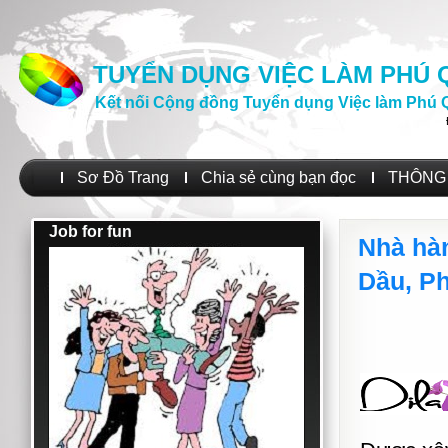
TUYỂN DỤNG VIỆC LÀM PHÚ
Kết nối Cộng đồng Tuyển dụng Việc làm Phú 
Sơ Đồ Trang
Chia sẻ cùng bạn đọc
THÔNG 
Job for fun
Nhà hàn
Dầu, P