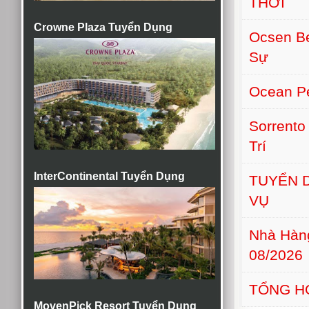
THỚI
Crowne Plaza Tuyển Dụng
Ocsen B
Sự
Ocean Pe
Sorrento
Trí
InterContinental Tuyển Dụng
TUYỂN D
VỤ
Nhà Hàn
08/2026
TỔNG H
MovenPick Resort Tuyển Dụng