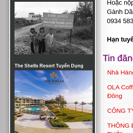
Hoặc nộp 
Gành Dầu
0934 583
Hạn tuy
Tin đăn
The Shells Resort Tuyển Dụng
Nhà Hàn
OLA Cof
Đông
CÔNG T
THÔNG 