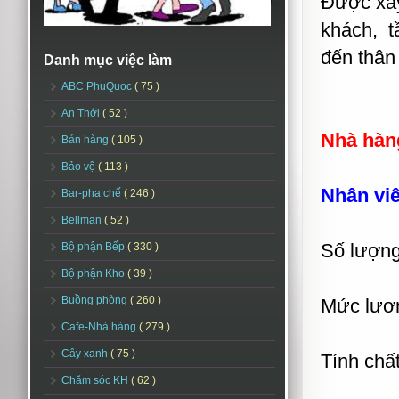
Được xây
khách, t
đến thân
Danh mục việc làm
ABC PhuQuoc
( 75 )
An Thới
( 52 )
Nhà hàng
Bán hàng
( 105 )
Bảo vệ
( 113 )
Nhân viê
Bar-pha chế
( 246 )
Bellman
( 52 )
Số lượng
Bộ phận Bếp
( 330 )
Bộ phận Kho
( 39 )
Buồng phòng
( 260 )
Mức lươn
Cafe-Nhà hàng
( 279 )
Cây xanh
( 75 )
Tính chất
Chăm sóc KH
( 62 )