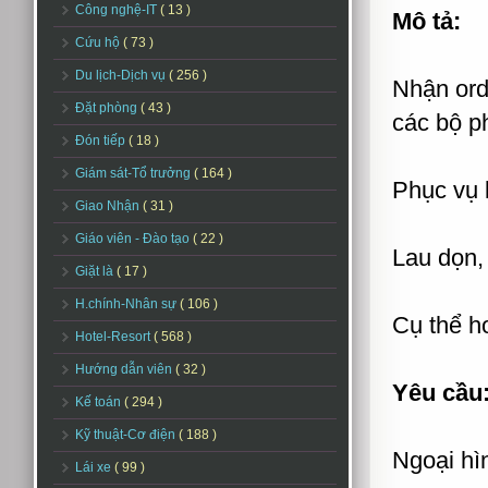
Công nghệ-IT
( 13 )
Mô tả:
Cứu hộ
( 73 )
Du lịch-Dịch vụ
( 256 )
Nhận ord
Đặt phòng
( 43 )
các bộ p
Đón tiếp
( 18 )
Giám sát-Tổ trưởng
( 164 )
Phục vụ 
Giao Nhận
( 31 )
Giáo viên - Đào tạo
( 22 )
Lau dọn,
Giặt là
( 17 )
H.chính-Nhân sự
( 106 )
Cụ thể hơ
Hotel-Resort
( 568 )
Hướng dẫn viên
( 32 )
Yêu cầu
Kế toán
( 294 )
Kỹ thuật-Cơ điện
( 188 )
Ngoại hì
Lái xe
( 99 )