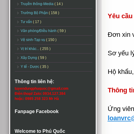
Truyền thông-Media
( 14 )
Trưởng Bộ Phận
( 158 )
Yêu cầu
Tư vấn
( 17 )
Văn phòng/Điều hành
( 59 )
Đơn xin v
Vệ sinh-Tạp vụ
( 150 )
Vị trí khác...
( 255 )
Sơ yếu lý
Xây Dựng
( 59 )
Y tế - Dược
( 35 )
Hộ khẩu,
Thông tin liên hệ:
tuyendungphuquoc@gmail.com
Thông ti
Điện thoại/ Zalo: 0934.127.384
hoặc: 0985 258 323 Mr Hà
Ứng viên 
Fanpage Facebook
loanvrc
Welcome to Phú Quốc