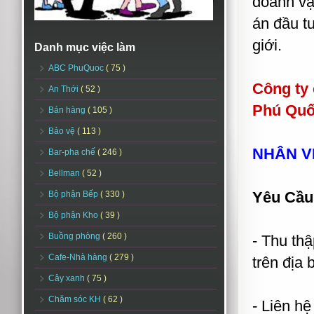
doanh vậ
án đầu t
giới.
Danh mục việc làm
ABC PhuQuoc
( 75 )
Công ty 
An Thới
( 52 )
Phú Quố
Bán hàng
( 105 )
Bảo vệ
( 113 )
NHÂN V
Bar-pha chế
( 246 )
Bellman
( 52 )
Yêu Cầu
Bộ phận Bếp
( 330 )
Bộ phận Kho
( 39 )
Buồng phòng
( 260 )
- Thu thậ
Cafe-Nhà hàng
( 279 )
trên địa 
Cây xanh
( 75 )
Chăm sóc KH
( 62 )
- Liên hệ