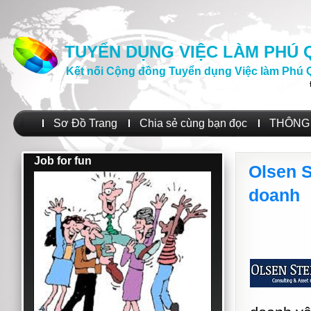
TUYỂN DỤNG VIỆC LÀM PHÚ
Kết nối Cộng đồng Tuyển dụng Việc làm Phú 
Sơ Đồ Trang
Chia sẻ cùng bạn đọc
THÔNG 
Job for fun
Olsen S
doanh