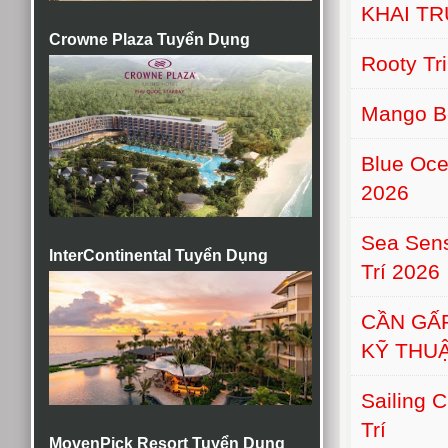
KHAI T
Crowne Plaza Tuyển Dụng
Rooty Tr
Mango B
Blue Oce
2026
Sea Sens
InterContinental Tuyển Dụng
Trí 2026
CẦN GẤ
KỸ THU
Sailing 
Trí
MovenPick Resort Tuyển Dụng