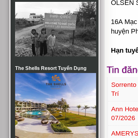
OLSEN 
16A Mạc 
huyện Ph
Hạn tuy
Tin đăn
The Shells Resort Tuyển Dụng
Sorrento
Trí
Ann Hot
07/2026
AMERYS