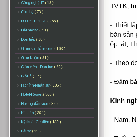
Công nghệ-IT
( 13 )
TVTK, tr
Cứu hộ
( 73 )
Du lịch-Dịch vụ
( 256 )
- Thiết 
Đặt phòng
( 43 )
bán sản 
Đón tiếp
( 18 )
ốp lát, T
Giám sát-Tổ trưởng
( 163 )
Giao Nhận
( 31 )
- Theo d
Giáo viên - Đào tạo
( 22 )
Giặt là
( 17 )
- Đảm bả
H.chính-Nhân sự
( 106 )
Hotel-Resort
( 568 )
Kinh ng
Hướng dẫn viên
( 32 )
Kế toán
( 294 )
- Nam, 
Kỹ thuật-Cơ điện
( 189 )
Lái xe
( 99 )