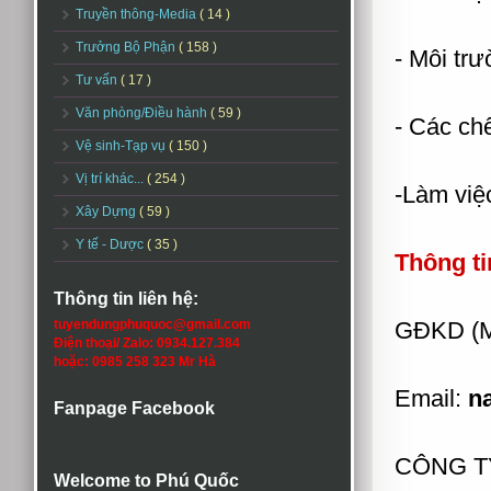
Truyền thông-Media
( 14 )
Trưởng Bộ Phận
( 158 )
- Môi trư
Tư vấn
( 17 )
Văn phòng/Điều hành
( 59 )
- Các ch
Vệ sinh-Tạp vụ
( 150 )
Vị trí khác...
( 254 )
-Làm việ
Xây Dựng
( 59 )
Y tế - Dược
( 35 )
Thông ti
Thông tin liên hệ:
tuyendungphuquoc@gmail.com
GĐKD (M
Điện thoại/ Zalo: 0934.127.384
hoặc: 0985 258 323 Mr Hà
Email:
n
Fanpage Facebook
CÔNG T
Welcome to Phú Quốc