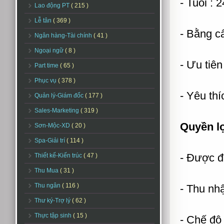
- Tuổi : 2
Lao động PT
( 215 )
Lễ tân
( 369 )
- Bằng c
Ngân hàng-Tài chính
( 41 )
Ngoại ngữ
( 8 )
- Ưu tiê
Part time
( 65 )
Phục vụ
( 378 )
- Yêu thí
Quản lý-Giám đốc
( 177 )
Sales-Marketing
( 319 )
Quyền lợ
Sơn-Mộc-XD
( 20 )
Spa-Giải trí
( 114 )
- Được đ
Thiết kế-Kiến trúc
( 47 )
Thu Mua
( 31 )
Thu ngân
( 116 )
- Thu nh
Thư ký-Trợ lý
( 62 )
Thực tập sinh
( 15 )
- Chế độ