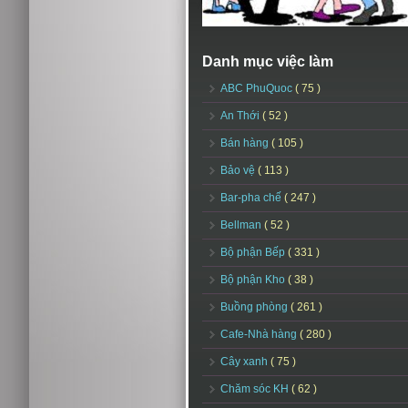
Danh mục việc làm
ABC PhuQuoc
( 75 )
An Thới
( 52 )
Bán hàng
( 105 )
Bảo vệ
( 113 )
Bar-pha chế
( 247 )
Bellman
( 52 )
Bộ phận Bếp
( 331 )
Bộ phận Kho
( 38 )
Buồng phòng
( 261 )
Cafe-Nhà hàng
( 280 )
Cây xanh
( 75 )
Chăm sóc KH
( 62 )