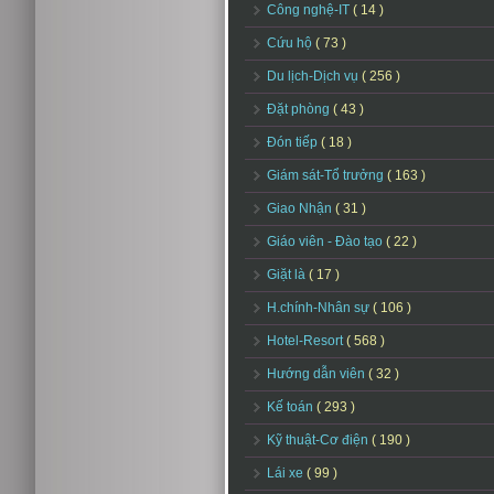
Công nghệ-IT
( 14 )
Cứu hộ
( 73 )
Du lịch-Dịch vụ
( 256 )
Đặt phòng
( 43 )
Đón tiếp
( 18 )
Giám sát-Tổ trưởng
( 163 )
Giao Nhận
( 31 )
Giáo viên - Đào tạo
( 22 )
Giặt là
( 17 )
H.chính-Nhân sự
( 106 )
Hotel-Resort
( 568 )
Hướng dẫn viên
( 32 )
Kế toán
( 293 )
Kỹ thuật-Cơ điện
( 190 )
Lái xe
( 99 )