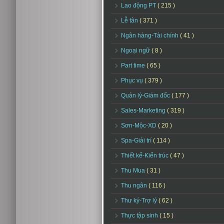
Lao động PT
( 215 )
Lễ tân
( 371 )
Ngân hàng-Tài chính
( 41 )
Ngoại ngữ
( 8 )
Part time
( 65 )
Phục vụ
( 379 )
Quản lý-Giám đốc
( 177 )
Sales-Marketing
( 319 )
Sơn-Mộc-XD
( 20 )
Spa-Giải trí
( 114 )
Thiết kế-Kiến trúc
( 47 )
Thu Mua
( 31 )
Thu ngân
( 116 )
Thư ký-Trợ lý
( 62 )
Thực tập sinh
( 15 )