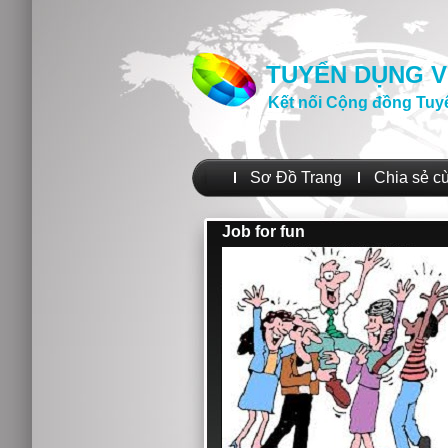
TUYỂN DỤNG V
Kết nối Cộng đồng Tuy
Sơ Đồ Trang
Chia sẻ c
Job for fun