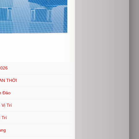
2026
AN THỚI
m Đảo
Vị Trí
 Trí
ang