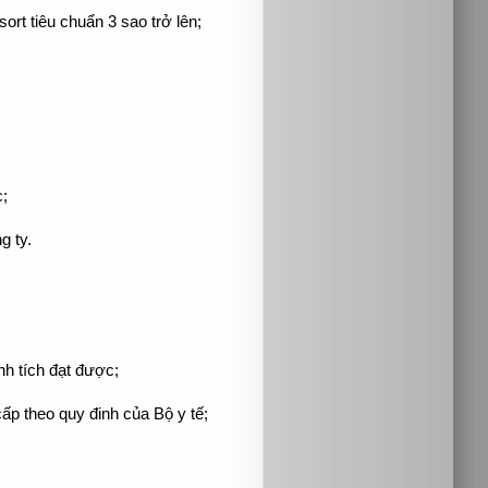
rt tiêu chuẩn 3 sao trở lên;
;
g ty.
;
h tích đạt được;
p theo quy đinh của Bộ y tế;