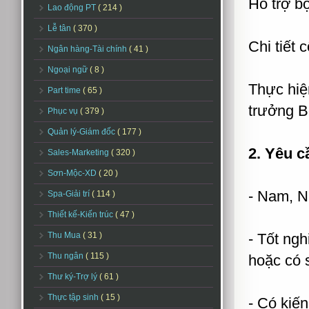
Hỗ trợ b
Lao động PT
( 214 )
Lễ tân
( 370 )
Chi tiết 
Ngân hàng-Tài chính
( 41 )
Ngoại ngữ
( 8 )
Thực hiệ
Part time
( 65 )
trưởng B
Phục vụ
( 379 )
Quản lý-Giám đốc
( 177 )
2. Yêu c
Sales-Marketing
( 320 )
Sơn-Mộc-XD
( 20 )
- Nam, N
Spa-Giải trí
( 114 )
Thiết kế-Kiến trúc
( 47 )
Thu Mua
( 31 )
- Tốt ngh
Thu ngân
( 115 )
hoặc có s
Thư ký-Trợ lý
( 61 )
Thực tập sinh
( 15 )
- Có kiến