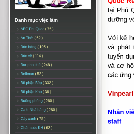
Quốc Re
tại Phú 
dưỡng vớ
Danh mục việc làm
ABC PhuQuoc
( 75 )
Với kế h
An Thới
( 52 )
và phát 
Bán hàng
( 105 )
tuyển dụ
Bảo vệ
( 114 )
và cơ hộ
Bar-pha chế
( 248 )
các ứng 
Bellman
( 52 )
Bộ phận Bếp
( 332 )
Bộ phận Kho
( 38 )
Vinpearl
Buồng phòng
( 260 )
Cafe-Nhà hàng
( 280 )
Nhân viê
Cây xanh
( 75 )
staff
Chăm sóc KH
( 62 )