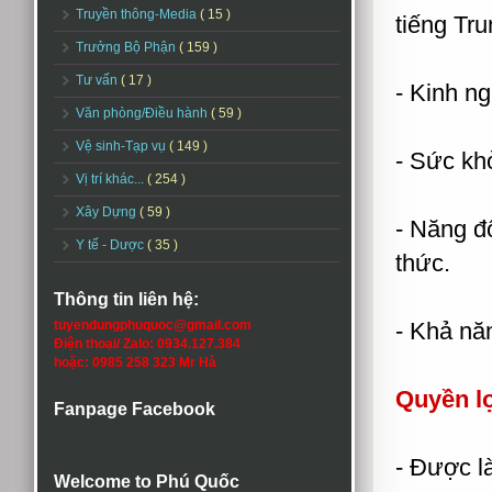
Truyền thông-Media
( 15 )
tiếng Tru
Trưởng Bộ Phận
( 159 )
Tư vấn
( 17 )
- Kinh ng
Văn phòng/Điều hành
( 59 )
Vệ sinh-Tạp vụ
( 149 )
- Sức kh
Vị trí khác...
( 254 )
Xây Dựng
( 59 )
- Năng đ
Y tế - Dược
( 35 )
thức.
Thông tin liên hệ:
tuyendungphuquoc@gmail.com
- Khả năn
Điện thoại/ Zalo: 0934.127.384
hoặc: 0985 258 323 Mr Hà
Quyền l
Fanpage Facebook
- Được l
Welcome to Phú Quốc