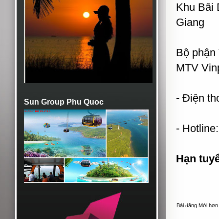
Khu Bãi 
Giang
Bộ phận 
MTV Vinp
- Điện th
Sun Group Phu Quoc
- Hotline
Hạn tuy
Bài đăng Mới hơn