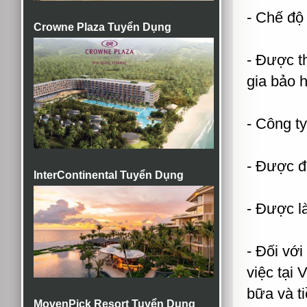
- Chế độ
Crowne Plaza Tuyển Dụng
- Được t
gia bảo 
- Công t
- Được đà
InterContinental Tuyển Dụng
- Được l
- Đối với
việc tại 
bữa và ti
MovenPick Resort Tuyển Dụng