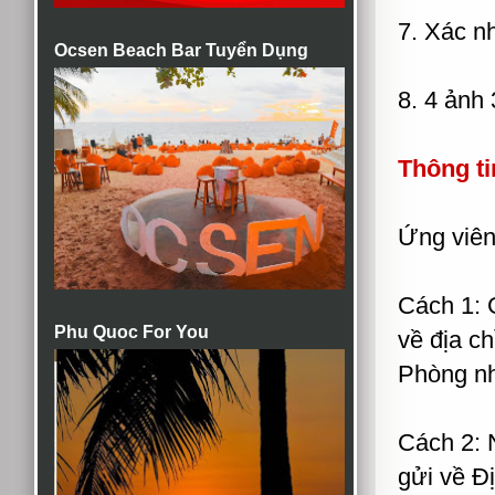
7. Xác n
Ocsen Beach Bar Tuyển Dụng
8. 4 ảnh
Thông ti
Ứng viên 
Cách 1: G
Phu Quoc For You
về địa ch
Phòng n
Cách 2: 
gửi về Đị