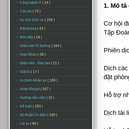
Công nghệ-IT
( 14 )
1. Mô tả
Cứu hộ
( 73 )
Du lịch-Dịch vụ
( 256 )
Cơ hội đ
Đặt phòng
( 43 )
Tập Đoàn
Đón tiếp
( 18 )
Giám sát-Tổ trưởng
( 164 )
Phiên dịc
Giao Nhận
( 30 )
Giáo viên - Đào tạo
( 21 )
Dịch các 
Giặt là
( 17 )
đặt phòn
H.chính-Nhân sự
( 106 )
Hotel-Resort
( 567 )
Hỗ trợ n
Hướng dẫn viên
( 32 )
Kế toán
( 293 )
Dịch tài 
Kỹ thuật-Cơ điện
( 189 )
Lái xe
( 99 )