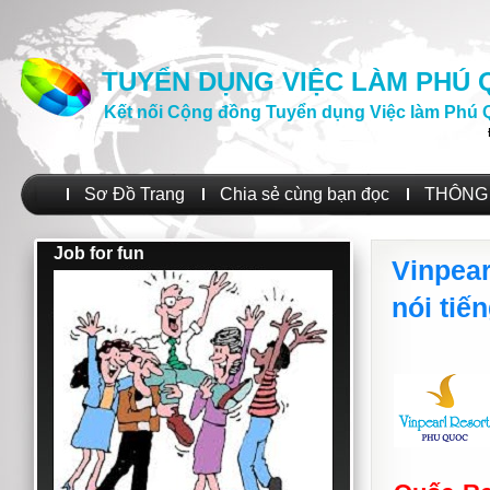
TUYỂN DỤNG VIỆC LÀM PHÚ
Kết nối Cộng đồng Tuyển dụng Việc làm Phú 
Sơ Đồ Trang
Chia sẻ cùng bạn đọc
THÔNG 
Job for fun
Vinpear
nói tiế