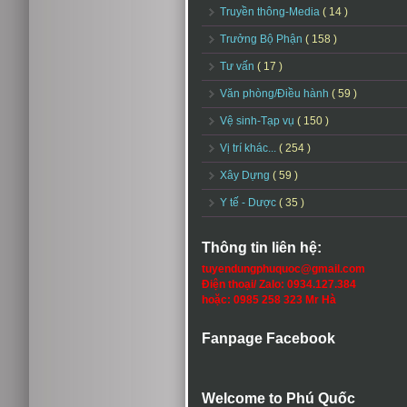
Truyền thông-Media
( 14 )
Trưởng Bộ Phận
( 158 )
Tư vấn
( 17 )
Văn phòng/Điều hành
( 59 )
Vệ sinh-Tạp vụ
( 150 )
Vị trí khác...
( 254 )
Xây Dựng
( 59 )
Y tế - Dược
( 35 )
Thông tin liên hệ:
tuyendungphuquoc@gmail.com
Điện thoại/ Zalo: 0934.127.384
hoặc: 0985 258 323 Mr Hà
Fanpage Facebook
Welcome to Phú Quốc