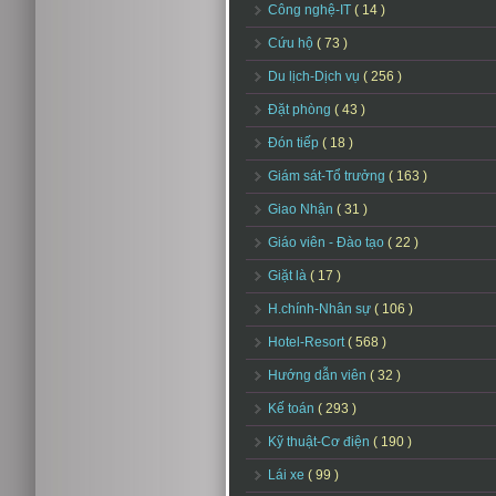
Công nghệ-IT
( 14 )
Cứu hộ
( 73 )
Du lịch-Dịch vụ
( 256 )
Đặt phòng
( 43 )
Đón tiếp
( 18 )
Giám sát-Tổ trưởng
( 163 )
Giao Nhận
( 31 )
Giáo viên - Đào tạo
( 22 )
Giặt là
( 17 )
H.chính-Nhân sự
( 106 )
Hotel-Resort
( 568 )
Hướng dẫn viên
( 32 )
Kế toán
( 293 )
Kỹ thuật-Cơ điện
( 190 )
Lái xe
( 99 )