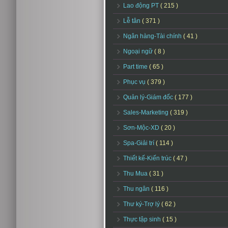
Lao động PT
( 215 )
Lễ tân
( 371 )
Ngân hàng-Tài chính
( 41 )
Ngoại ngữ
( 8 )
Part time
( 65 )
Phục vụ
( 379 )
Quản lý-Giám đốc
( 177 )
Sales-Marketing
( 319 )
Sơn-Mộc-XD
( 20 )
Spa-Giải trí
( 114 )
Thiết kế-Kiến trúc
( 47 )
Thu Mua
( 31 )
Thu ngân
( 116 )
Thư ký-Trợ lý
( 62 )
Thực tập sinh
( 15 )