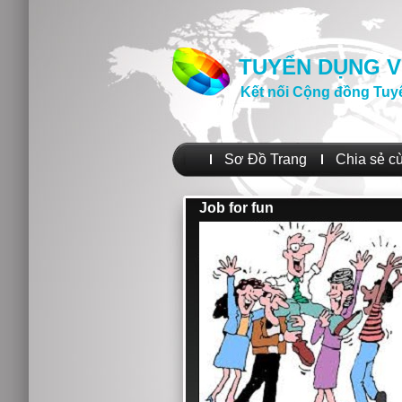
TUYỂN DỤNG V
Kết nối Cộng đồng Tuy
Sơ Đồ Trang
Chia sẻ c
Job for fun