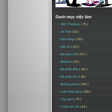
Danh mục việc làm
ABC PhuQuoc
( 75 )
An Thới
( 52 )
Bán hàng
( 105 )
Bảo vệ
( 113 )
Bar-pha chế
( 247 )
Bellman
( 52 )
Bộ phận Bếp
( 331 )
Bộ phận Kho
( 38 )
Buồng phòng
( 261 )
Cafe-Nhà hàng
( 280 )
Cây xanh
( 75 )
Chăm sóc KH
( 62 )