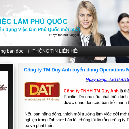
IỆC LÀM PHÚ QUỐC
ển dụng Việc làm Phú Quốc mới nhất.
Được tạo bởi
Blogger
.
ùng bạn đọc
THÔNG TIN LIÊN HỆ:
Công ty TM Duy Anh tuyển dụng Operations 
Ngày đăng: 23/11/2016
Công ty TNHH TM Duy Anh
là t
Pacific. Do nhu cầu phát triển ki
được chào đón các bạn trở thành t
Nếu bạn năng động, thích môi trường làm việc cởi mở th
nghiệp trong lĩnh vực bán lẻ, chúng tôi tin rằng công ty
bó và phát triển.