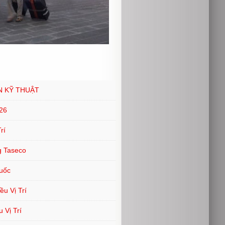
N KỸ THUẬT
26
rí
g Taseco
uốc
u Vị Trí
 Vị Trí