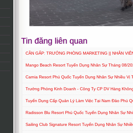
Tin đăng liên quan
CẦN GẤP: TRƯỞNG PHÒNG MARKETING || NHÂN VIÊ
Mango Beach Resort Tuyển Dụng Nhân Sự Tháng 08/20
Camia Resort Phú Quốc Tuyển Dụng Nhân Sự Nhiều Vị T
Trưởng Phòng Kinh Doanh - Công Ty CP DV Hàng Khôn
Tuyển Dụng Cấp Quản Lý Làm Việc Tại Nam Đảo Phú Q
Radisson Blu Resort Phú Quốc Tuyển Dụng Nhân Sự Nhiề
Sailing Club Signature Resort Tuyển Dụng Nhân Sự Nhiều