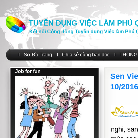
TUYỂN DỤNG VIỆC LÀM PHÚ
Kết nối Cộng đồng Tuyển dụng Việc làm Phú 
Sơ Đồ Trang
Chia sẻ cùng bạn đọc
THÔNG 
Job for fun
Sen Vie
10/201
nghi, sa