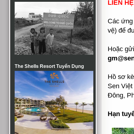
LIÊN HỆ
Các ứng v
vệ) để đ
Hoặc gửi
gm@senv
The Shells Resort Tuyển Dụng
Hồ sơ kè
Sen Việt
Đông, P
Hạn tuy