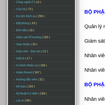
Công nghệ-IT
( 14 )
Cứu hộ
( 73 )
BỘ PHẬ
Du lịch-Dịch vụ
( 256 )
Đặt phòng
( 43 )
Quản lý 
Đón tiếp
( 18 )
Giám sát-Tổ trưởng
( 165 )
Giám sát
Giao Nhận
( 30 )
Giáo viên - Đào tạo
( 21 )
Nhân viê
Giặt là
( 17 )
H.chính-Nhân sự
( 106 )
Nhân viê
Hotel-Resort
( 567 )
Hướng dẫn viên
( 32 )
BỘ PHẬ
Kế toán
( 293 )
Kỹ thuật-Cơ điện
( 189 )
Nhân viê
Lái xe
( 99 )