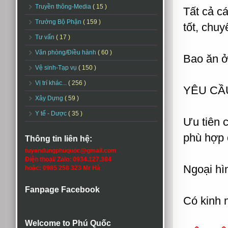
Truyền thông-Media
( 15 )
Tất cả c
Trưởng Bộ Phận
( 159 )
tốt, chuy
Tư vấn
( 17 )
Văn phòng/Điều hành
( 60 )
Bao ăn ở
Vệ sinh-Tạp vụ
( 150 )
Vị trí khác...
( 256 )
YÊU CẦ
Xây Dựng
( 59 )
Y tế - Dược
( 35 )
Ưu tiên 
phù hợp c
Thông tin liên hệ:
tuyendungphuquoc@gmail.com
Điện thoại/ Zalo: 0934.127.384
Ngoại hìn
hoặc: 0985 258 323 Mr Hà
Fanpage Facebook
Có kinh 
Welcome to Phú Quốc