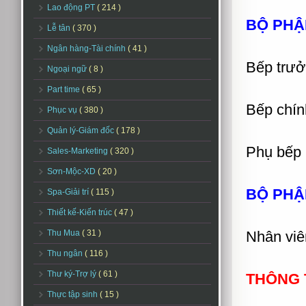
Lao động PT
( 214 )
BỘ PHẬ
Lễ tân
( 370 )
Ngân hàng-Tài chính
( 41 )
Bếp trư
Ngoại ngữ
( 8 )
Part time
( 65 )
Bếp chín
Phục vụ
( 380 )
Quản lý-Giám đốc
( 178 )
Phụ bếp 
Sales-Marketing
( 320 )
Sơn-Mộc-XD
( 20 )
BỘ PHẬ
Spa-Giải trí
( 115 )
Thiết kế-Kiến trúc
( 47 )
Thu Mua
( 31 )
Nhân viê
Thu ngân
( 116 )
Thư ký-Trợ lý
( 61 )
THÔNG 
Thực tập sinh
( 15 )