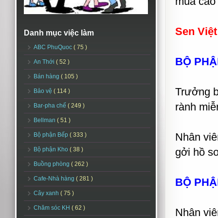
mùa cao 
Sen Việt
Danh mục việc làm
ABC PhuQuoc
( 75 )
BỘ PHẬ
An Thới
( 52 )
Bán hàng
( 105 )
Trưởng b
Bảo vệ
( 114 )
rành miễ
Bar-pha chế
( 249 )
Bellman
( 51 )
Nhân viê
Bộ phận Bếp
( 333 )
Bộ phận Kho
( 38 )
gởi hồ s
Buồng phòng
( 262 )
Cafe-Nhà hàng
( 281 )
BỘ PHẬ
Cây xanh
( 75 )
Chăm sóc KH
( 62 )
Nhân viê