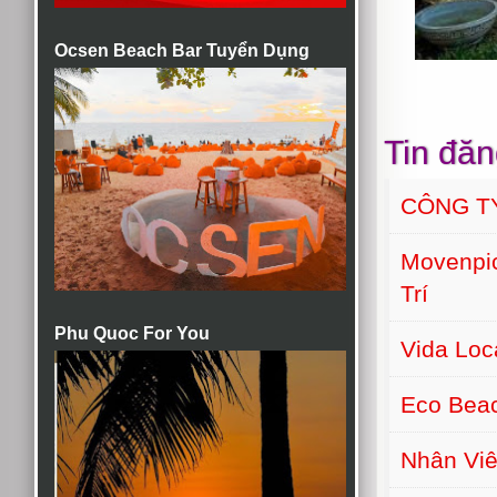
Ocsen Beach Bar Tuyển Dụng
Tin đăn
CÔNG T
Movenpic
Trí
Phu Quoc For You
Vida Lo
Eco Bea
Nhân Viê