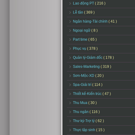
Lao động PT
( 216 )
Lễ tân
( 369 )
Ngân hàng-Tài chính
( 41 )
Ngoại ngữ
( 8 )
Part time
( 65 )
Phục vụ
( 378 )
Quản lý-Giám đốc
( 178 )
Sales-Marketing
( 319 )
Sơn-Mộc-XD
( 20 )
Spa-Giải trí
( 114 )
Thiết kế-Kiến trúc
( 47 )
Thu Mua
( 30 )
Thu ngân
( 116 )
Thư ký-Trợ lý
( 62 )
Thực tập sinh
( 15 )