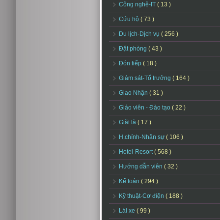
Công nghệ-IT
( 13 )
Cứu hộ
( 73 )
Du lịch-Dịch vụ
( 256 )
Đặt phòng
( 43 )
Đón tiếp
( 18 )
Giám sát-Tổ trưởng
( 164 )
Giao Nhận
( 31 )
Giáo viên - Đào tạo
( 22 )
Giặt là
( 17 )
H.chính-Nhân sự
( 106 )
Hotel-Resort
( 568 )
Hướng dẫn viên
( 32 )
Kế toán
( 294 )
Kỹ thuật-Cơ điện
( 188 )
Lái xe
( 99 )