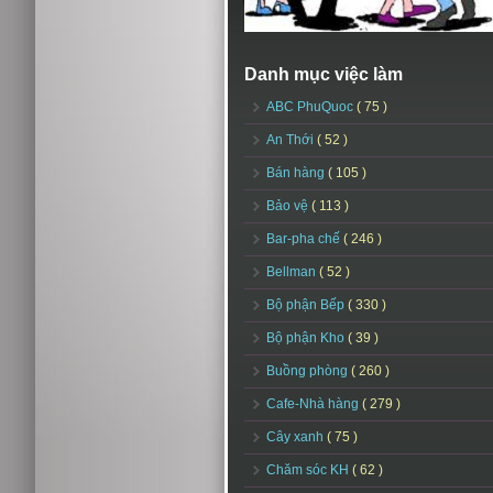
Danh mục việc làm
ABC PhuQuoc
( 75 )
An Thới
( 52 )
Bán hàng
( 105 )
Bảo vệ
( 113 )
Bar-pha chế
( 246 )
Bellman
( 52 )
Bộ phận Bếp
( 330 )
Bộ phận Kho
( 39 )
Buồng phòng
( 260 )
Cafe-Nhà hàng
( 279 )
Cây xanh
( 75 )
Chăm sóc KH
( 62 )