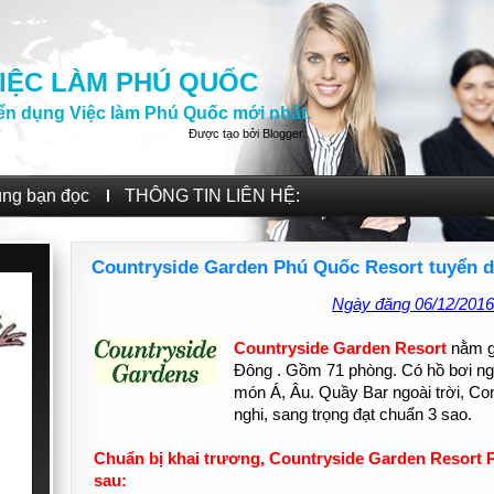
IỆC LÀM PHÚ QUỐC
ển dụng Việc làm Phú Quốc mới nhất.
Được tạo bởi
Blogger
.
ùng bạn đọc
THÔNG TIN LIÊN HỆ:
Countryside Garden Phú Quốc Resort tuyển 
Ngày đăng 06/12/2016
Countryside Garden Resort
nằm gầ
Đông . Gồm 71 phòng. Có hồ bơi ngo
món Á, Âu. Quầy Bar ngoài trời, Con
nghi, sang trọng đạt chuẩn 3 sao.
Chuẩn bị khai trương, Countryside Garden Resort P
sau: