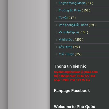
Truyền thông-Media
( 14 )
Trưởng Bộ Phận
( 158 )
Tư vấn
( 17 )
Văn phòng/Điều hành
( 59 )
Vệ sinh-Tạp vụ
( 150 )
Vị trí khác...
( 255 )
Xây Dựng
( 59 )
Y tế - Dược
( 35 )
Thông tin liên hệ:
tuyendungphuquoc@gmail.com
Điện thoại/ Zalo: 0934.127.384
hoặc: 0985 258 323 Mr Hà
Fanpage Facebook
Welcome to Phú Quốc