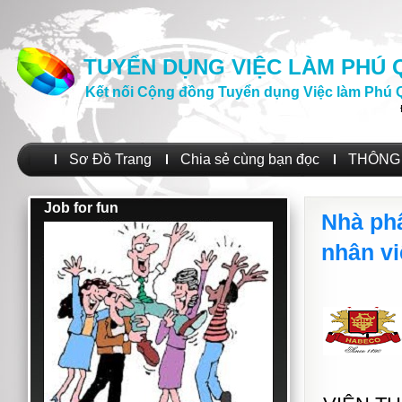
TUYỂN DỤNG VIỆC LÀM PHÚ
Kết nối Cộng đồng Tuyển dụng Việc làm Phú 
Sơ Đồ Trang
Chia sẻ cùng bạn đọc
THÔNG 
Job for fun
Nhà ph
nhân v