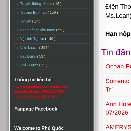
Truyền thông-Media
( 15 )
Điện Tho
Trưởng Bộ Phận
( 159 )
Ms.Loan
Tư vấn
( 17 )
Văn phòng/Điều hành
( 59 )
Hạn nộp
Vệ sinh-Tạp vụ
( 149 )
Vị trí khác...
( 254 )
Tin đăn
Xây Dựng
( 59 )
Ocean Pe
Y tế - Dược
( 35 )
Thông tin liên hệ:
Sorrento
tuyendungphuquoc@gmail.com
Trí
Điện thoại/ Zalo: 0934.127.384
hoặc: 0985 258 323 Mr Hà
Ann Hot
Fanpage Facebook
07/2026
AMERYS
Welcome to Phú Quốc