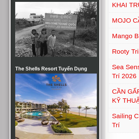
KHAI T
MOJO C
Mango B
Rooty Tr
Sea Sens
The Shells Resort Tuyển Dụng
Trí 2026
CẦN GẤ
KỸ THU
Sailing 
Trí