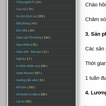
Công nghệ-IT
( 14 )
Chào hỏi
Cứu hộ
( 73 )
Du lịch-Dịch vụ
( 256 )
Chăm só
Đặt phòng
( 43 )
Đón tiếp
( 18 )
3. Sản p
Giám sát-Tổ trưởng
( 164 )
Giao Nhận
( 30 )
Các sản 
Giáo viên - Đào tạo
( 21 )
Giặt là
( 17 )
Thời gian
H.chính-Nhân sự
( 106 )
Hotel-Resort
( 567 )
1 tuần đ
Hướng dẫn viên
( 32 )
Kế toán
( 293 )
4. Lươn
Kỹ thuật-Cơ điện
( 189 )
Lái xe
( 99 )