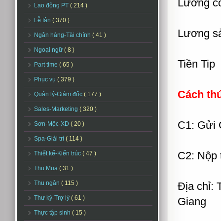
Lương cơ
Lao động PT
( 214 )
Lễ tân
( 370 )
Lương s
Ngân hàng-Tài chính
( 41 )
Ngoại ngữ
( 8 )
Tiền Tip
Part time
( 65 )
Phục vụ
( 379 )
Cách th
Quản lý-Giám đốc
( 177 )
Sales-Marketing
( 320 )
C1: Gửi 
Sơn-Mộc-XD
( 20 )
Spa-Giải trí
( 114 )
C2: Nộp 
Thiết kế-Kiến trúc
( 47 )
Thu Mua
( 31 )
Thu ngân
( 115 )
Địa chỉ:
Thư ký-Trợ lý
( 61 )
Giang
Thực tập sinh
( 15 )