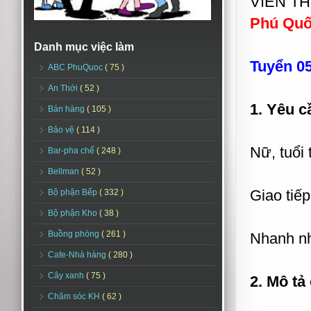
VIÊN T
Phú Quố
Danh mục việc làm
Tuyển 05
ABC PhuQuoc
( 75 )
An Thới
( 52 )
1. Yêu c
Bán hàng
( 105 )
Bảo vệ
( 114 )
Nữ, tuổi 
Bar-pha chế
( 248 )
Bellman
( 52 )
Giao tiế
Bộ phận Bếp
( 332 )
Bộ phận Kho
( 38 )
Buồng phòng
( 261 )
Nhanh nh
Cafe-Nhà hàng
( 280 )
Cây xanh
( 75 )
2. Mô tả
Chăm sóc KH
( 62 )