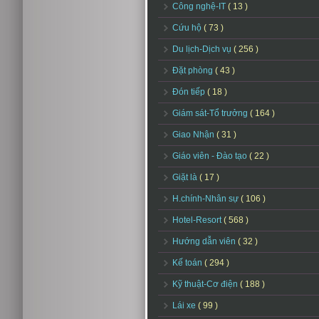
Công nghệ-IT
( 13 )
Cứu hộ
( 73 )
Du lịch-Dịch vụ
( 256 )
Đặt phòng
( 43 )
Đón tiếp
( 18 )
Giám sát-Tổ trưởng
( 164 )
Giao Nhận
( 31 )
Giáo viên - Đào tạo
( 22 )
Giặt là
( 17 )
H.chính-Nhân sự
( 106 )
Hotel-Resort
( 568 )
Hướng dẫn viên
( 32 )
Kế toán
( 294 )
Kỹ thuật-Cơ điện
( 188 )
Lái xe
( 99 )