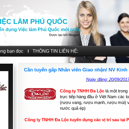
IỆC LÀM PHÚ QUỐC
ển dụng Việc làm Phú Quốc mới nhất.
Được tạo bởi
Blogger
.
ùng bạn đọc
THÔNG TIN LIÊN HỆ:
Cần tuyển gấp Nhân viên Giao nhận/ NV Kinh
Ngày đăng: 20/09/201
Công ty TNHH Đa Lộc
là một trong
trực tiếp hàng đầu ở Việt Nam các l
(rượu vang, rượu mạnh, rượu mùi) 
nước quả ép)
Công ty TNHH Đa Lộc tuyển dụng các vị trí sau tại