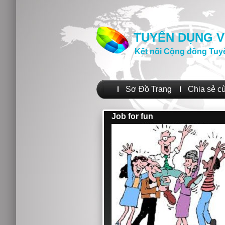
TUYỂN DỤNG V
Kết nối Cộng đồng Tuy
Sơ Đồ Trang
Chia sẻ c
Job for fun