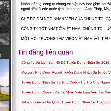
Nhân viên tại công ty chúng tôi hiện nay bao gồm ngườ
ngoài đến từ các quốc tịch khách nhau: Anh, Pháp, Mỹ,
CHẾ ĐỘ ĐÃI NGỘ NHÂN VIÊN CỦA CHÚNG TÔI CẠ
CÔNG TY TỐT NHẤT Ở VIỆT NAM. CHÚNG TÔI LU
MỘT MÔI TRƯỜNG LÀM VIỆC VIỆT NAM VỚI TIÊU
Tin đăng liên quan
g
Công Ty Du Lịch San Hô Đỏ Tuyển Dụng Nhân Sự 2026
Mercury Phu Quoc Resort Tuyển Dụng Nhân Sự Nhiều Vị
Tuyển Dụng Nhân Sự Tại Phú Quốc - Hỗ Trợ Cho Người Ở
Tuyển Dụng Chuyên Viên & Nhân Viên Làm Việc Tại Na
Jalux - Taseco Phú Quốc Tuyển Dụng Nhân Sự Tháng 0