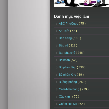
Danh mục việc làm
ABC PhuQuoc
( 75 )
An Thới
( 52 )
Bán hàng
( 105 )
Bảo vệ
( 113 )
Bar-pha chế
( 246 )
Bellman
( 52 )
Bộ phận Bếp
( 330 )
Bộ phận Kho
( 39 )
Buồng phòng
( 260 )
Cafe-Nhà hàng
( 279 )
Cây xanh
( 75 )
Chăm sóc KH
( 62 )