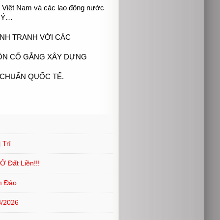
i Việt Nam và các lao động nước 
 Ý…

NH TRANH VỚI CÁC

ÔN CỐ GẮNG XÂY DỰNG

 CHUẨN QUỐC TẾ.
 Trí
 Đất Liền!!!
m Đảo
8/2026