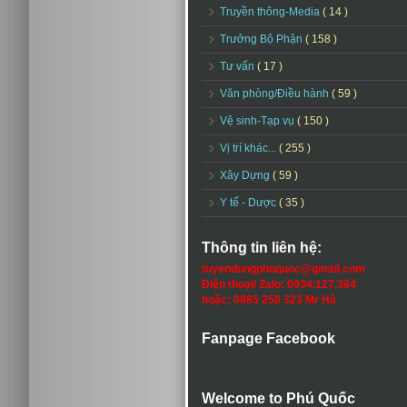
Truyền thông-Media
( 14 )
Trưởng Bộ Phận
( 158 )
Tư vấn
( 17 )
Văn phòng/Điều hành
( 59 )
Vệ sinh-Tạp vụ
( 150 )
Vị trí khác...
( 255 )
Xây Dựng
( 59 )
Y tế - Dược
( 35 )
Thông tin liên hệ:
tuyendungphuquoc@gmail.com
Điện thoại/ Zalo: 0934.127.384
hoặc: 0985 258 323 Mr Hà
Fanpage Facebook
Welcome to Phú Quốc