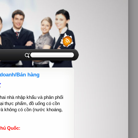
 doanh/Bán hàng
7
 hai nhà nhập khẩu và phân phối
oại thực phẩm, đồ uống có cồn
và không có cồn (nước khoáng,
 Phú Quốc: