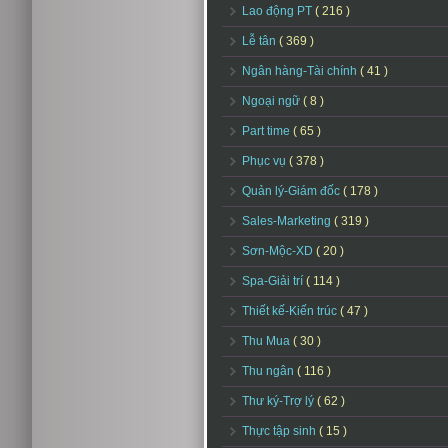
Lao động PT
( 216 )
Lễ tân
( 369 )
Ngân hàng-Tài chính
( 41 )
Ngoại ngữ
( 8 )
Part time
( 65 )
Phục vụ
( 378 )
Quản lý-Giám đốc
( 178 )
Sales-Marketing
( 319 )
Sơn-Mộc-XD
( 20 )
Spa-Giải trí
( 114 )
Thiết kế-Kiến trúc
( 47 )
Thu Mua
( 30 )
Thu ngân
( 116 )
Thư ký-Trợ lý
( 62 )
Thực tập sinh
( 15 )