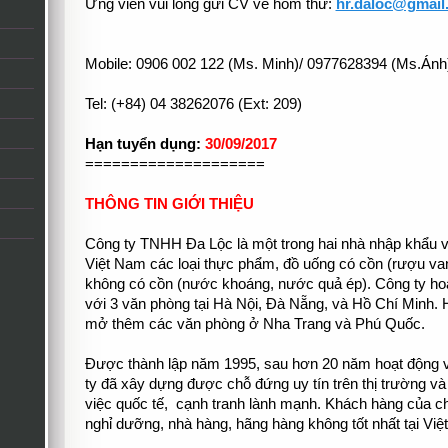
Ứng viên vui lòng gửi CV về hòm thư:
hr.daloc@gmail
Mobile: 0906 002 122 (Ms. Minh)/ 0977628394 (Ms.Ánh
Tel: (+84) 04 38262076 (Ext: 209)
Hạn tuyển dụng:
30
/09/2017
====================
THÔNG TIN GIỚI THIỆU
Công ty TNHH Đa Lộc là một trong hai nhà nhập khẩu và
Việt Nam các loại thực phẩm, đồ uống có cồn (rượu va
không có cồn (nước khoáng, nước quả ép). Công ty hoạt
với 3 văn phòng tại Hà Nội, Đà Nẵng, và Hồ Chí Minh. H
mở thêm các văn phòng ở Nha Trang và Phú Quốc.

Được thành lập năm 1995, sau hơn 20 năm hoạt động và
ty đã xây dựng được chỗ đứng uy tín trên thị trường v
việc quốc tế,  cạnh tranh lành mạnh. Khách hàng của ch
nghỉ dưỡng, nhà hàng, hãng hàng không tốt nhất tại Việt