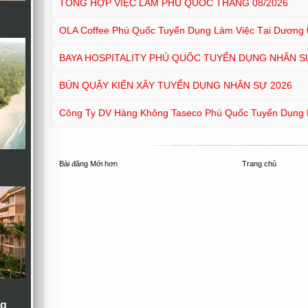
TỔNG HỢP VIỆC LÀM PHÚ QUỐC THÁNG 08/2026
OLA Coffee Phú Quốc Tuyển Dụng Làm Việc Tại Dương
BAYA HOSPITALITY PHÚ QUỐC TUYỂN DỤNG NHÂN S
BÚN QUẬY KIẾN XÂY TUYỂN DỤNG NHÂN SỰ 2026
Công Ty DV Hàng Không Taseco Phú Quốc Tuyển Dụng
Bài đăng Mới hơn
Trang chủ
ng