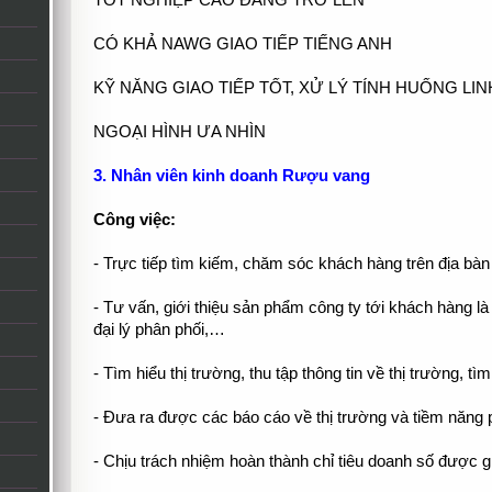
TỐT NGHIỆP CAO ĐẲNG TRỞ LÊN
CÓ KHẢ NAWG GIAO TIẾP TIẾNG ANH
KỸ NĂNG GIAO TIẾP TỐT, XỬ LÝ TÍNH HUỐNG LI
NGOẠI HÌNH ƯA NHÌN
3. Nhân viên kinh doanh Rượu vang
Công việc:
- Trực tiếp tìm kiếm, chăm sóc khách hàng trên địa bà
- Tư vấn, giới thiệu sản phẩm công ty tới khách hàng l
đại lý phân phối,…
- Tìm hiểu thị trường, thu tập thông tin về thị trường, tì
- Đưa ra được các báo cáo về thị trường và tiềm năng ph
- Chịu trách nhiệm hoàn thành chỉ tiêu doanh số được g