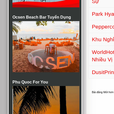
Sự
Park Hy
Ocsen Beach Bar Tuyển Dụng
Pepperc
Khu Nghỉ
WorldHot
Nhiều Vị 
DusitPri
Phu Quoc For You
Bài đăng Mới hơn