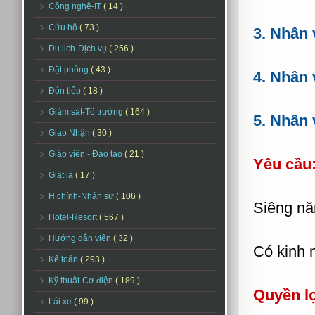
Công nghệ-IT
( 14 )
Cứu hộ
( 73 )
3. Nhân 
Du lịch-Dịch vụ
( 256 )
Đặt phòng
( 43 )
4. Nhân 
Đón tiếp
( 18 )
Giám sát-Tổ trưởng
( 164 )
5. N
hân 
Giao Nhận
( 30 )
Giáo viên - Đào tạo
( 21 )
Yêu cầu
Giặt là
( 17 )
H.chính-Nhân sự
( 106 )
Siêng năn
Hotel-Resort
( 567 )
Hướng dẫn viên
( 32 )
Có kinh n
Kế toán
( 293 )
Kỹ thuật-Cơ điện
( 189 )
Quyền l
Lái xe
( 99 )