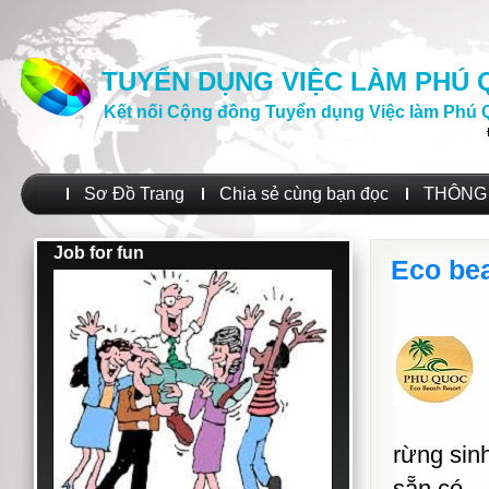
TUYỂN DỤNG VIỆC LÀM PHÚ
Kết nối Cộng đồng Tuyển dụng Việc làm Phú 
Sơ Đồ Trang
Chia sẻ cùng bạn đọc
THÔNG 
Job for fun
Eco be
rừng sinh
sẵn có.