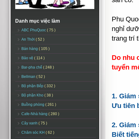
Phu Quoc
Danh mục việc làm
nghỉ dưỡ
ABC PhuQuoc
( 75 )
trang trí
An Thới
( 52 )
Bán hàng
( 105 )
Do nhu c
Bảo vệ
( 114 )
tuyển mộ
Bar-pha chế
( 248 )
Bellman
( 52 )
Bộ phận Bếp
( 332 )
1. Giám 
Bộ phận Kho
( 38 )
Ưu tiên 
Buồng phòng
( 261 )
Cafe-Nhà hàng
( 280 )
Cây xanh
( 75 )
2. Giám 
Chăm sóc KH
( 62 )
Biết tiế