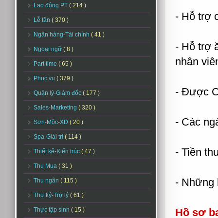
Lao động PT
( 214 )
- Hỗ trợ 
Lễ tân
( 370 )
Ngân hàng-Tài chính
( 41 )
- Hỗ trợ 
Ngoại ngữ
( 8 )
nhân viên
Part time
( 65 )
Phục vụ
( 379 )
- Được C
Quản lý-Giám đốc
( 177 )
Sales-Marketing
( 320 )
- Các ngà
Sơn-Mộc-XD
( 20 )
Spa-Giải trí
( 114 )
- Tiền t
Thiết kế-Kiến trúc
( 47 )
Thu Mua
( 31 )
- Những 
Thu ngân
( 115 )
Thư ký-Trợ lý
( 61 )
Thực tập sinh
( 15 )
Hồ sơ b