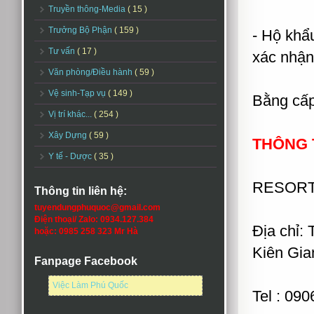
Truyền thông-Media
( 15 )
Trưởng Bộ Phận
( 159 )
- Hộ khẩ
Tư vấn
( 17 )
xác nhận
Văn phòng/Điều hành
( 59 )
Vệ sinh-Tạp vụ
( 149 )
Bằng cấp
Vị trí khác...
( 254 )
Xây Dựng
( 59 )
THÔNG T
Y tế - Dược
( 35 )
RESORT
Thông tin liên hệ:
tuyendungphuquoc@gmail.com
Điện thoại/ Zalo: 0934.127.384
Địa chỉ:
hoặc: 0985 258 323 Mr Hà
Kiên Gia
Fanpage Facebook
Việc Làm Phú Quốc
Tel : 09