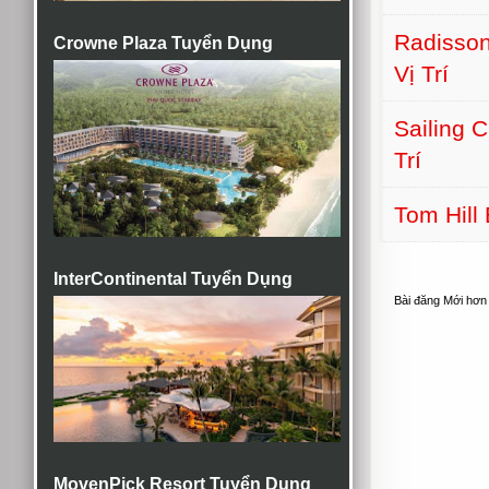
Radisson
Crowne Plaza Tuyển Dụng
Vị Trí
Sailing 
Trí
Tom Hill
InterContinental Tuyển Dụng
Bài đăng Mới hơn
MovenPick Resort Tuyển Dụng