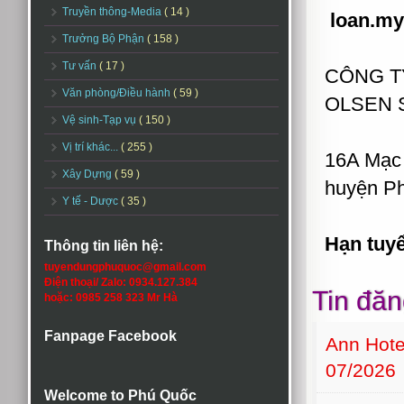
Truyền thông-Media
( 14 )
loan.my
Trưởng Bộ Phận
( 158 )
Tư vấn
( 17 )
CÔNG T
Văn phòng/Điều hành
( 59 )
OLSEN 
Vệ sinh-Tạp vụ
( 150 )
Vị trí khác...
( 255 )
16A Mạc 
Xây Dựng
( 59 )
huyện Ph
Y tế - Dược
( 35 )
Hạn tuy
Thông tin liên hệ:
tuyendungphuquoc@gmail.com
Điện thoại/ Zalo: 0934.127.384
Tin đăn
hoặc: 0985 258 323 Mr Hà
Fanpage Facebook
Ann Hot
07/2026
Welcome to Phú Quốc