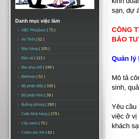
kinh doa
sạn, dự 
Danh mục việc làm
CÔNG T
ABC PhuQuoc
( 75 )
BÁO TU
An Thới
( 52 )
Bán hàng
( 105 )
Quản lý
Bảo vệ
( 113 )
Bar-pha chế
( 246 )
Mô tả cô
Bellman
( 52 )
sinh, qu
Bộ phận Bếp
( 330 )
Bộ phận Kho
( 39 )
Buồng phòng
( 260 )
Yêu cầu :
Cafe-Nhà hàng
( 279 )
việc ở vị
Cây xanh
( 75 )
khách sạ
Chăm sóc KH
( 62 )