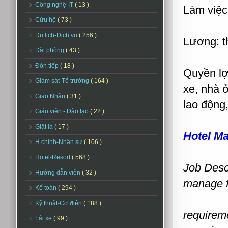
Công nghệ-IT
( 13 )
Làm việc
Cứu hộ
( 73 )
Du lịch-Dịch vụ
( 256 )
Lương: t
Đặt phòng
( 43 )
Đón tiếp
( 18 )
Quyền lợ
Giám sát-Tổ trưởng
( 164 )
xe, nhà 
Giao Nhận
( 31 )
lao độn
Giáo viên - Đào tạo
( 22 )
Giặt là
( 17 )
Hotel M
H.chính-Nhân sự
( 106 )
Hotel-Resort
( 568 )
Job Desc
Hướng dẫn viên
( 32 )
manage f
Kế toán
( 294 )
Kỹ thuật-Cơ điện
( 188 )
requirem
Lái xe
( 99 )