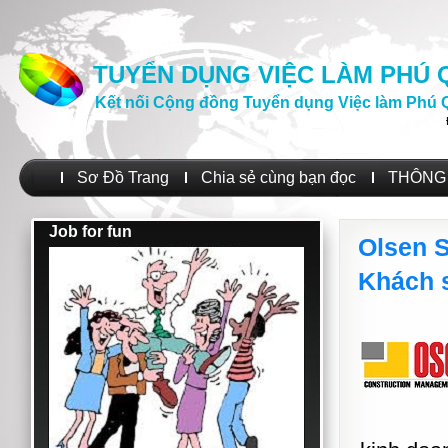
TUYỂN DỤNG VIỆC LÀM PHÚ
Kết nối Cộng đồng Tuyển dụng Việc làm Phú 
Sơ Đồ Trang
Chia sẻ cùng bạn đọc
THÔNG 
Job for fun
Olsen S
Khách 