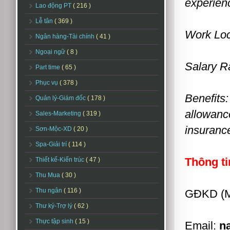
experienc
Lao động PT
( 216 )
Lễ tân
( 369 )
Work Loc
Ngân hàng-Tài chính
( 41 )
Ngoại ngữ
( 8 )
Salary R
Part time
( 65 )
Phục vụ
( 378 )
Benefits
Quản lý-Giám đốc
( 178 )
allowance
Sales-Marketing
( 319 )
insurance
Sơn-Mộc-XD
( 20 )
Spa-Giải trí
( 114 )
Thông ti
Thiết kế-Kiến trúc
( 47 )
Thu Mua
( 30 )
Thu ngân
( 116 )
GĐKD (M
Thư ký-Trợ lý
( 62 )
Thực tập sinh
( 15 )
Email:
n