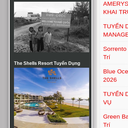
AMERYS
KHAI T
TUYỂN 
MANAGE
Sorrento
Trí
The Shells Resort Tuyển Dụng
Blue Oce
2026
TUYỂN D
VỤ
Green Ba
Trí