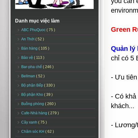
you can 
environm
Danh mục việc làm
Green Ru
ABC PhuQuoc
( 75 )
An Thới
( 52 )
Quản lý 
Bán hàng
( 105 )
chỉ có 5
Bảo vệ
( 113 )
Bar-pha chế
( 246 )
- Ưu tiê
Bellman
( 52 )
Bộ phận Bếp
( 330 )
Bộ phận Kho
( 39 )
- Có khả 
Buồng phòng
( 260 )
khách...
Cafe-Nhà hàng
( 279 )
Cây xanh
( 75 )
- Lương/
Chăm sóc KH
( 62 )