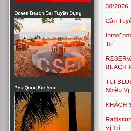
08/2026
Ocsen Beach Bar Tuyển Dụng
Cần Tuyể
InterCon
Trí
RESERV
BEACH 
TUI BLUE
Phu Quoc For You
Nhiều Vị 
KHÁCH 
Radisson
Vị Trí