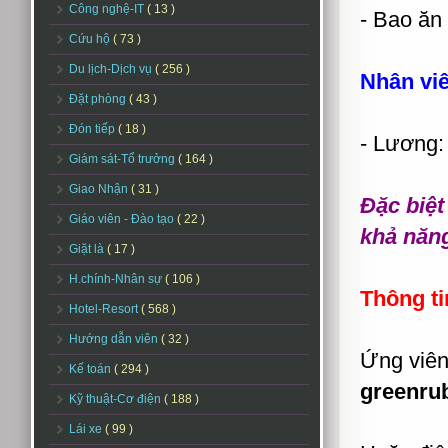
Công nghệ-IT
( 13 )
- Bao ăn
Cứu hộ
( 73 )
Du lịch-Dịch vụ
( 256 )
Nhân vi
Đặt phòng
( 43 )
Đón tiếp
( 18 )
- Lương: 
Giám sát-Tổ trưởng
( 164 )
Giao Nhận
( 31 )
Đặc biệt
Giáo viên - Đào tạo
( 22 )
khả năng
Giặt là
( 17 )
H.chính-Nhân sự
( 106 )
Thông ti
Hotel-Resort
( 568 )
Hướng dẫn viên
( 32 )
Ứng viên
Kế toán
( 294 )
greenru
Kỹ thuật-Cơ điện
( 188 )
Lái xe
( 99 )