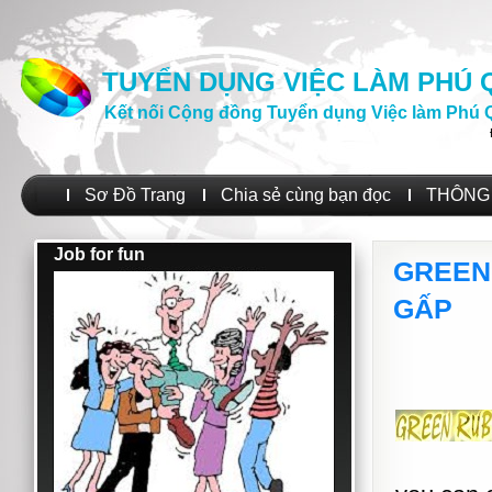
TUYỂN DỤNG VIỆC LÀM PHÚ
Kết nối Cộng đồng Tuyển dụng Việc làm Phú 
Sơ Đồ Trang
Chia sẻ cùng bạn đọc
THÔNG 
Job for fun
GREEN
GẤP