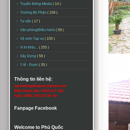
Truyền thông-Media
( 14 )
Trưởng Bộ Phận
( 158 )
Tư vấn
( 17 )
Văn phòng/Điều hành
( 59 )
Vệ sinh-Tạp vụ
( 150 )
Vị trí khác...
( 255 )
Xây Dựng
( 59 )
Y tế - Dược
( 35 )
Thông tin liên hệ:
tuyendungphuquoc@gmail.com
Điện thoại/ Zalo: 0934.127.384
hoặc: 0985 258 323 Mr Hà
Fanpage Facebook
Welcome to Phú Quốc