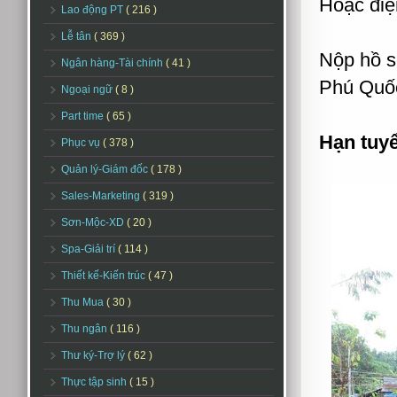
Hoặc điệ
Lao động PT
( 216 )
Lễ tân
( 369 )
Nộp hồ s
Ngân hàng-Tài chính
( 41 )
Phú Quốc
Ngoại ngữ
( 8 )
Part time
( 65 )
Hạn tuy
Phục vụ
( 378 )
Quản lý-Giám đốc
( 178 )
Sales-Marketing
( 319 )
Sơn-Mộc-XD
( 20 )
Spa-Giải trí
( 114 )
Thiết kế-Kiến trúc
( 47 )
Thu Mua
( 30 )
Thu ngân
( 116 )
Thư ký-Trợ lý
( 62 )
Thực tập sinh
( 15 )