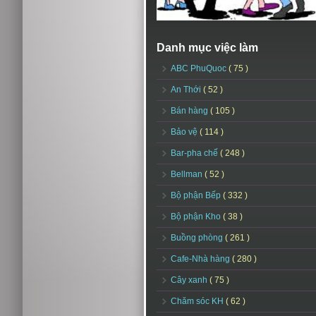
Danh mục việc làm
ABC PhuQuoc
( 75 )
An Thới
( 52 )
Bán hàng
( 105 )
Bảo vệ
( 114 )
Bar-pha chế
( 248 )
Bellman
( 52 )
Bộ phận Bếp
( 332 )
Bộ phận Kho
( 38 )
Buồng phòng
( 261 )
Cafe-Nhà hàng
( 280 )
Cây xanh
( 75 )
Chăm sóc KH
( 62 )