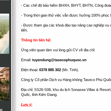
- Các chế độ bảo hiểm BHXH, BHYT, BHTN, Công đoàn đ
- Trong thời gian thử việc vẫn được hưởng 100% phúc l
- Được tham gia các khoá đào tạo nâng cao nghiệp vụ 
tiến.
Thông tin liên hệ:
Ứng viên quan tâm vui lòng gửi CV về địa chỉ:
Email:
tuyendung@tasecophuquoc.vn
Điện thoại:
0378 885 302
(Mr. Tính).
Công ty Cổ phần Dịch vụ Hàng không Taseco Phú Quố
Địa chỉ: SS26-S06, khu du lịch Sonasea Villas & Resor
Quốc, tỉnh Kiên Giang.
Lưu ý:
ng