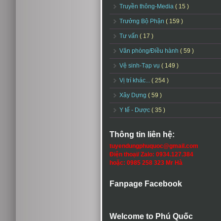
Truyền thông-Media
( 15 )
Trưởng Bộ Phận
( 159 )
Tư vấn
( 17 )
Văn phòng/Điều hành
( 59 )
Vệ sinh-Tạp vụ
( 149 )
Vị trí khác...
( 254 )
Xây Dựng
( 59 )
Y tế - Dược
( 35 )
Thông tin liên hệ:
tuyendungphuquoc@gmail.com
Điện thoại/ Zalo: 0934.127.384
hoặc: 0985 258 323 Mr Hà
Fanpage Facebook
Welcome to Phú Quốc