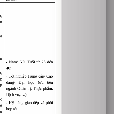
n,
ến
ủa
ến
- Nam/ Nữ. Tuổi từ 25 đến
40;
n,
- Tốt nghiệp Trung cấp/ Cao
ng
đẳng/ Đại học (ưu tiên
ọp
ngành Quản trị, Thực phẩm,
Dịch vụ,….).
́c
- Kỹ năng giao tiếp và phối
ng
hợp tốt.
êu