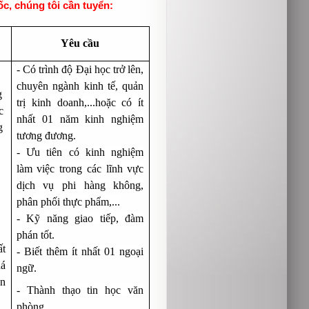
c, chúng tôi cần tuyển:
Yêu cầu
- Có trình độ Đại học trở lên,
chuyên ngành kinh tế, quản
g
trị kinh doanh,...hoặc có ít
c
nhất 01 năm kinh nghiệm
g
tương đương.
- Ưu tiên có kinh nghiệm
làm việc trong các lĩnh vực
dịch vụ phi hàng không,
phân phối thực phẩm,...
- Kỹ năng giao tiếp, đàm
phán tốt.
ất
- Biết thêm ít nhất 01 ngoại
uá
ngữ.
ản
- Thành thạo tin học văn
phòng.