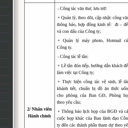
-
Công tác văn thư, lưu trữ:
+
Quản lý, theo dõi, cập nhật: công vă
thông báo, hợp đồng kinh tế: đi – đ
và con dấu của Công ty;
+
Quản lý máy photo, Hotmail c
Công ty.
-
Công tác lễ tân:
+
Lễ tân đón tiếp, hướng dẫn khách đ
làm việc tại Công ty;
+
Thực hiện công tác vệ sinh, lễ tâ
khánh tiết, chuẩn bị đồ ăn thức uố
cho phòng của Ban GĐ, Phòng h
theo yêu cầu;
2/ Nhân viên
+
Thông báo lịch họp của BGĐ và ca
Hành chính
cuộc họp khác của Ban lãnh đạo Cô
ty đến các thành phần tham dự theo y