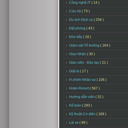
Công nghệ-IT
( 14 )
Cứu hộ
( 73 )
Du lịch-Dịch vụ
( 256 )
Đặt phòng
( 43 )
Đón tiếp
( 18 )
Giám sát-Tổ trưởng
( 164 )
Giao Nhận
( 30 )
Giáo viên - Đào tạo
( 21 )
Giặt là
( 17 )
H.chính-Nhân sự
( 106 )
Hotel-Resort
( 567 )
Hướng dẫn viên
( 32 )
Kế toán
( 293 )
Kỹ thuật-Cơ điện
( 189 )
Lái xe
( 99 )