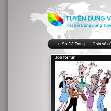
TUYỂN DỤNG V
Kết nối Cộng đồng Tuy
Sơ Đồ Trang
Chia sẻ c
Job for fun