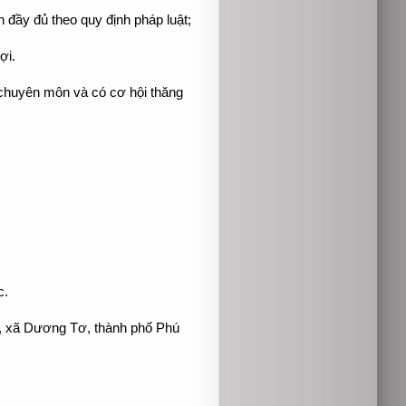
ầy đủ theo quy định pháp luật;
ợi.
chuyên môn và có cơ hội thăng
c.
t, xã Dương Tơ, thành phố Phú