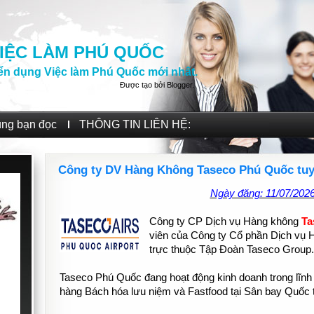
IỆC LÀM PHÚ QUỐC
ển dụng Việc làm Phú Quốc mới nhất.
Được tạo bởi
Blogger
.
ùng bạn đọc
THÔNG TIN LIÊN HỆ:
Công ty DV Hàng Không Taseco Phú Quốc tuy
Ngày đăng: 11/07/202
Công ty CP Dịch vụ Hàng không
Ta
viên của Công ty Cổ phần Dịch vụ 
trực thuộc Tập Đoàn Taseco Group
Taseco Phú Quốc đang hoạt động kinh doanh trong lĩnh
hàng Bách hóa lưu niệm và Fastfood tại Sân bay Quốc 