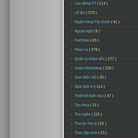
Lao động PT
( 214 )
Lễ tân
( 370 )
Ngân hàng-Tài chính
( 41 )
Ngoại ngữ
( 8 )
Part time
( 65 )
Phục vụ
( 379 )
Quản lý-Giám đốc
( 177 )
Sales-Marketing
( 320 )
Sơn-Mộc-XD
( 20 )
Spa-Giải trí
( 114 )
Thiết kế-Kiến trúc
( 47 )
Thu Mua
( 31 )
Thu ngân
( 115 )
Thư ký-Trợ lý
( 61 )
Thực tập sinh
( 15 )