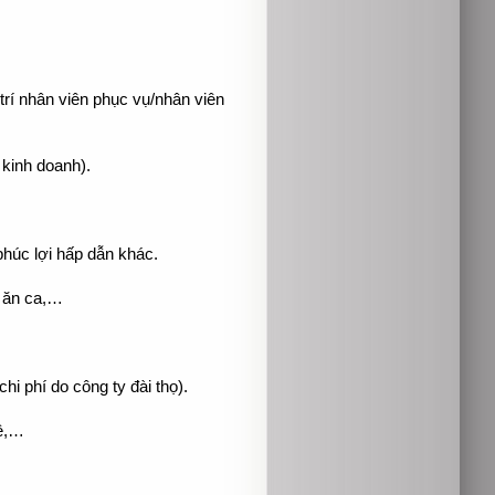
;
 trí nhân viên phục vụ/nhân viên
 kinh doanh).
.
phúc lợi hấp dẫn khác.
, ăn ca,…
hi phí do công ty đài thọ).
hệ,…