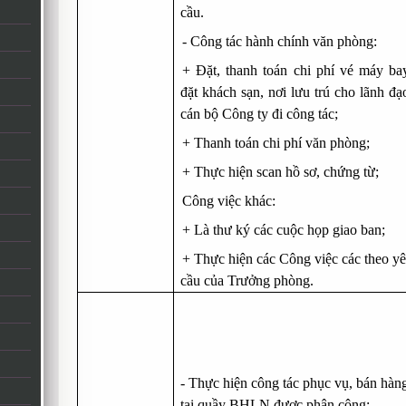
cầu.
-
Công tác hành chính văn phòng:
+
Đặt, thanh toán chi phí vé máy ba
đặt khách sạn, nơi lưu trú cho lãnh đạ
cán bộ Công ty đi công tác;
+
Thanh toán chi phí văn phòng;
+
Thực hiện scan hồ sơ, chứng từ;
Công việc khác:
+
Là thư ký các cuộc họp giao ban
;
+
Thực hiện các Công việc các theo y
cầu của Trưởng phòng.
- Thực hiện công tác phục vụ, bán hàn
tại quầy BHLN được phân công;