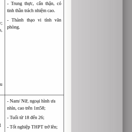
- Trung thực, cẩn thận, có
tinh thần trách nhiệm cao.
- Thành thạo vi tính văn
y;
phòng.
o,
êu
- Nam/ Nữ, ngoại hình ưa
nhìn, cao trên 1m58;
- Tuổi từ 18 đến 26;
g
- Tốt nghiệp THPT trở lên;