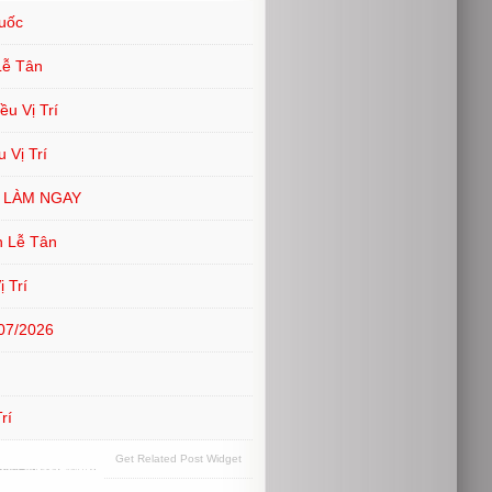
uốc
Lễ Tân
u Vị Trí
 Vị Trí
ĐI LÀM NGAY
n Lễ Tân
 Trí
07/2026
rí
Get Related Post Widget