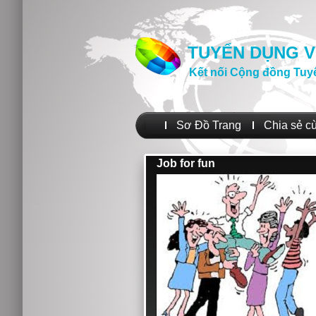
TUYỂN DỤNG V
Kết nối Cộng đồng Tuy
Sơ Đồ Trang
Chia sẻ c
Job for fun