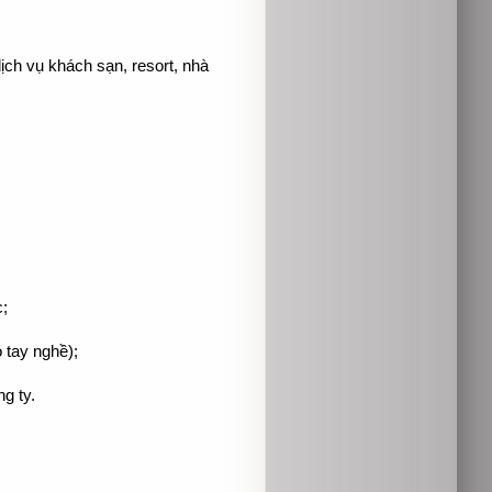
ịch vụ khách sạn, resort, nhà
;
 tay nghề);
g ty.
;