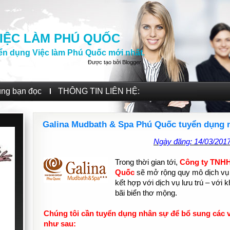
IỆC LÀM PHÚ QUỐC
ển dụng Việc làm Phú Quốc mới nhất.
Được tạo bởi
Blogger
.
ùng bạn đọc
THÔNG TIN LIÊN HỆ:
Galina Mudbath & Spa Phú Quốc tuyển dụng nh
Ngày đăng: 14/03/201
Trong thời gian tới,
Công ty TNHH
Quốc
sẽ mở rộng quy mô dịch vụ
kết hợp với dịch vụ lưu trú – vớ
bãi biển thơ mộng.
Chúng tôi cần tuyển dụng nhân sự để bổ sung các vị
như sau: