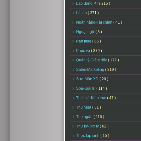
Lao động PT
( 215 )
Lễ tân
( 371 )
Ngân hàng-Tài chính
( 41 )
Ngoại ngữ
( 8 )
Part time
( 65 )
Phục vụ
( 379 )
Quản lý-Giám đốc
( 177 )
Sales-Marketing
( 319 )
Sơn-Mộc-XD
( 20 )
Spa-Giải trí
( 114 )
Thiết kế-Kiến trúc
( 47 )
Thu Mua
( 31 )
Thu ngân
( 116 )
Thư ký-Trợ lý
( 62 )
Thực tập sinh
( 15 )