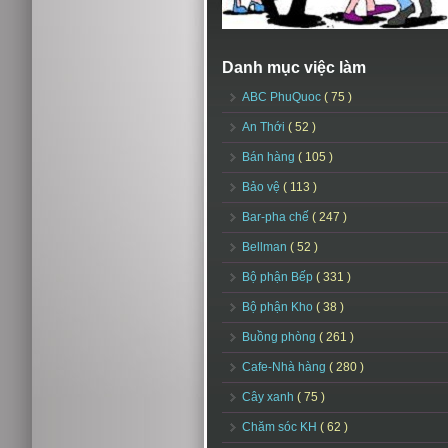
Danh mục việc làm
ABC PhuQuoc
( 75 )
An Thới
( 52 )
Bán hàng
( 105 )
Bảo vệ
( 113 )
Bar-pha chế
( 247 )
Bellman
( 52 )
Bộ phận Bếp
( 331 )
Bộ phận Kho
( 38 )
Buồng phòng
( 261 )
Cafe-Nhà hàng
( 280 )
Cây xanh
( 75 )
Chăm sóc KH
( 62 )