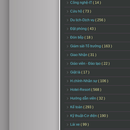
Công nghệ-IT
( 14 )
Cứu hộ
( 73 )
Du lịch-Dịch vụ
( 256 )
Đặt phòng
( 43 )
Đón tiếp
( 18 )
Giám sát-Tổ trưởng
( 163 )
Giao Nhận
( 31 )
Giáo viên - Đào tạo
( 22 )
Giặt là
( 17 )
H.chính-Nhân sự
( 106 )
Hotel-Resort
( 568 )
Hướng dẫn viên
( 32 )
Kế toán
( 293 )
Kỹ thuật-Cơ điện
( 190 )
Lái xe
( 99 )