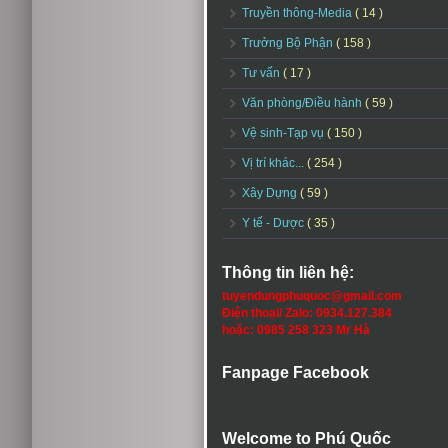
Truyền thông-Media
( 14 )
Trưởng Bộ Phận
( 158 )
Tư vấn
( 17 )
Văn phòng/Điều hành
( 59 )
Vệ sinh-Tạp vụ
( 150 )
Vị trí khác...
( 254 )
Xây Dựng
( 59 )
Y tế - Dược
( 35 )
Thông tin liên hệ:
tuyendungphuquoc@gmail.com
Điện thoại/ Zalo: 0934.127.384
hoặc: 0985 258 323 Mr Hà
Fanpage Facebook
Welcome to Phú Quốc