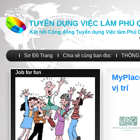
TUYỂN DỤNG VIỆC LÀM PHÚ
Kết nối Cộng đồng Tuyển dụng Việc làm Phú 
Sơ Đồ Trang
Chia sẻ cùng bạn đọc
THÔNG 
Job for fun
MyPlac
vị trí