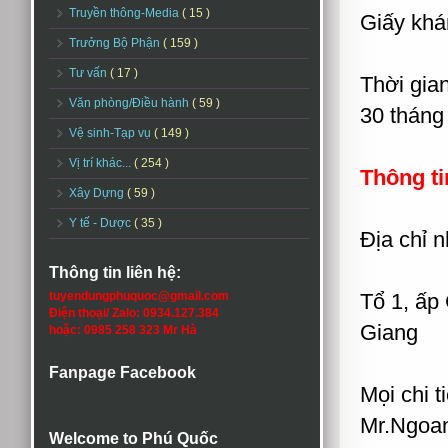
Truyền thông-Media
( 15 )
Giấy kh
Trưởng Bộ Phận
( 159 )
Tư vấn
( 17 )
Thời gia
Văn phòng/Điều hành
( 59 )
30 tháng
Vệ sinh-Tạp vụ
( 149 )
Vị trí khác...
( 254 )
Thông ti
Xây Dựng
( 59 )
Y tế - Dược
( 35 )
Địa chỉ 
Thông tin liên hệ:
tuyendungphuquoc@gmail.com
Tổ 1, ấp
Điện thoại/ Zalo: 0934.127.384
Giang
hoặc: 0985 258 323 Mr Hà
Fanpage Facebook
Mọi chi t
Mr.Ngoan
Welcome to Phú Quốc