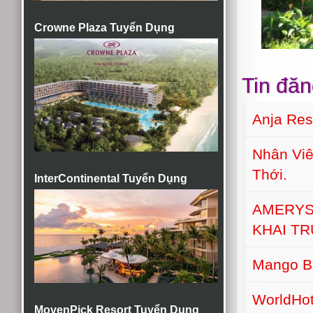
Crowne Plaza Tuyển Dụng
Tin đăn
Anja Re
Nhân Viê
Thới.
InterContinental Tuyển Dụng
AMERYS
KHAI T
Mango B
WorldHot
MovenPick Resort Tuyển Dụng