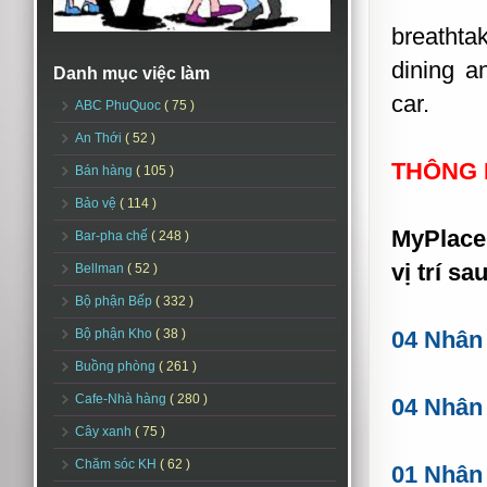
breathtak
dining a
Danh mục việc làm
car.
ABC PhuQuoc
( 75 )
An Thới
( 52 )
THÔNG 
Bán hàng
( 105 )
Bảo vệ
( 114 )
MyPlace
Bar-pha chế
( 248 )
vị trí sau
Bellman
( 52 )
Bộ phận Bếp
( 332 )
Bộ phận Kho
( 38 )
04 Nhân 
Buồng phòng
( 261 )
Cafe-Nhà hàng
( 280 )
04 Nhân
Cây xanh
( 75 )
Chăm sóc KH
( 62 )
01 Nhân 