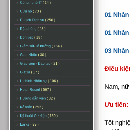
Công nghệ-IT
( 14 )
Cứu hộ
( 73 )
01 Nhân 
Du lịch-Dịch vụ
( 256 )
Đặt phòng
( 43 )
01 Nhân 
Đón tiếp
( 18 )
Giám sát-Tổ trưởng
( 164 )
03 Nhân v
Giao Nhận
( 30 )
Giáo viên - Đào tạo
( 21 )
Điều kiệ
Giặt là
( 17 )
H.chính-Nhân sự
( 106 )
Nam, nữ t
Hotel-Resort
( 567 )
Hướng dẫn viên
( 32 )
Ưu tiên:
Kế toán
( 293 )
Kỹ thuật-Cơ điện
( 189 )
Tốt nghi
Lái xe
( 99 )