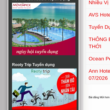
Nhiều Vị 
AVS Hot
Tuyển D
THÔNG 
THỚI
Ocean Pe
Rooty Trip Tuyển dụng
Ann Hot
07/2026
Bài đăng Mới hơn