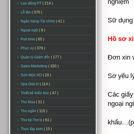
nghiệm
Lao động PT
( 214 )
Lễ tân
( 370 )
Sữ dụng 
Ngân hàng-Tài chính
( 41 )
Ngoại ngữ
( 8 )
Hồ sơ xi
Part time
( 65 )
Phục vụ
( 379 )
Đơn xin 
Quản lý-Giám đốc
( 177 )
Sales-Marketing
( 320 )
Sơ yếu lý
Sơn-Mộc-XD
( 20 )
Spa-Giải trí
( 114 )
Các giấy
Thiết kế-Kiến trúc
( 47 )
Thu Mua
( 31 )
ngoại n
Thu ngân
( 115 )
Thư ký-Trợ lý
( 61 )
khẩu…(ph
Thực tập sinh
( 15 )