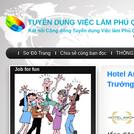
TUYỂN DỤNG VIỆC LÀM PHÚ
Kết nối Cộng đồng Tuyển dụng Việc làm Phú 
Sơ Đồ Trang
Chia sẻ cùng bạn đọc
THÔNG 
Job for fun
Hotel 
Trưởng