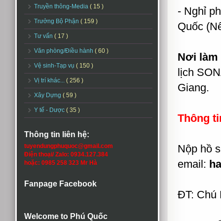
Truyền thông-Media
( 15 )
- Nghỉ p
Trưởng Bộ Phận
( 159 )
Quốc (Nế
Tư vấn
( 17 )
Văn phòng/Điều hành
( 60 )
Nơi làm 
Vệ sinh-Tạp vụ
( 150 )
lịch SON
Vị trí khác...
( 256 )
Giang.
Xây Dựng
( 59 )
Y tế - Dược
( 35 )
Thông ti
Thông tin liên hệ:
tuyendungphuquoc@gmail.com
Nộp hồ 
Điện thoại/ Zalo: 0934.127.384
email:
ha
hoặc: 0985 258 323 Mr Hà
Fanpage Facebook
ĐT: Chú 
Welcome to Phú Quốc