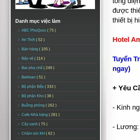
tổng diện
được thi
thiết bị h
Danh mục việc làm
ABC PhuQuoc
( 75 )
Hotel Am
An Thới
( 52 )
Bán hàng
( 105 )
Tuyển T
Bảo vệ
( 114 )
ngay)
Bar-pha chế
( 249 )
Bellman
( 51 )
+ Yêu C
Bộ phận Bếp
( 333 )
Bộ phận Kho
( 38 )
Buồng phòng
( 262 )
- Kinh ng
Cafe-Nhà hàng
( 281 )
Cây xanh
( 75 )
- Lương:
Chăm sóc KH
( 62 )