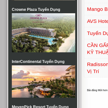
Mango B
Crowne Plaza Tuyển Dụng
AVS Hot
Tuyển D
CẦN GẤ
KỸ THU
InterContinental Tuyển Dụng
Radisson
Vị Trí
Bài đăng Mới hơn
MovenPick Resort Tuyển Dụng