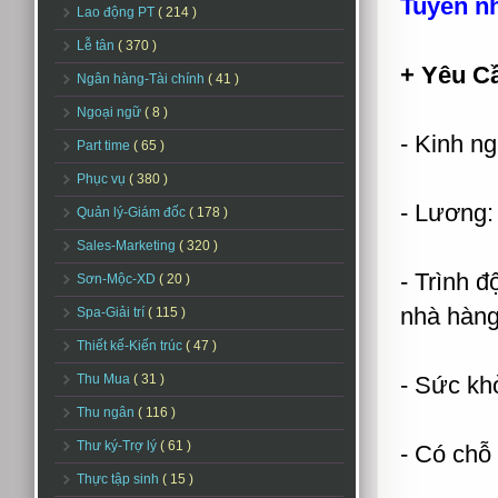
Tuyển n
Lao động PT
( 214 )
Lễ tân
( 370 )
+ Yêu C
Ngân hàng-Tài chính
( 41 )
Ngoại ngữ
( 8 )
- Kinh ng
Part time
( 65 )
Phục vụ
( 380 )
- Lương:
Quản lý-Giám đốc
( 178 )
Sales-Marketing
( 320 )
- Trình 
Sơn-Mộc-XD
( 20 )
nhà hàng
Spa-Giải trí
( 115 )
Thiết kế-Kiến trúc
( 47 )
Thu Mua
( 31 )
- Sức khỏ
Thu ngân
( 116 )
Thư ký-Trợ lý
( 61 )
- Có chỗ
Thực tập sinh
( 15 )