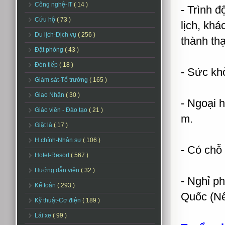
Công nghệ-IT
( 14 )
- Trình 
Cứu hộ
( 73 )
lịch, khá
Du lịch-Dịch vụ
( 256 )
thành thạ
Đặt phòng
( 43 )
Đón tiếp
( 18 )
- Sức khỏ
Giám sát-Tổ trưởng
( 165 )
Giao Nhận
( 30 )
- Ngoại 
Giáo viên - Đào tạo
( 21 )
m.
Giặt là
( 17 )
H.chính-Nhân sự
( 106 )
- Có chỗ
Hotel-Resort
( 567 )
Hướng dẫn viên
( 32 )
- Nghỉ p
Kế toán
( 293 )
Quốc (Nế
Kỹ thuật-Cơ điện
( 189 )
Lái xe
( 99 )