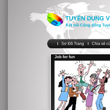
TUYỂN DỤNG V
Kết nối Cộng đồng Tuy
Sơ Đồ Trang
Chia sẻ c
Job for fun