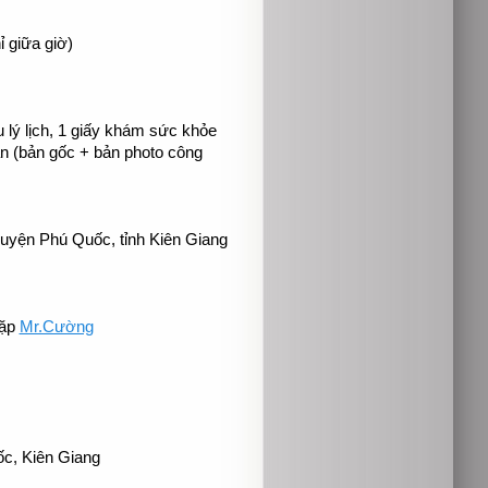
ỉ giữa giờ)
u lý lịch, 1 giấy khám sức khỏe
ân (bản gốc + bản photo công
uyện Phú Quốc, tỉnh Kiên Giang
gặp
Mr.Cường
c, Kiên Giang