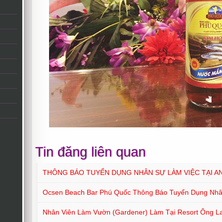
Tin đăng liên quan
THÔNG BÁO TUYỂN DỤNG NHÂN SỰ LÀM VIỆC TẠI A
Ocsen Beach Bar Phú Quốc Thông Báo Tuyển Dụng Nh
Nhân Viên Làm Vườn (Gardener) Làm Tại Resort Ông L