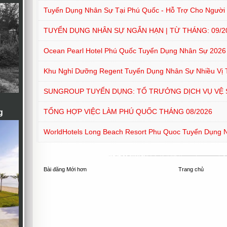
Tuyển Dụng Nhân Sự Tại Phú Quốc - Hỗ Trợ Cho Người Ở
TUYỂN DỤNG NHÂN SỰ NGẮN HẠN | TỪ THÁNG: 09/202
Ocean Pearl Hotel Phú Quốc Tuyển Dụng Nhân Sự 2026
Khu Nghỉ Dưỡng Regent Tuyển Dụng Nhân Sự Nhiều Vị T
SUNGROUP TUYỂN DỤNG: TỔ TRƯỞNG DỊCH VỤ VỆ 
TỔNG HỢP VIỆC LÀM PHÚ QUỐC THÁNG 08/2026
g
WorldHotels Long Beach Resort Phu Quoc Tuyển Dụng Nh
Bài đăng Mới hơn
Trang chủ