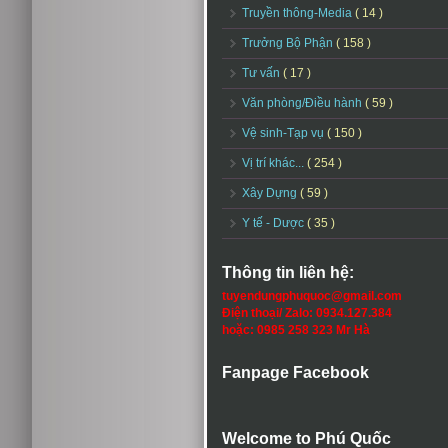
Truyền thông-Media
( 14 )
Trưởng Bộ Phận
( 158 )
Tư vấn
( 17 )
Văn phòng/Điều hành
( 59 )
Vệ sinh-Tạp vụ
( 150 )
Vị trí khác...
( 254 )
Xây Dựng
( 59 )
Y tế - Dược
( 35 )
Thông tin liên hệ:
tuyendungphuquoc@gmail.com
Điện thoại/ Zalo: 0934.127.384
hoặc: 0985 258 323 Mr Hà
Fanpage Facebook
Welcome to Phú Quốc