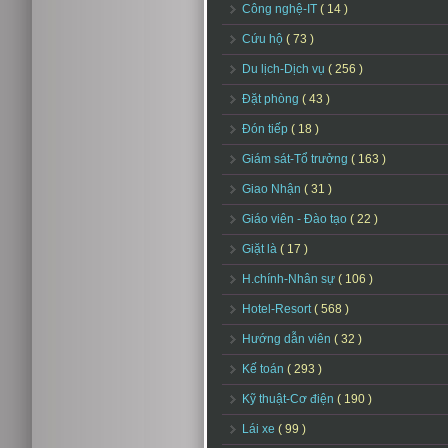
Công nghệ-IT
( 14 )
Cứu hộ
( 73 )
Du lịch-Dịch vụ
( 256 )
Đặt phòng
( 43 )
Đón tiếp
( 18 )
Giám sát-Tổ trưởng
( 163 )
Giao Nhận
( 31 )
Giáo viên - Đào tạo
( 22 )
Giặt là
( 17 )
H.chính-Nhân sự
( 106 )
Hotel-Resort
( 568 )
Hướng dẫn viên
( 32 )
Kế toán
( 293 )
Kỹ thuật-Cơ điện
( 190 )
Lái xe
( 99 )