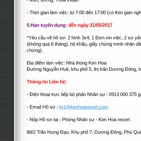
- Mức lương: Thỏa thuận
- Thời gian làm việc: từ 7:00 đến 17:00 (có thời gian ngh
5.Hạn tuyển dụng:
đến ngày 31/05/2017
*Yêu cầu về hồ sơ: 2 hình 3x4, 1 Đơn xin việc, 2 sơ yế
(không quá 6 tháng), hộ khẩu, giấy chứng minh nhân d
chứng).
Địa điểm làm việc: Nhà thùng Kim Hoa
Đường Nguyễn Huệ, khu phố 5, thị trấn Dương Đông, h
Thông tin Liên hệ:
- Điện thoại trực tiếp bộ phận Nhân sự : 0913 000 375 
- Email Hồ sơ :
hr1@kimhoaresort.com
- Nộp Hồ sơ tại : Phòng Nhân sự - Kim Hoa resort
88/2 Trần Hưng Đạo, Khu phố 7, Dương Đông, Phú Quố