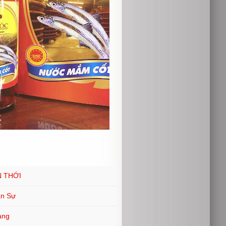
N THỚI
ân Sự
ang