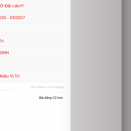
 Đất Liền!!!
6 - 03/2027
rí
SINH
iều Vị Trí
Get Related Post Widget
Bài đăng Cũ hơn