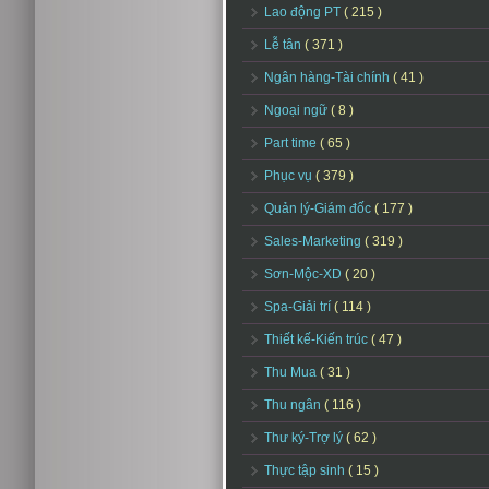
Lao động PT
( 215 )
Lễ tân
( 371 )
Ngân hàng-Tài chính
( 41 )
Ngoại ngữ
( 8 )
Part time
( 65 )
Phục vụ
( 379 )
Quản lý-Giám đốc
( 177 )
Sales-Marketing
( 319 )
Sơn-Mộc-XD
( 20 )
Spa-Giải trí
( 114 )
Thiết kế-Kiến trúc
( 47 )
Thu Mua
( 31 )
Thu ngân
( 116 )
Thư ký-Trợ lý
( 62 )
Thực tập sinh
( 15 )