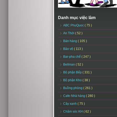
Danh mục việc làm
ABC PhuQuoc
( 75 )
An Thới
( 52 )
Bán hàng
( 105 )
Bảo vệ
( 113 )
Bar-pha chế
( 247 )
Bellman
( 52 )
Bộ phận Bếp
( 331 )
Bộ phận Kho
( 38 )
Buồng phòng
( 261 )
Cafe-Nhà hàng
( 280 )
Cây xanh
( 75 )
Chăm sóc KH
( 62 )