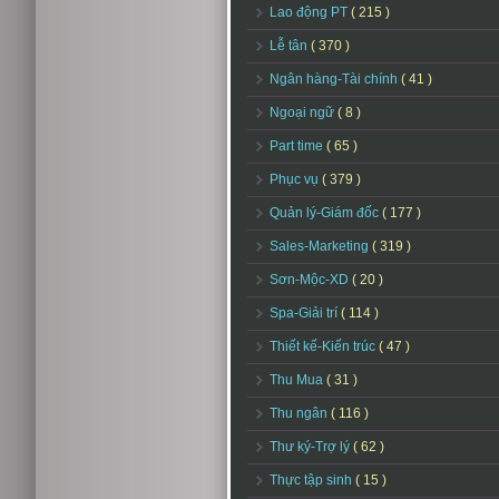
Lao động PT
( 215 )
Lễ tân
( 370 )
Ngân hàng-Tài chính
( 41 )
Ngoại ngữ
( 8 )
Part time
( 65 )
Phục vụ
( 379 )
Quản lý-Giám đốc
( 177 )
Sales-Marketing
( 319 )
Sơn-Mộc-XD
( 20 )
Spa-Giải trí
( 114 )
Thiết kế-Kiến trúc
( 47 )
Thu Mua
( 31 )
Thu ngân
( 116 )
Thư ký-Trợ lý
( 62 )
Thực tập sinh
( 15 )