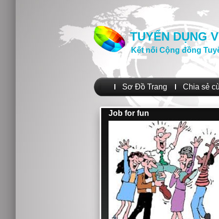
TUYỂN DỤNG V
Kết nối Cộng đồng Tuy
Sơ Đồ Trang
Chia sẻ c
Job for fun