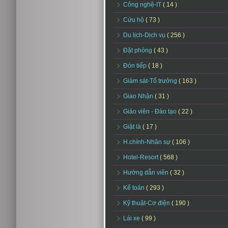
Công nghệ-IT
( 14 )
Cứu hộ
( 73 )
Du lịch-Dịch vụ
( 256 )
Đặt phòng
( 43 )
Đón tiếp
( 18 )
Giám sát-Tổ trưởng
( 163 )
Giao Nhận
( 31 )
Giáo viên - Đào tạo
( 22 )
Giặt là
( 17 )
H.chính-Nhân sự
( 106 )
Hotel-Resort
( 568 )
Hướng dẫn viên
( 32 )
Kế toán
( 293 )
Kỹ thuật-Cơ điện
( 190 )
Lái xe
( 99 )