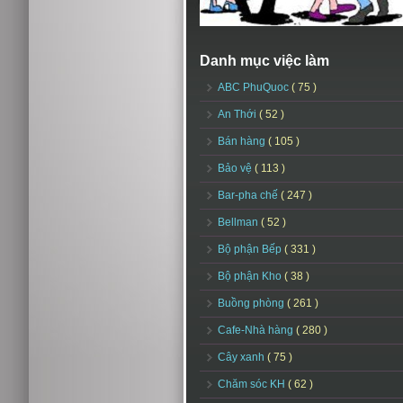
Danh mục việc làm
ABC PhuQuoc
( 75 )
An Thới
( 52 )
Bán hàng
( 105 )
Bảo vệ
( 113 )
Bar-pha chế
( 247 )
Bellman
( 52 )
Bộ phận Bếp
( 331 )
Bộ phận Kho
( 38 )
Buồng phòng
( 261 )
Cafe-Nhà hàng
( 280 )
Cây xanh
( 75 )
Chăm sóc KH
( 62 )