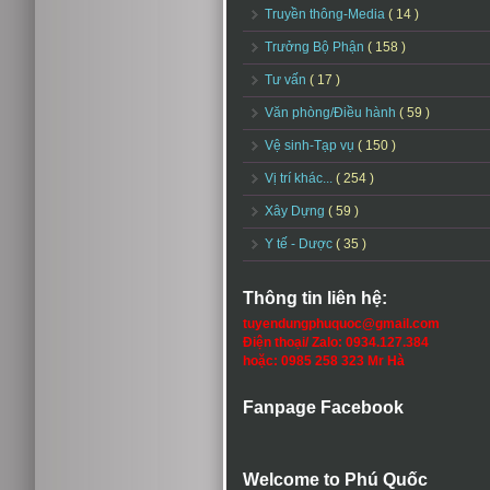
Truyền thông-Media
( 14 )
Trưởng Bộ Phận
( 158 )
Tư vấn
( 17 )
Văn phòng/Điều hành
( 59 )
Vệ sinh-Tạp vụ
( 150 )
Vị trí khác...
( 254 )
Xây Dựng
( 59 )
Y tế - Dược
( 35 )
Thông tin liên hệ:
tuyendungphuquoc@gmail.com
Điện thoại/ Zalo: 0934.127.384
hoặc: 0985 258 323 Mr Hà
Fanpage Facebook
Welcome to Phú Quốc