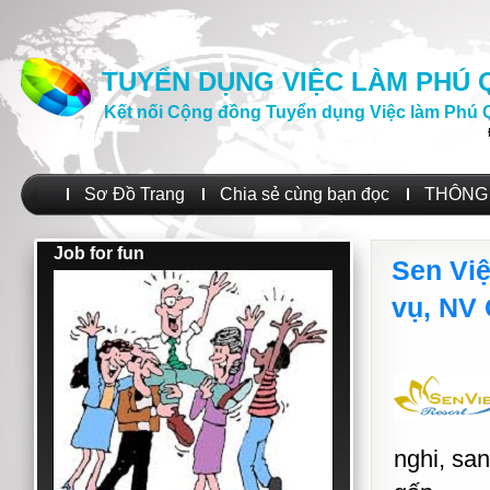
TUYỂN DỤNG VIỆC LÀM PHÚ
Kết nối Cộng đồng Tuyển dụng Việc làm Phú 
Sơ Đồ Trang
Chia sẻ cùng bạn đọc
THÔNG 
Job for fun
Sen Vi
vụ, NV
nghi, sa