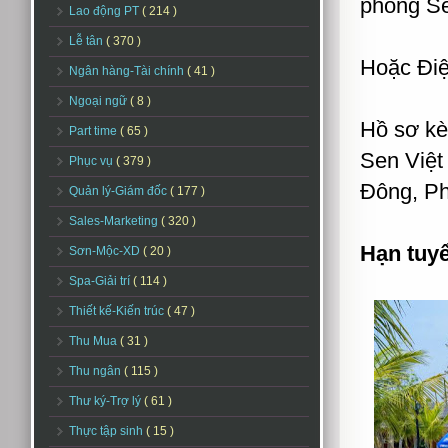
phòng Se
Lao động PT
( 214 )
Lễ tân
( 370 )
Hoặc Điệ
Ngân hàng-Tài chính
( 41 )
Ngoại ngữ
( 8 )
Hồ sơ kè
Part time
( 65 )
Sen Việt
Phục vụ
( 379 )
Đông, P
Quản lý-Giám đốc
( 177 )
Sales-Marketing
( 320 )
Hạn tuy
Sơn-Mộc-XD
( 20 )
Spa-Giải trí
( 114 )
Thiết kế-Kiến trúc
( 47 )
Thu Mua
( 31 )
Thu ngân
( 115 )
Thư ký-Trợ lý
( 61 )
Thực tập sinh
( 15 )