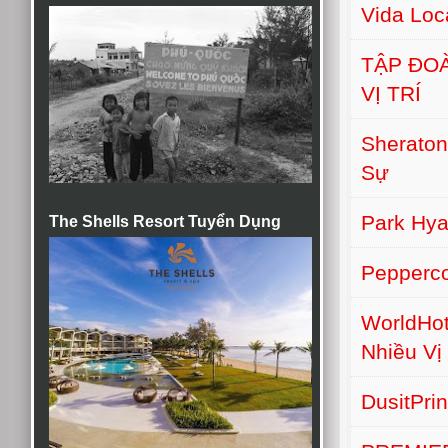
Vida Lo
TẬP ĐO
VỊ TRÍ
Sherato
Sự
Park Hy
The Shells Resort Tuyển Dụng
Pepperc
WorldHot
Nhiều Vị 
DusitPri