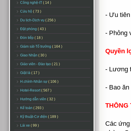
Công nghệ-IT
( 14 )
Cứu hộ
( 73 )
- Ưu tiên
Du lịch-Dịch vụ
( 256 )
Đặt phòng
( 43 )
- Phỏng v
Đón tiếp
( 18 )
Giám sát-Tổ trưởng
( 164 )
Quyền l
Giao Nhận
( 30 )
Giáo viên - Đào tạo
( 21 )
- Lương 
Giặt là
( 17 )
H.chính-Nhân sự
( 106 )
- Bao ăn 
Hotel-Resort
( 567 )
Hướng dẫn viên
( 32 )
THÔNG T
Kế toán
( 293 )
Kỹ thuật-Cơ điện
( 189 )
Các ứng v
Lái xe
( 99 )