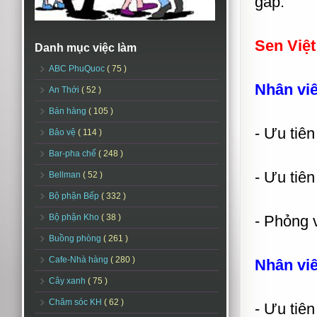
gấp.
Sen Việt
Danh mục việc làm
ABC PhuQuoc
( 75 )
Nhân vi
An Thới
( 52 )
Bán hàng
( 105 )
- Ưu tiên
Bảo vệ
( 114 )
Bar-pha chế
( 248 )
- Ưu tiên
Bellman
( 52 )
Bộ phận Bếp
( 332 )
Bộ phận Kho
( 38 )
- Phỏng v
Buồng phòng
( 261 )
Cafe-Nhà hàng
( 280 )
Nhân vi
Cây xanh
( 75 )
Chăm sóc KH
( 62 )
- Ưu tiê