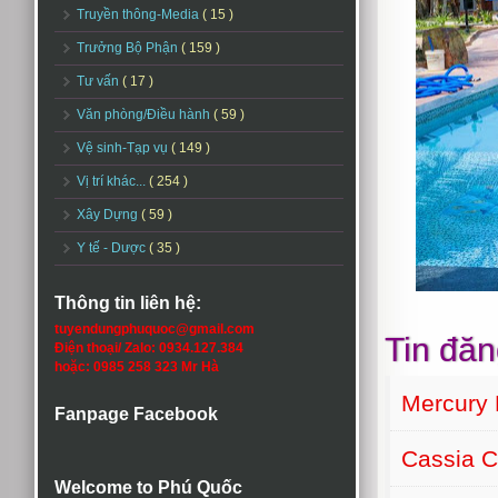
Truyền thông-Media
( 15 )
Trưởng Bộ Phận
( 159 )
Tư vấn
( 17 )
Văn phòng/Điều hành
( 59 )
Vệ sinh-Tạp vụ
( 149 )
Vị trí khác...
( 254 )
Xây Dựng
( 59 )
Y tế - Dược
( 35 )
Thông tin liên hệ:
tuyendungphuquoc@gmail.com
Tin đăn
Điện thoại/ Zalo: 0934.127.384
hoặc: 0985 258 323 Mr Hà
Mercury 
Fanpage Facebook
Cassia C
Welcome to Phú Quốc