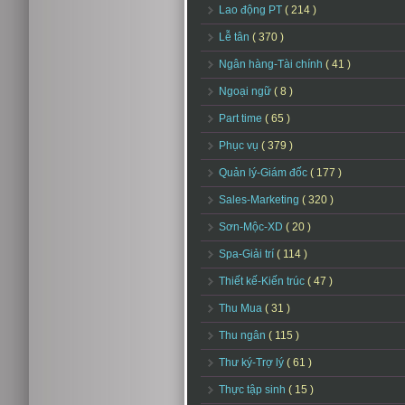
Lao động PT
( 214 )
Lễ tân
( 370 )
Ngân hàng-Tài chính
( 41 )
Ngoại ngữ
( 8 )
Part time
( 65 )
Phục vụ
( 379 )
Quản lý-Giám đốc
( 177 )
Sales-Marketing
( 320 )
Sơn-Mộc-XD
( 20 )
Spa-Giải trí
( 114 )
Thiết kế-Kiến trúc
( 47 )
Thu Mua
( 31 )
Thu ngân
( 115 )
Thư ký-Trợ lý
( 61 )
Thực tập sinh
( 15 )