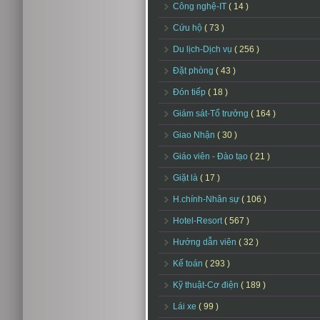
Công nghệ-IT
( 14 )
Cứu hộ
( 73 )
Du lịch-Dịch vụ
( 256 )
Đặt phòng
( 43 )
Đón tiếp
( 18 )
Giám sát-Tổ trưởng
( 164 )
Giao Nhận
( 30 )
Giáo viên - Đào tạo
( 21 )
Giặt là
( 17 )
H.chính-Nhân sự
( 106 )
Hotel-Resort
( 567 )
Hướng dẫn viên
( 32 )
Kế toán
( 293 )
Kỹ thuật-Cơ điện
( 189 )
Lái xe
( 99 )