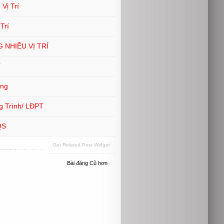
Vị Trí
Trí
 NHIỀU VỊ TRÍ
í
ông
g Trình/ LĐPT
QS
Get Related Post Widget
Bài đăng Cũ hơn