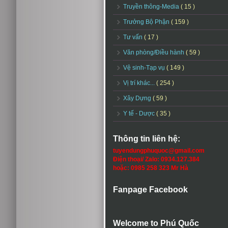
Truyền thông-Media
( 15 )
Trưởng Bộ Phận
( 159 )
Tư vấn
( 17 )
Văn phòng/Điều hành
( 59 )
Vệ sinh-Tạp vụ
( 149 )
Vị trí khác...
( 254 )
Xây Dựng
( 59 )
Y tế - Dược
( 35 )
Thông tin liên hệ:
tuyendungphuquoc@gmail.com
Điện thoại/ Zalo: 0934.127.384
hoặc: 0985 258 323 Mr Hà
Fanpage Facebook
Welcome to Phú Quốc