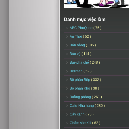
Danh mục việc làm
ABC PhuQuoc
( 75 )
An Thới
( 52 )
Bán hàng
( 105 )
Bảo vệ
( 114 )
Bar-pha chế
( 248 )
Bellman
( 52 )
Bộ phận Bếp
( 332 )
Bộ phận Kho
( 38 )
Buồng phòng
( 261 )
Cafe-Nhà hàng
( 280 )
Cây xanh
( 75 )
Chăm sóc KH
( 62 )