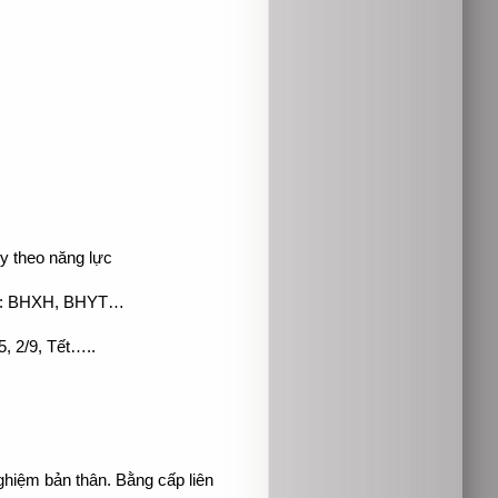
ùy theo năng lực
ớc: BHXH, BHYT…
, 2/9, Tết…..
ghiệm bản thân. Bằng cấp liên