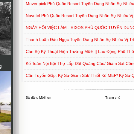
Movenpick Phú Quốc Resort Tuyển Dụng Nhân Sự Nhiều 
Novotel Phú Quốc Resort Tuyển Dụng Nhân Sự Nhiều Vị 
NGÀY HỘI VIỆC LÀM - RIXOS PHÚ QUỐC TUYỂN DỤNG
Thành Luân Đảo Ngọc Tuyển Dụng Nhân Sự Nhiều Vị Tr
Cán Bộ Kỹ Thuật Hiện Trường M&E || Lao Động Phổ Th
Kế Toán Nội Bộ/ Thợ Lắp Đặt Quảng Cáo/ Giám Sát Côn
g
Cần Tuyển Gấp: Kỹ Sư Giám Sát/ Thiết Kế MEP/ Kỹ Sư 
Bài đăng Mới hơn
Trang chủ