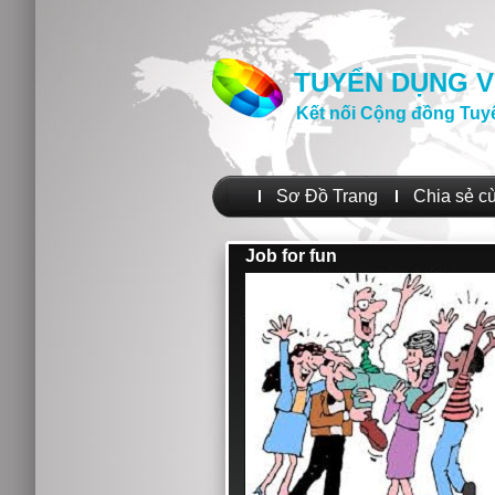
TUYỂN DỤNG V
Kết nối Cộng đồng Tuy
Sơ Đồ Trang
Chia sẻ c
Job for fun