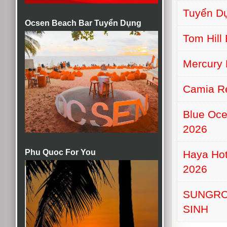
Tuyển D
Ocsen Beach Bar Tuyển Dụng
Tom Hill
Mercury 
Camia Re
Blue Oce
2026
Phu Quoc For You
Haya Hot
2026
SUNGRO
SINH