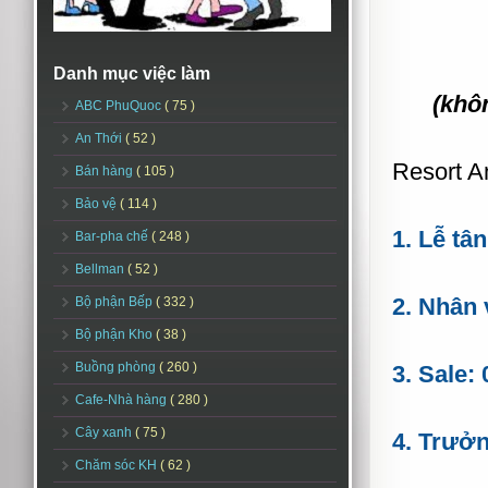
Danh mục việc làm
(khô
ABC PhuQuoc
( 75 )
An Thới
( 52 )
Resort 
Bán hàng
( 105 )
Bảo vệ
( 114 )
1. Lễ tâ
Bar-pha chế
( 248 )
Bellman
( 52 )
2. Nhân 
Bộ phận Bếp
( 332 )
Bộ phận Kho
( 38 )
Buồng phòng
( 260 )
3. Sale:
Cafe-Nhà hàng
( 280 )
Cây xanh
( 75 )
4. Trưở
Chăm sóc KH
( 62 )