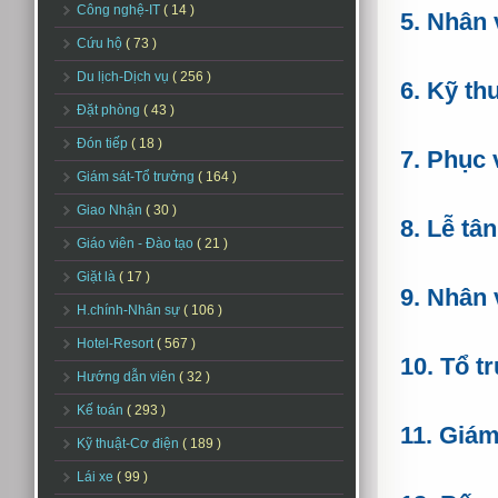
Công nghệ-IT
( 14 )
5. Nhân 
Cứu hộ
( 73 )
Du lịch-Dịch vụ
( 256 )
6. Kỹ th
Đặt phòng
( 43 )
Đón tiếp
( 18 )
7. Phục 
Giám sát-Tổ trưởng
( 164 )
Giao Nhận
( 30 )
8. Lễ tâ
Giáo viên - Đào tạo
( 21 )
Giặt là
( 17 )
9. Nhân 
H.chính-Nhân sự
( 106 )
Hotel-Resort
( 567 )
10. Tổ t
Hướng dẫn viên
( 32 )
Kế toán
( 293 )
11. Giám
Kỹ thuật-Cơ điện
( 189 )
Lái xe
( 99 )