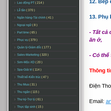
12. Bếp 
Lao động PT
( 214 )
Lễ tân
( 370 )
13. Phụ
Ngân hàng-Tài chính
( 41 )
Ngoại ngữ
( 8 )
- Tất cả
Part time
( 65 )
ăn ở,
Phục vụ
( 379 )
Quản lý-Giám đốc
( 177 )
- Có thể
Sales-Marketing
( 320 )
Sơn-Mộc-XD
( 20 )
Thông ti
Spa-Giải trí
( 114 )
Thiết kế-Kiến trúc
( 47 )
Thu Mua
( 31 )
Điện Tho
Thu ngân
( 115 )
Thư ký-Trợ lý
( 61 )
Email:
a
Thực tập sinh
( 15 )