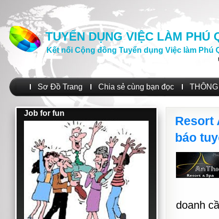
TUYỂN DỤNG VIỆC LÀM PHÚ
Kết nối Cộng đồng Tuyển dụng Việc làm Phú 
Sơ Đồ Trang
Chia sẻ cùng bạn đọc
THÔNG 
Job for fun
Resort
báo tu
doanh cầ