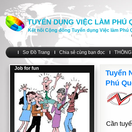
TUYỂN DỤNG VIỆC LÀM PHÚ
Kết nối Cộng đồng Tuyển dụng Việc làm Phú 
Sơ Đồ Trang
Chia sẻ cùng bạn đọc
THÔNG 
Job for fun
Tuyển N
Phú Qu
Cần tuy