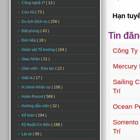
Công nghệ-IT
( 13 )
Cứu hộ
( 73 )
Hạn tuy
Du lịch-Dịch vụ
( 256 )
Đặt phòng
( 43 )
Tin đăn
Đón tiếp
( 18 )
Công Ty
Giám sát-Tổ trưởng
( 164 )
Giao Nhận
( 31 )
Mercury 
Giáo viên - Đào tạo
( 22 )
Giặt là
( 17 )
Sailing 
H.chính-Nhân sự
( 106 )
Trí
Hotel-Resort
( 568 )
Ocean Pe
Hướng dẫn viên
( 32 )
Kế toán
( 294 )
Sorrento
Kỹ thuật-Cơ điện
( 188 )
Trí
Lái xe
( 99 )