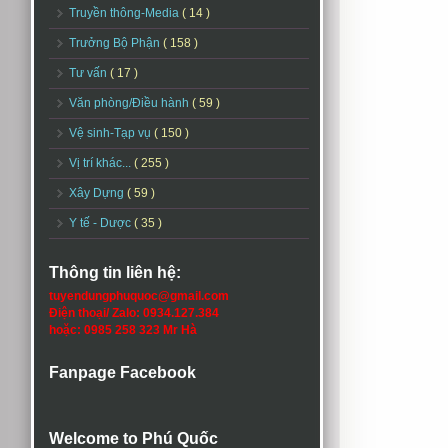
Truyền thông-Media
( 14 )
Trưởng Bộ Phận
( 158 )
Tư vấn
( 17 )
Văn phòng/Điều hành
( 59 )
Vệ sinh-Tạp vụ
( 150 )
Vị trí khác...
( 255 )
Xây Dựng
( 59 )
Y tế - Dược
( 35 )
Thông tin liên hệ:
tuyendungphuquoc@gmail.com
Điện thoại/ Zalo: 0934.127.384
hoặc: 0985 258 323 Mr Hà
Fanpage Facebook
Welcome to Phú Quốc