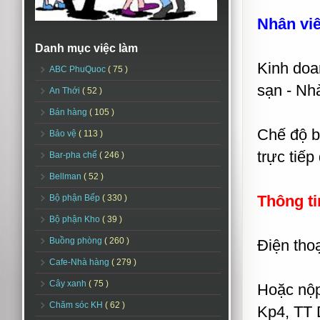
Nhân viê
Danh mục việc làm
Kinh doa
ABC PhuQuoc
( 75 )
sạn - Nh
An Thới
( 52 )
Bán hàng
( 105 )
Chế độ b
Bảo vệ
( 113 )
trực tiếp
Bar-pha chế
( 246 )
Bellman
( 52 )
Thông ti
Bộ phận Bếp
( 330 )
Bộ phận Kho
( 39 )
Buồng phòng
( 260 )
Điện tho
Cafe-Nhà hàng
( 279 )
Cây xanh
( 75 )
Hoặc nộp
Chăm sóc KH
( 62 )
Kp4, TT