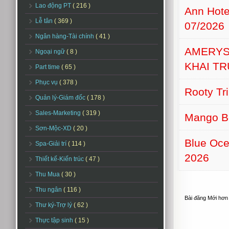
Lao động PT
( 216 )
Ann Hot
Lễ tân
( 369 )
07/2026
Ngân hàng-Tài chính
( 41 )
AMERYS
Ngoại ngữ
( 8 )
KHAI T
Part time
( 65 )
Phục vụ
( 378 )
Rooty Tr
Quản lý-Giám đốc
( 178 )
Sales-Marketing
( 319 )
Mango B
Sơn-Mộc-XD
( 20 )
Blue Oce
Spa-Giải trí
( 114 )
2026
Thiết kế-Kiến trúc
( 47 )
Thu Mua
( 30 )
Thu ngân
( 116 )
Bài đăng Mới hơn
Thư ký-Trợ lý
( 62 )
Thực tập sinh
( 15 )