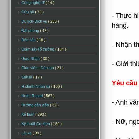
Công nghệ-IT
( 14 )
Cứu hộ
( 73 )
- Thực h
Du lịch-Dịch vụ
( 256 )
hàng.
Đặt phòng
( 43 )
Đón tiếp
( 18 )
- Nhận th
Giám sát-Tổ trưởng
( 164 )
Giao Nhận
( 30 )
- Giới th
Giáo viên - Đào tạo
( 21 )
Giặt là
( 17 )
Yêu cầu 
H.chính-Nhân sự
( 106 )
Hotel-Resort
( 567 )
- Anh văn
Hướng dẫn viên
( 32 )
Kế toán
( 293 )
- Nữ, ng
Kỹ thuật-Cơ điện
( 189 )
Lái xe
( 99 )