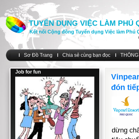
TUYỂN DỤNG VIỆC LÀM PHÚ
Kết nối Cộng đồng Tuyển dụng Việc làm Phú 
Sơ Đồ Trang
Chia sẻ cùng bạn đọc
THÔNG 
Job for fun
Vinpear
đón tiế
dừng châ