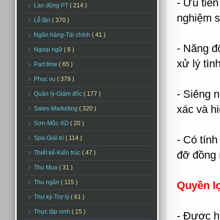
- Ưu tiê
Lao động PT
( 214 )
nghiệm s
Lễ tân
( 370 )
Ngân hàng-Tài chính
( 41 )
- Năng độ
Ngoại ngữ
( 8 )
xử lý tìn
Part time
( 65 )
Phục vụ
( 379 )
- Siêng n
Quản lý-Giám đốc
( 177 )
xác và h
Sales-Marketing
( 320 )
Sơn-Mộc-XD
( 20 )
- Có tính
Spa-Giải trí
( 114 )
đỡ đồng 
Thiết kế-Kiến trúc
( 47 )
Thu Mua
( 31 )
Thu ngân
( 115 )
Quyền l
Thư ký-Trợ lý
( 61 )
Thực tập sinh
( 15 )
- Được h