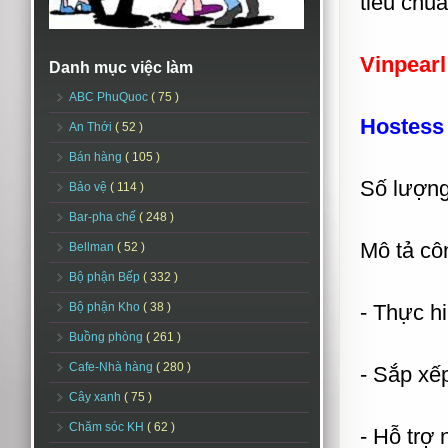
tiêu chu
Vinpearl
Danh mục việc làm
ABC PhuQuoc
( 75 )
Hostess 
An Thới
( 52 )
Bán hàng
( 105 )
Số lượng
Bảo vệ
( 114 )
Bar-pha chế
( 248 )
Mô tả cô
Bellman
( 52 )
Bộ phận Bếp
( 332 )
Bộ phận Kho
( 38 )
- Thực h
Buồng phòng
( 261 )
Cafe-Nhà hàng
( 280 )
- Sắp xế
Cây xanh
( 75 )
Chăm sóc KH
( 62 )
- Hỗ trợ 