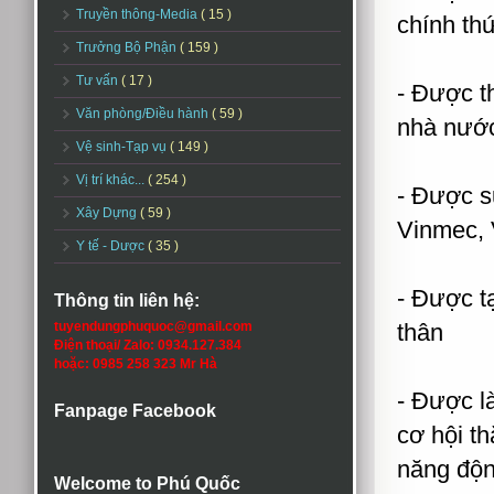
Truyền thông-Media
( 15 )
chính thứ
Trưởng Bộ Phận
( 159 )
Tư vấn
( 17 )
- Được t
Văn phòng/Điều hành
( 59 )
nhà nướ
Vệ sinh-Tạp vụ
( 149 )
Vị trí khác...
( 254 )
- Được s
Xây Dựng
( 59 )
Vinmec, V
Y tế - Dược
( 35 )
- Được tạ
Thông tin liên hệ:
tuyendungphuquoc@gmail.com
thân
Điện thoại/ Zalo: 0934.127.384
hoặc: 0985 258 323 Mr Hà
- Được là
Fanpage Facebook
cơ hội th
năng độn
Welcome to Phú Quốc