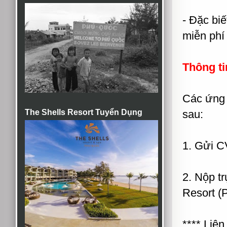
- Đặc bi
miễn phí 
Thông ti
Các ứng 
The Shells Resort Tuyển Dụng
sau:
1. Gửi C
2. Nộp t
Resort (
**** Liê