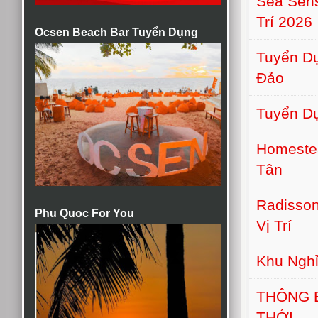
Sea Sens
Trí 2026
Ocsen Beach Bar Tuyển Dụng
Tuyển Dụ
Đảo
Tuyển D
Homeste
Tân
Radisson
Phu Quoc For You
Vị Trí
Khu Nghỉ
THÔNG 
THỚI