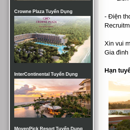
Crowne Plaza Tuyển Dụng
- Điện th
Recruitme
Xin vui 
Gia đình 
Hạn tuy
InterContinental Tuyển Dụng
MovenPick Resort Tuyển Dụng