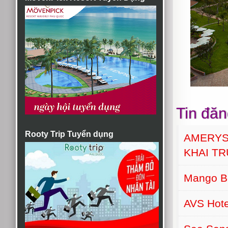
Tin đăn
Rooty Trip Tuyển dụng
AMERYS
KHAI T
Mango B
AVS Hot