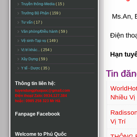
Truyền thông-Media
( 15 )
Trưởng Bộ Phận
( 159 )
Ms.An, 
Tư vấn
( 17 )
Văn phòng/Điều hành
( 59 )
Điện tho
Vệ sinh-Tạp vụ
( 149 )
Vị trí khác...
( 254 )
Hạn tuy
Xây Dựng
( 59 )
Y tế - Dược
( 35 )
Tin đăn
Thông tin liên hệ:
WorldHot
tuyendungphuquoc@gmail.com
Nhiều Vị 
Điện thoại/ Zalo: 0934.127.384
hoặc: 0985 258 323 Mr Hà
Radisson
Fanpage Facebook
Vị Trí
Welcome to Phú Quốc
THÔNG 