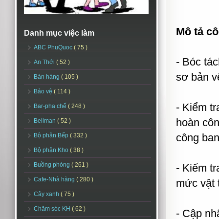
Mô tả cô
Danh mục việc làm
ABC PhuQuoc
( 75 )
- Bóc tác
An Thới
( 52 )
sơ bản vẽ
Bán hàng
( 105 )
Bảo vệ
( 114 )
- Kiểm tr
Bar-pha chế
( 248 )
hoàn công
Bellman
( 52 )
công ban
Bộ phận Bếp
( 332 )
Bộ phận Kho
( 38 )
Buồng phòng
( 261 )
- Kiểm tr
Cafe-Nhà hàng
( 280 )
mức vật 
Cây xanh
( 75 )
Chăm sóc KH
( 62 )
- Cập nh