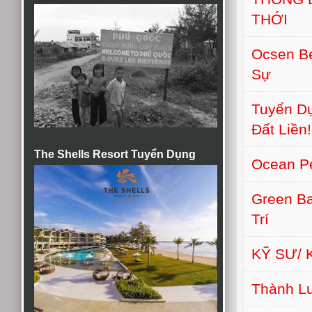
THỚI
Ocsen B
Sự
Tuyển Dụ
Đất Liền!
The Shells Resort Tuyển Dụng
Ocean Pe
Green Ba
Trí
KỸ SƯ/ 
Thành Lu