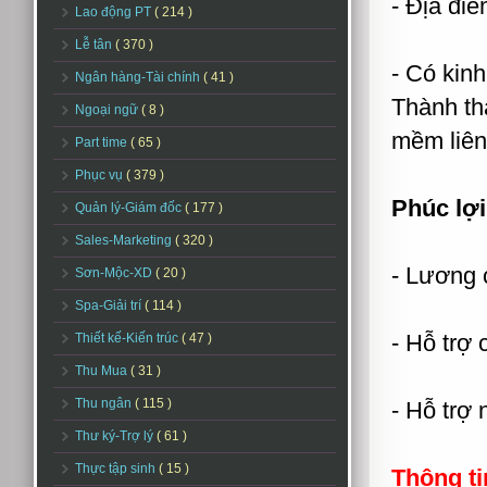
- Địa đi
Lao động PT
( 214 )
Lễ tân
( 370 )
- Có kin
Ngân hàng-Tài chính
( 41 )
Thành th
Ngoại ngữ
( 8 )
mềm liên
Part time
( 65 )
Phục vụ
( 379 )
Phúc lợi
Quản lý-Giám đốc
( 177 )
Sales-Marketing
( 320 )
- Lương 
Sơn-Mộc-XD
( 20 )
Spa-Giải trí
( 114 )
- Hỗ trợ 
Thiết kế-Kiến trúc
( 47 )
Thu Mua
( 31 )
Thu ngân
( 115 )
- Hỗ trợ
Thư ký-Trợ lý
( 61 )
Thực tập sinh
( 15 )
Thông ti