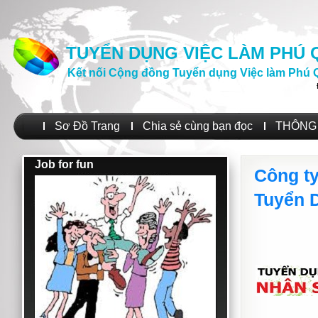
TUYỂN DỤNG VIỆC LÀM PHÚ
Kết nối Cộng đồng Tuyển dụng Việc làm Phú 
Sơ Đồ Trang
Chia sẻ cùng bạn đọc
THÔNG 
Job for fun
Công ty
Tuyển 