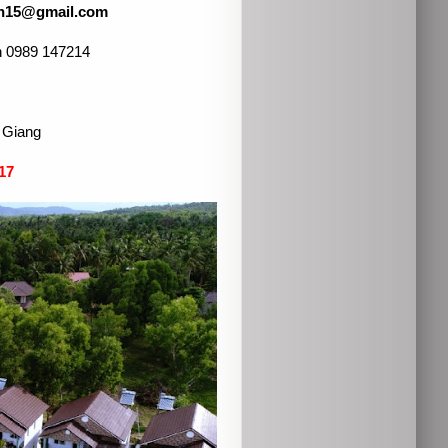
n15@gmail.com
ân 0989 147214
n Giang
17