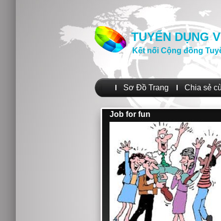
TUYỂN DỤNG V
Kết nối Cộng đồng Tuy
Sơ Đồ Trang
Chia sẻ c
Job for fun