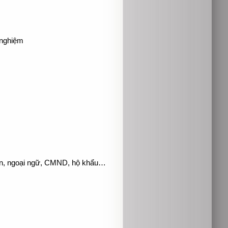
 nghiệm
môn, ngoại ngữ, CMND, hộ khẩu…