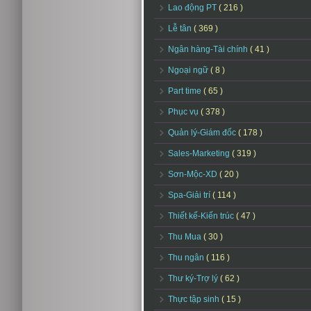
Lao động PT
( 216 )
Lễ tân
( 369 )
Ngân hàng-Tài chính
( 41 )
Ngoại ngữ
( 8 )
Part time
( 65 )
Phục vụ
( 378 )
Quản lý-Giám đốc
( 178 )
Sales-Marketing
( 319 )
Sơn-Mộc-XD
( 20 )
Spa-Giải trí
( 114 )
Thiết kế-Kiến trúc
( 47 )
Thu Mua
( 30 )
Thu ngân
( 116 )
Thư ký-Trợ lý
( 62 )
Thực tập sinh
( 15 )