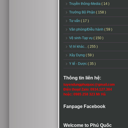
Truyền thông-Media
( 14 )
Trưởng Bộ Phận
( 158 )
Tư vấn
( 17 )
Văn phòng/Điều hành
( 59 )
Vệ sinh-Tạp vụ
( 150 )
Vị trí khác...
( 255 )
Xây Dựng
( 59 )
Y tế - Dược
( 35 )
Thông tin liên hệ:
tuyendungphuquoc@gmail.com
Điện thoại/ Zalo: 0934.127.384
hoặc: 0985 258 323 Mr Hà
Fanpage Facebook
Welcome to Phú Quốc