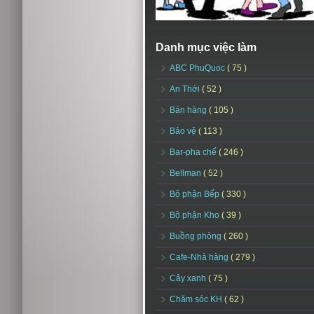
Danh mục việc làm
ABC PhuQuoc
( 75 )
An Thới
( 52 )
Bán hàng
( 105 )
Bảo vệ
( 113 )
Bar-pha chế
( 246 )
Bellman
( 52 )
Bộ phận Bếp
( 330 )
Bộ phận Kho
( 39 )
Buồng phòng
( 260 )
Cafe-Nhà hàng
( 279 )
Cây xanh
( 75 )
Chăm sóc KH
( 62 )