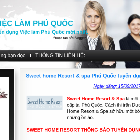
IỆC LÀM PHÚ QUỐC
ển dụng Việc làm Phú Quốc mới nhất.
Được tạo bởi
Blogger
.
ùng bạn đọc
THÔNG TIN LIÊN HỆ:
Sweet home Resort & spa Phú Quốc tuyển dụng
Ngày đăng: 15/09/201
Sweet Home Resort & Spa
là một
cấp tại Phú Quốc. Cách thị trấn Dư
Home Resort & Spa sở hữu một bờ b
những ồn ào.
SWEET HOME RESORT THÔNG BÁO TUYỂN DỤN