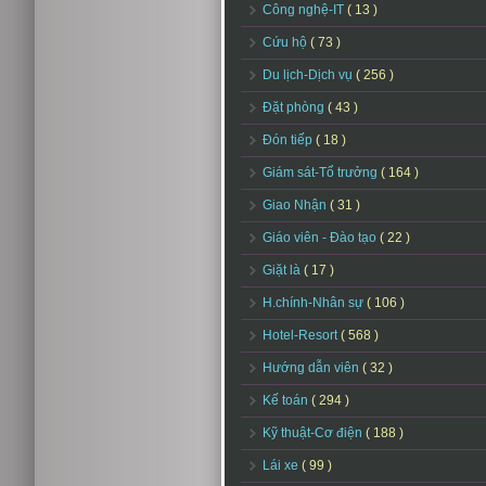
Công nghệ-IT
( 13 )
Cứu hộ
( 73 )
Du lịch-Dịch vụ
( 256 )
Đặt phòng
( 43 )
Đón tiếp
( 18 )
Giám sát-Tổ trưởng
( 164 )
Giao Nhận
( 31 )
Giáo viên - Đào tạo
( 22 )
Giặt là
( 17 )
H.chính-Nhân sự
( 106 )
Hotel-Resort
( 568 )
Hướng dẫn viên
( 32 )
Kế toán
( 294 )
Kỹ thuật-Cơ điện
( 188 )
Lái xe
( 99 )