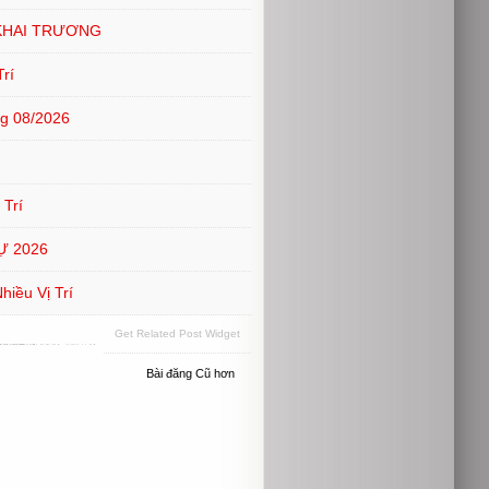
KHAI TRƯƠNG
rí
g 08/2026
 Trí
Ự 2026
iều Vị Trí
Get Related Post Widget
Bài đăng Cũ hơn