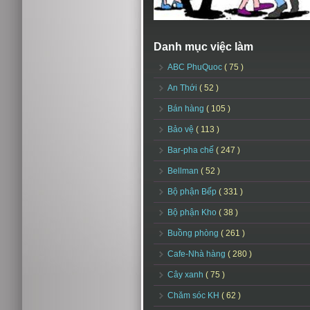
Danh mục việc làm
ABC PhuQuoc
( 75 )
An Thới
( 52 )
Bán hàng
( 105 )
Bảo vệ
( 113 )
Bar-pha chế
( 247 )
Bellman
( 52 )
Bộ phận Bếp
( 331 )
Bộ phận Kho
( 38 )
Buồng phòng
( 261 )
Cafe-Nhà hàng
( 280 )
Cây xanh
( 75 )
Chăm sóc KH
( 62 )