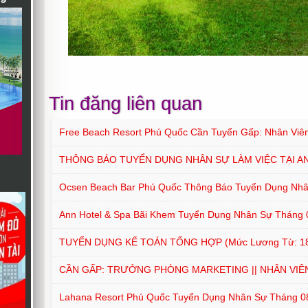
Tin đăng liên quan
Free Beach Resort Phú Quốc Cần Tuyển Gấp: Nhân Viê
THÔNG BÁO TUYỂN DỤNG NHÂN SỰ LÀM VIỆC TẠI A
Ocsen Beach Bar Phú Quốc Thông Báo Tuyển Dụng Nh
Ann Hotel & Spa Bãi Khem Tuyển Dụng Nhân Sự Tháng 
TUYỂN DỤNG KẾ TOÁN TỔNG HỢP (mức Lương Từ: 18
CẦN GẤP: TRƯỞNG PHÒNG MARKETING || NHÂN VIÊ
Lahana Resort Phú Quốc Tuyển Dụng Nhân Sự Tháng 0