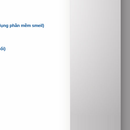
 dụng phần mềm smeil)
ổi)