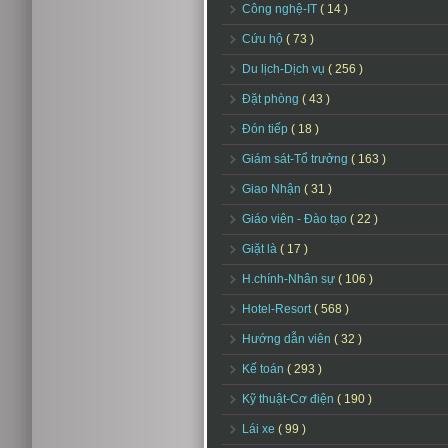
Công nghệ-IT
( 14 )
Cứu hộ
( 73 )
Du lịch-Dịch vụ
( 256 )
Đặt phòng
( 43 )
Đón tiếp
( 18 )
Giám sát-Tổ trưởng
( 163 )
Giao Nhận
( 31 )
Giáo viên - Đào tạo
( 22 )
Giặt là
( 17 )
H.chính-Nhân sự
( 106 )
Hotel-Resort
( 568 )
Hướng dẫn viên
( 32 )
Kế toán
( 293 )
Kỹ thuật-Cơ điện
( 190 )
Lái xe
( 99 )