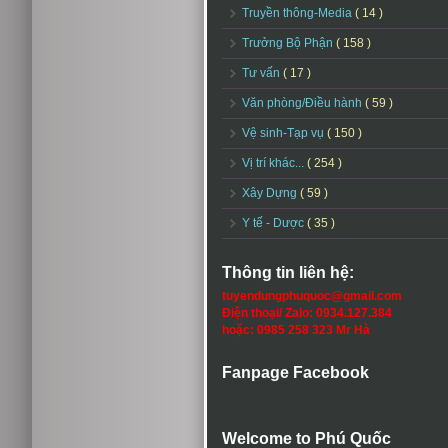
Truyền thông-Media
( 14 )
Trưởng Bộ Phận
( 158 )
Tư vấn
( 17 )
Văn phòng/Điều hành
( 59 )
Vệ sinh-Tạp vụ
( 150 )
Vị trí khác...
( 254 )
Xây Dựng
( 59 )
Y tế - Dược
( 35 )
Thông tin liên hệ:
tuyendungphuquoc@gmail.com
Điện thoại/ Zalo: 0934.127.384
hoặc: 0985 258 323 Mr Hà
Fanpage Facebook
Welcome to Phú Quốc