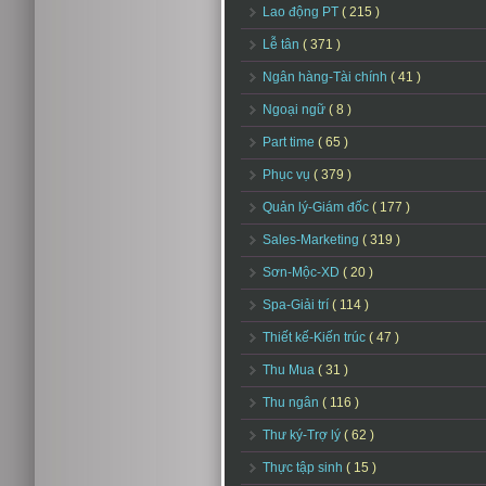
Lao động PT
( 215 )
Lễ tân
( 371 )
Ngân hàng-Tài chính
( 41 )
Ngoại ngữ
( 8 )
Part time
( 65 )
Phục vụ
( 379 )
Quản lý-Giám đốc
( 177 )
Sales-Marketing
( 319 )
Sơn-Mộc-XD
( 20 )
Spa-Giải trí
( 114 )
Thiết kế-Kiến trúc
( 47 )
Thu Mua
( 31 )
Thu ngân
( 116 )
Thư ký-Trợ lý
( 62 )
Thực tập sinh
( 15 )