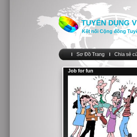
TUYỂN DỤNG V
Kết nối Cộng đồng Tuy
Sơ Đồ Trang
Chia sẻ c
Job for fun