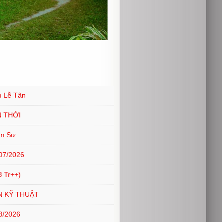
n Lễ Tân
N THỚI
ân Sự
07/2026
 Tr++)
N KỸ THUẬT
8/2026