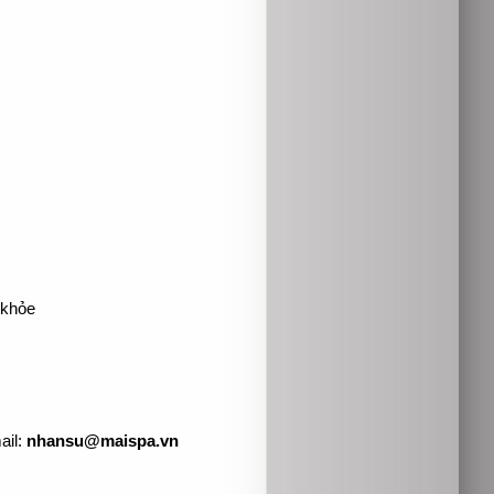
 khỏe
ail:
nhansu@maispa.vn