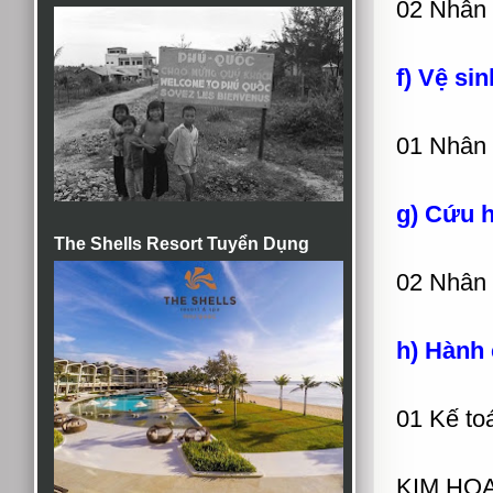
02 Nhân
f) Vệ si
01 Nhân 
g) Cứu h
The Shells Resort Tuyển Dụng
02 Nhân 
h) Hành 
01 Kế to
KIM HOA 