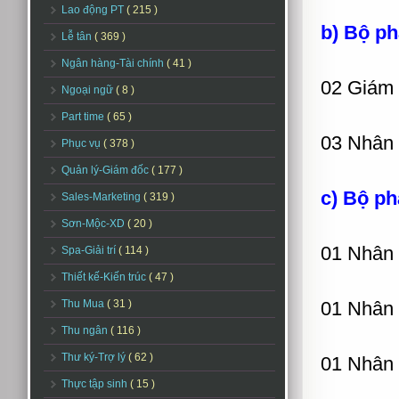
Lao động PT
( 215 )
b) Bộ p
Lễ tân
( 369 )
Ngân hàng-Tài chính
( 41 )
02 Giám
Ngoại ngữ
( 8 )
Part time
( 65 )
03 Nhân
Phục vụ
( 378 )
Quản lý-Giám đốc
( 177 )
c) Bộ ph
Sales-Marketing
( 319 )
Sơn-Mộc-XD
( 20 )
01 Nhân 
Spa-Giải trí
( 114 )
Thiết kế-Kiến trúc
( 47 )
Thu Mua
( 31 )
01 Nhân 
Thu ngân
( 116 )
Thư ký-Trợ lý
( 62 )
01 Nhân 
Thực tập sinh
( 15 )