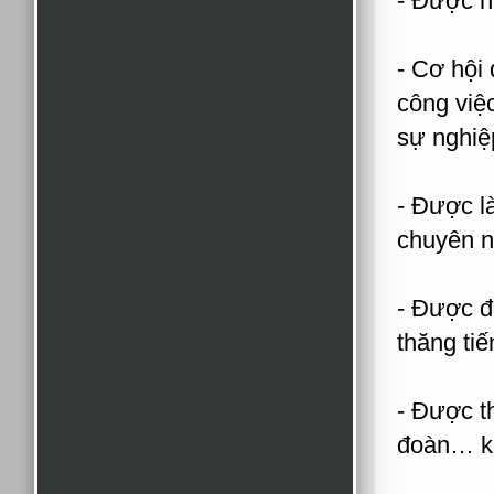
- Được h
- Cơ hội
công việc
sự nghiệ
- Được l
chuyên n
- Được đ
thăng tiế
- Được t
đoàn… kh