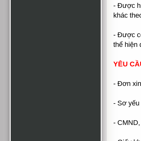
- Được h
khác the
- Được c
thể hiện
YÊU CẦ
- Đơn xin
- Sơ yếu
- CMND, 