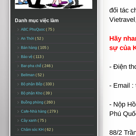
đối tác c
Vietrave
Danh mục việc làm
ABC PhuQuoc
( 75 )
Hãy nha
An Thới
( 52 )
sự của 
Bán hàng
( 105 )
Bảo vệ
( 113 )
- Điện t
Bar-pha chế
( 246 )
Bellman
( 52 )
- Email :
Bộ phận Bếp
( 330 )
Bộ phận Kho
( 39 )
Buồng phòng
( 260 )
- Nộp Hồ 
Cafe-Nhà hàng
( 279 )
Phú Quố
Cây xanh
( 75 )
Chăm sóc KH
( 62 )
88/2 Trầ