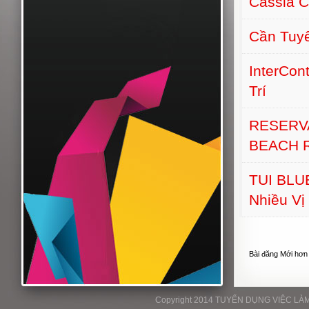
Cassia C
Cần Tuyể
InterCon
Trí
RESERV
BEACH 
TUI BLUE
Nhiều Vị 
Bài đăng Mới hơn
Copyright 2014 TUYỂN DỤNG VIỆC LÀM P