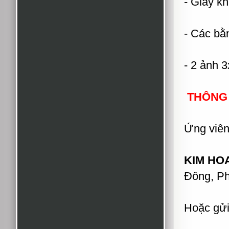
- Giấy k
- Các bă
- 2 ảnh 
THÔNG T
Ứng viên 
KIM HOA
Đông, Ph
Hoặc gửi