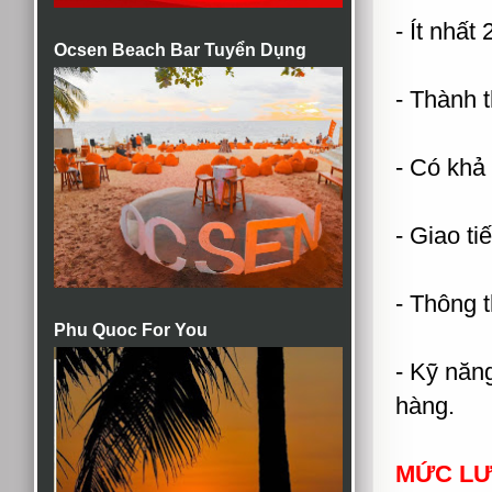
- Ít nhất
Ocsen Beach Bar Tuyển Dụng
- Thành t
- Có khả
- Giao ti
- Thông t
Phu Quoc For You
- Kỹ năn
hàng.
MỨC LƯ