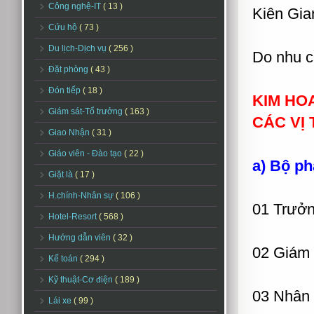
Công nghệ-IT
( 13 )
Kiên Gia
Cứu hộ
( 73 )
Du lịch-Dịch vụ
( 256 )
Do nhu c
Đặt phòng
( 43 )
Đón tiếp
( 18 )
KIM HO
Giám sát-Tổ trưởng
( 163 )
CÁC VỊ 
Giao Nhận
( 31 )
Giáo viên - Đào tạo
( 22 )
a) Bộ p
Giặt là
( 17 )
H.chính-Nhân sự
( 106 )
01 Trưở
Hotel-Resort
( 568 )
Hướng dẫn viên
( 32 )
02 Giám 
Kế toán
( 294 )
Kỹ thuật-Cơ điện
( 189 )
03 Nhân
Lái xe
( 99 )