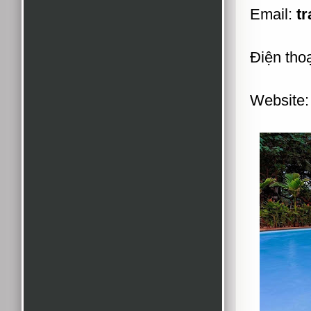
Email:
t
Điện tho
Website