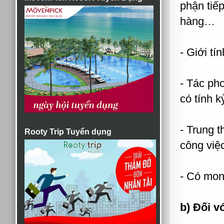
phận tiế
hàng…
- Giới tí
- Tác ph
có tính k
- Trung t
Rooty Trip Tuyển dụng
công việ
- Có mon
b) Đối v