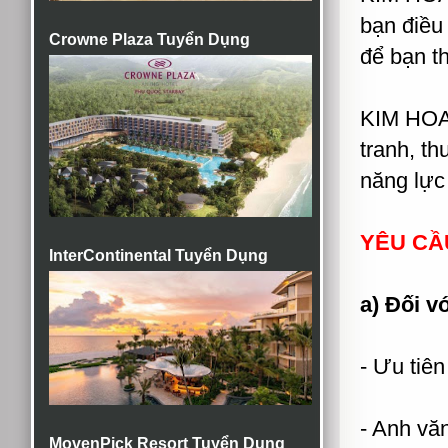
bạn điều
Crowne Plaza Tuyển Dụng
để bạn 
KIM HOA 
tranh, th
năng lực 
YÊU CẦ
InterContinental Tuyển Dụng
a) Đối v
- Ưu tiên
- Anh văn
MovenPick Resort Tuyển Dụng