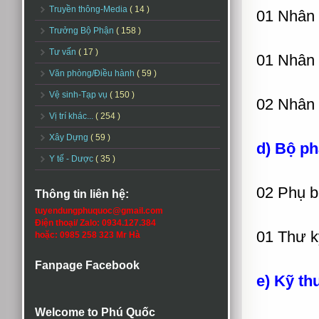
Truyền thông-Media
( 14 )
01 Nhân 
Trưởng Bộ Phận
( 158 )
Tư vấn
( 17 )
01 Nhân 
Văn phòng/Điều hành
( 59 )
Vệ sinh-Tạp vụ
( 150 )
02 Nhân 
Vị trí khác...
( 254 )
Xây Dựng
( 59 )
d) Bộ p
Y tế - Dược
( 35 )
02 Phụ 
Thông tin liên hệ:
tuyendungphuquoc@gmail.com
Điện thoại/ Zalo: 0934.127.384
01 Thư k
hoặc: 0985 258 323 Mr Hà
Fanpage Facebook
e) Kỹ th
Welcome to Phú Quốc