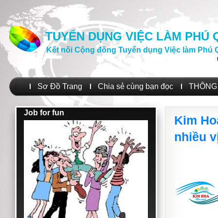
TUYỂN DỤNG VIỆC LÀM PHÚ
Kết nối Cộng đồng Tuyển dụng Việc làm Phú 
Sơ Đồ Trang
Chia sẻ cùng bạn đọc
THÔNG 
Job for fun
Kim Ho
nhiều vị