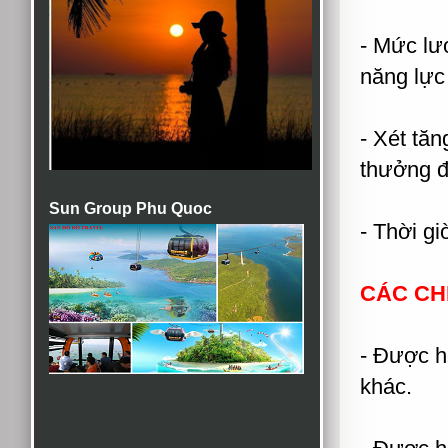
- Mức lư
năng lực
- Xét tăn
thưởng đ
Sun Group Phu Quoc
- Thời gi
CÁC CH
- Được hỗ
khác.