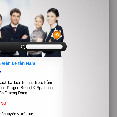
 viên Lễ tân Nam
9
ách bãi biển 5 phút đi bộ. Nằm
Quoc Dragon Resort & Spa cung
trấn Dương Đông.
ỤNG
n tuyển vị trí sau: