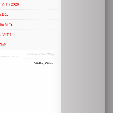
Vị Trí 2026
m Đảo
u Vị Trí
 Vị Trí
Thới.
Get Related Post Widget
Bài đăng Cũ hơn