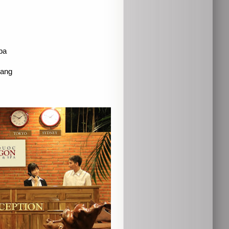
pa
iang