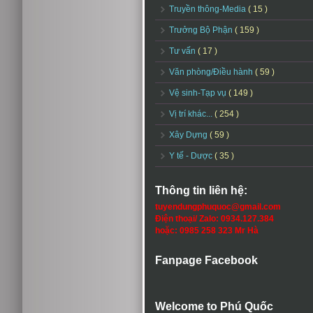
Truyền thông-Media
( 15 )
Trưởng Bộ Phận
( 159 )
Tư vấn
( 17 )
Văn phòng/Điều hành
( 59 )
Vệ sinh-Tạp vụ
( 149 )
Vị trí khác...
( 254 )
Xây Dựng
( 59 )
Y tế - Dược
( 35 )
Thông tin liên hệ:
tuyendungphuquoc@gmail.com
Điện thoại/ Zalo: 0934.127.384
hoặc: 0985 258 323 Mr Hà
Fanpage Facebook
Welcome to Phú Quốc