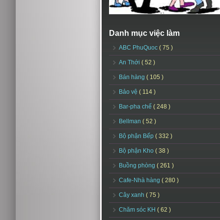
Danh mục việc làm
ABC PhuQuoc
( 75 )
An Thới
( 52 )
Bán hàng
( 105 )
Bảo vệ
( 114 )
Bar-pha chế
( 248 )
Bellman
( 52 )
Bộ phận Bếp
( 332 )
Bộ phận Kho
( 38 )
Buồng phòng
( 261 )
Cafe-Nhà hàng
( 280 )
Cây xanh
( 75 )
Chăm sóc KH
( 62 )