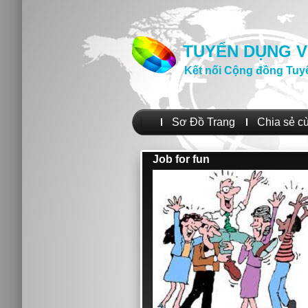
TUYỂN DỤNG V
Kết nối Cộng đồng Tuy
Sơ Đồ Trang
Chia sẻ c
Job for fun