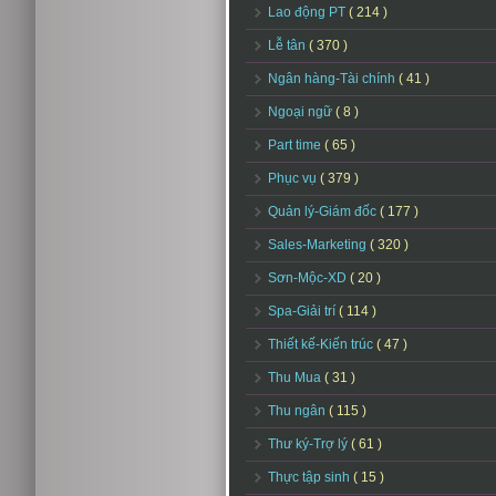
Lao động PT
( 214 )
Lễ tân
( 370 )
Ngân hàng-Tài chính
( 41 )
Ngoại ngữ
( 8 )
Part time
( 65 )
Phục vụ
( 379 )
Quản lý-Giám đốc
( 177 )
Sales-Marketing
( 320 )
Sơn-Mộc-XD
( 20 )
Spa-Giải trí
( 114 )
Thiết kế-Kiến trúc
( 47 )
Thu Mua
( 31 )
Thu ngân
( 115 )
Thư ký-Trợ lý
( 61 )
Thực tập sinh
( 15 )