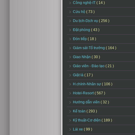
Công nghệ-IT
( 14 )
Cứu hộ
( 73 )
Du lịch-Dịch vụ
( 256 )
Đặt phòng
( 43 )
Đón tiếp
( 18 )
Giám sát-Tổ trưởng
( 164 )
Giao Nhận
( 30 )
Giáo viên - Đào tạo
( 21 )
Giặt là
( 17 )
H.chính-Nhân sự
( 106 )
Hotel-Resort
( 567 )
Hướng dẫn viên
( 32 )
Kế toán
( 293 )
Kỹ thuật-Cơ điện
( 189 )
Lái xe
( 99 )