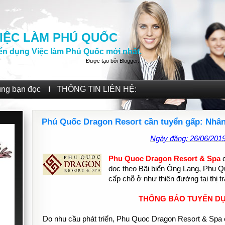
IỆC LÀM PHÚ QUỐC
ển dụng Việc làm Phú Quốc mới nhất.
Được tạo bởi
Blogger
.
ùng bạn đọc
THÔNG TIN LIÊN HỆ:
Phú Quốc Dragon Resort cần tuyển gấp: Nhân
Ngày đăng: 26/06/201
Phu Quoc Dragon Resort & Spa
c
dọc theo Bãi biển Ông Lang, Phu 
cấp chỗ ở như thiên đường tại thị 
THÔNG BÁO TUYỂN D
Do nhu cầu phát triển, Phu Quoc Dragon Resort & Spa cầ