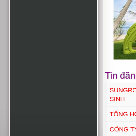
Tin đăn
SUNGRO
SINH
TỔNG H
CÔNG T