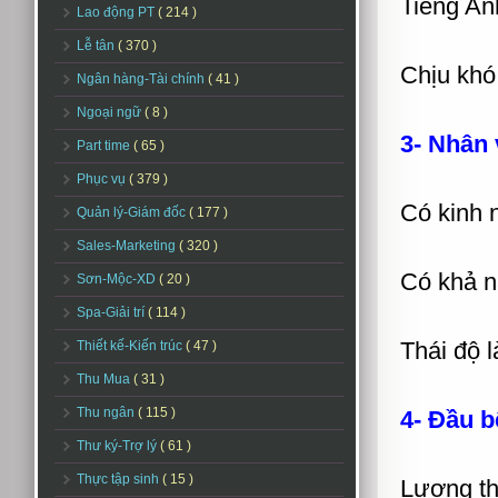
Tiếng Anh
Lao động PT
( 214 )
Lễ tân
( 370 )
Chịu khó 
Ngân hàng-Tài chính
( 41 )
Ngoại ngữ
( 8 )
3- Nhân 
Part time
( 65 )
Phục vụ
( 379 )
Có kinh 
Quản lý-Giám đốc
( 177 )
Sales-Marketing
( 320 )
Có khả n
Sơn-Mộc-XD
( 20 )
Spa-Giải trí
( 114 )
Thái độ l
Thiết kế-Kiến trúc
( 47 )
Thu Mua
( 31 )
Thu ngân
( 115 )
4- Đầu b
Thư ký-Trợ lý
( 61 )
Thực tập sinh
( 15 )
Lương th