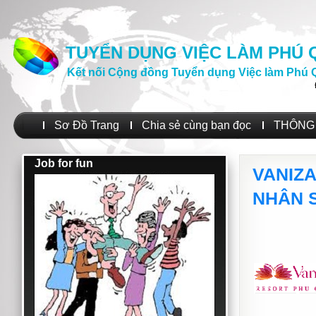
TUYỂN DỤNG VIỆC LÀM PHÚ
Kết nối Cộng đồng Tuyển dụng Việc làm Phú 
Sơ Đồ Trang
Chia sẻ cùng bạn đọc
THÔNG 
Job for fun
VANIZ
NHÂN S