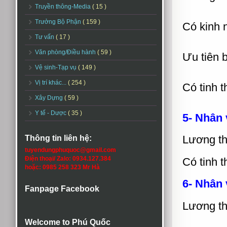
Truyền thông-Media
( 15 )
Trưởng Bộ Phận
( 159 )
Có kinh 
Tư vấn
( 17 )
Văn phòng/Điều hành
( 59 )
Ưu tiên 
Vệ sinh-Tạp vụ
( 149 )
Vị trí khác...
( 254 )
Có tinh t
Xây Dựng
( 59 )
Y tế - Dược
( 35 )
5- Nhân
Lương th
Thông tin liên hệ:
tuyendungphuquoc@gmail.com
Điện thoại/ Zalo: 0934.127.384
Có tinh t
hoặc: 0985 258 323 Mr Hà
6- Nhân 
Fanpage Facebook
Lương th
Welcome to Phú Quốc