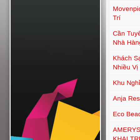
Movenpic
Trí
Cần Tuyể
Nhà Hàn
Khách S
Nhiều Vị 
Khu Nghỉ
Anja Re
Eco Bea
AMERYS
KHAI T