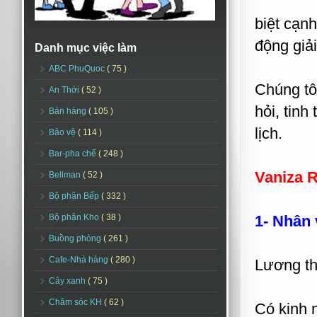
biệt cạnh
động giải
Danh mục việc làm
ABC PhuQuoc
( 75 )
Chúng tô
An Thới
( 52 )
hỏi, tinh
Bán hàng
( 105 )
lịch.
Bảo vệ
( 114 )
Bar-pha chế
( 248 )
Vaniza 
Bellman
( 52 )
Bộ phận Bếp
( 332 )
Bộ phận Kho
( 38 )
1- Nhân 
Buồng phòng
( 261 )
Cafe-Nhà hàng
( 280 )
Lương th
Cây xanh
( 75 )
Chăm sóc KH
( 62 )
Có kinh n