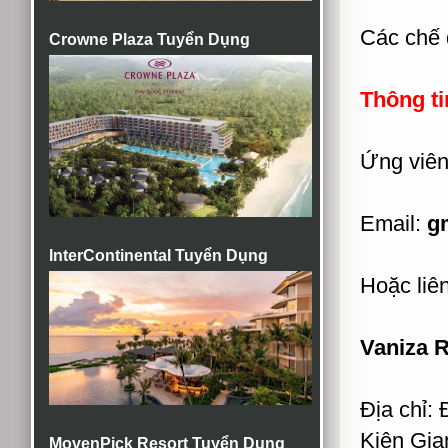
Các chế 
Crowne Plaza Tuyển Dụng
Thông ti
Ứng viên
Email:
g
InterContinental Tuyển Dụng
Hoặc liên
Vaniza 
Địa chỉ:
Kiên Gia
MovenPick Resort Tuyển Dụng