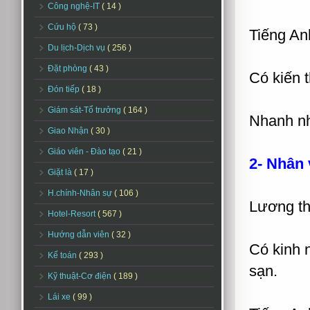
Công nghệ-IT
( 14 )
Cứu hộ
( 73 )
Tiếng Anh
Du lịch-Dịch vụ
( 256 )
Đặt phòng
( 43 )
Có kiến 
Đón tiếp
( 18 )
Giám sát-Tổ trưởng
( 164 )
Nhanh nh
Giao Nhận
( 30 )
Giáo viên - Đào tạo
( 21 )
2- Nhân 
Giặt là
( 17 )
H.chính-Nhân sự
( 106 )
Lương th
Hotel-Resort
( 567 )
Hướng dẫn viên
( 32 )
Có kinh 
Kế toán
( 293 )
sạn.
Kỹ thuật-Cơ điện
( 189 )
Lái xe
( 99 )