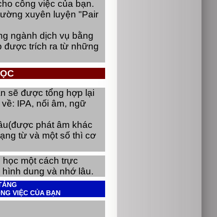
cho công việc của bạn.
ường xuyên luyện "Pair 
ong ngành dịch vụ bằng
 được trích ra từ những 
ỌC
 sẽ được tổng hợp lại 
về: IPA, nối âm, ngữ 
 câu(được phát âm khác 
rạng từ và một số thì cơ 
 học một cách trực 
 hình dung và nhớ lâu.
 TẢNG
NG VIỆC CỦA BẠN