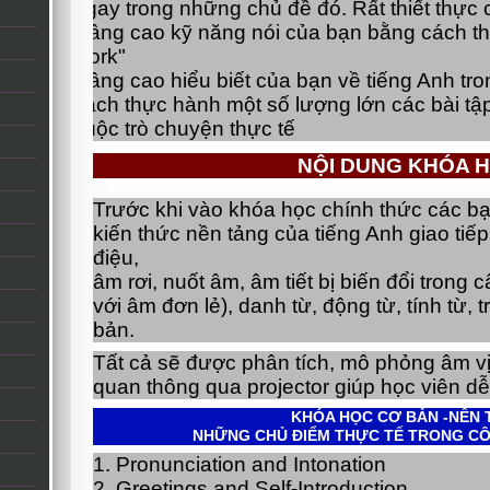
ngay trong những chủ đề đó. Rất thiết thực 
Nâng cao kỹ năng nói của bạn bằng cách th
work"
Nâng cao hiểu biết của bạn về tiếng Anh tr
cách thực hành một số lượng lớn các bài tập
cuộc trò chuyện thực tế
NỘI DUNG KHÓA H
Trước khi vào khóa học chính thức các bạn
kiến thức nền tảng của tiếng Anh giao tiếp 
điệu,
âm rơi, nuốt âm, âm tiết bị biến đổi trong
với âm đơn lẻ), danh từ, động từ, tính từ, t
bản.
Tất cả sẽ được phân tích, mô phỏng âm vị
quan thông qua projector giúp học viên dễ
KHÓA HỌC CƠ BẢN -NỀN
NHỮNG CHỦ ĐIỂM THỰC TẾ TRONG CÔ
1. Pronunciation and Intonation
2. Greetings and Self-Introduction