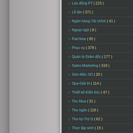
Lao động PT
( 215 )
Lễ tân
( 371 )
Ngân hàng-Tài chính
( 41 )
Ngoại ngữ
( 8 )
Part time
( 65 )
Phục vụ
( 379 )
Quản lý-Giám đốc
( 177 )
Sales-Marketing
( 319 )
Sơn-Mộc-XD
( 20 )
Spa-Giải trí
( 114 )
Thiết kế-Kiến trúc
( 47 )
Thu Mua
( 31 )
Thu ngân
( 116 )
Thư ký-Trợ lý
( 62 )
Thực tập sinh
( 15 )