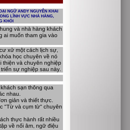
ẠI NGỮ ANDY NGUYỄN KHAI 
NG LĨNH VỰC NHÀ HÀNG, 
G KHÓI
chung và nhà hàng khách 
g ai muốn tham gia vào 
ư xử một cách lịch sự, 
khóa học chuyên về nó 
i thiện và chuyên nghiệp 
triển sự nghiệp sau này.
 khách sạn thông qua 
hác nhau.
n giản và thiết thực. 
c "Từ và cụm từ" chuyên 
ch thực hành rất nhiều 
ập về nối âm, ngữ điệu 