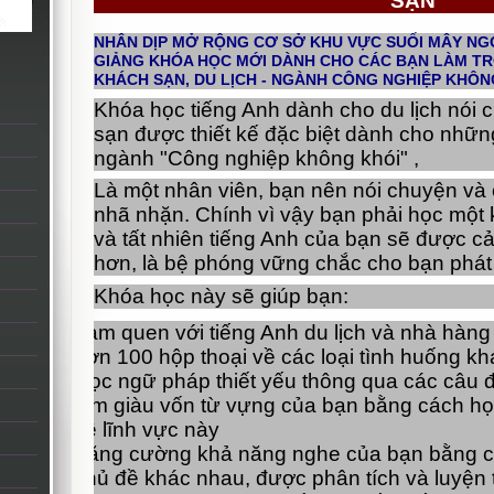
SẠN
NHÂN DỊP MỞ RỘNG CƠ SỞ KHU VỰC SUỐI MÂY NGO
GIẢNG KHÓA HỌC MỚI DÀNH CHO CÁC BẠN LÀM TRO
KHÁCH SẠN, DU LỊCH - NGÀNH CÔNG NGHIỆP KHÔN
Khóa học tiếng Anh dành cho du lịch nói 
sạn được thiết kế đặc biệt dành cho nhữn
ngành "Công nghiệp không khói" ,
Là một nhân viên, bạn nên nói chuyện và c
nhã nhặn. Chính vì vậy bạn phải học một 
và tất nhiên tiếng Anh của bạn sẽ được cả
hơn, là bệ phóng vững chắc cho bạn phát 
Khóa học này sẽ giúp bạn:
Làm quen với tiếng Anh du lịch và nhà hàng
hơn 100 hộp thoại về các loại tình huống k
Học ngữ pháp thiết yếu thông qua các câu đơ
làm giàu vốn từ vựng của bạn bằng cách họ
về lĩnh vực này
Tăng cường khả năng nghe của bạn bằng cá
chủ đề khác nhau, được phân tích và luyện t