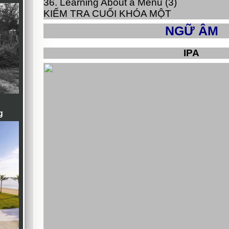
36. Learning About a Menu (3)
KIỂM TRA CUỐI KHÓA MỘT
NGỮ ÂM
IPA
g