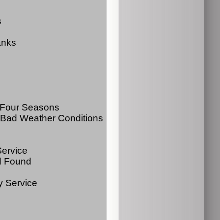
s
anks
: Four Seasons
: Bad Weather Conditions
Service
nd Found
y Service