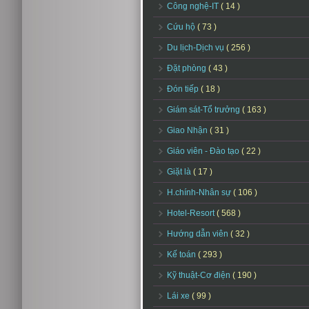
Công nghệ-IT
( 14 )
Cứu hộ
( 73 )
Du lịch-Dịch vụ
( 256 )
Đặt phòng
( 43 )
Đón tiếp
( 18 )
Giám sát-Tổ trưởng
( 163 )
Giao Nhận
( 31 )
Giáo viên - Đào tạo
( 22 )
Giặt là
( 17 )
H.chính-Nhân sự
( 106 )
Hotel-Resort
( 568 )
Hướng dẫn viên
( 32 )
Kế toán
( 293 )
Kỹ thuật-Cơ điện
( 190 )
Lái xe
( 99 )