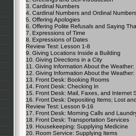
3. Cardinal Numbers
4. Cardinal Numbers and Ordinal Number
5. Offering Apologies
6. Offering Polite Refusals and Saying Th
7. Expressions of Time
8. Expressions of Dates
Review Test: Lesson 1-8
9. Giving Locations Inside a Building
10. Giving Directions in a City
11. Giving Information About the Weather
12. Giving Information About the Weather
13. Front Desk: Booking Rooms
14. Front Desk: Checking In
15. Front Desk: Mail, Faxes, and Internet 
16. Front Desk: Depositing Items; Lost a
Review Test: Lesson 9-16
17. Front Desk: Morning Calls and Laundr
18. Front Desk: Transportation Services 
19. Housekeeping: Supplying Medicine
20. Room Service: Supplying Items