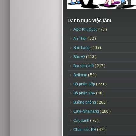
Danh mục việc làm
ABC PhuQuoc
( 75 )
An Thới
( 52 )
Bán hàng
( 105 )
Bảo vệ
( 113 )
Bar-pha chế
( 247 )
Bellman
( 52 )
Bộ phận Bếp
( 331 )
Bộ phận Kho
( 38 )
Buồng phòng
( 261 )
Cafe-Nhà hàng
( 280 )
Cây xanh
( 75 )
Chăm sóc KH
( 62 )