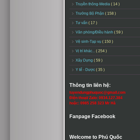
Truyền thông-Media
( 14 )
Trưởng Bộ Phận
( 158 )
Tư vấn
( 17 )
Văn phòng/Điều hành
( 59 )
Vệ sinh-Tạp vụ
( 150 )
Vị trí khác...
( 254 )
Xây Dựng
( 59 )
Y tế - Dược
( 35 )
Thông tin liên hệ:
tuyendungphuquoc@gmail.com
Điện thoại/ Zalo: 0934.127.384
hoặc: 0985 258 323 Mr Hà
Fanpage Facebook
Welcome to Phú Quốc