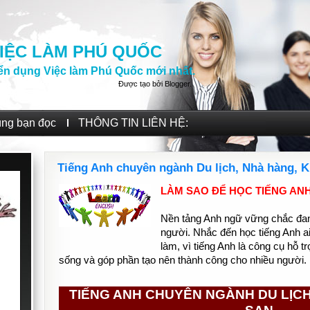
IỆC LÀM PHÚ QUỐC
ển dụng Việc làm Phú Quốc mới nhất.
Được tạo bởi
Blogger
.
ùng bạn đọc
THÔNG TIN LIÊN HỆ:
Tiếng Anh chuyên ngành Du lịch, Nhà hàng, K
LÀM SAO ĐỂ HỌC TIẾNG AN
Nền tảng Anh ngữ vững chắc đan
người. Nhắc đến học tiếng Anh ai
làm, vì tiếng Anh là công cụ hỗ t
sống và góp phần tạo nên thành công cho nhiều người.
TIẾNG ANH CHUYÊN NGÀNH DU LỊCH,