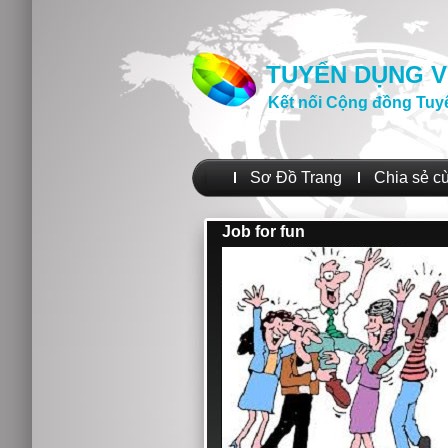
TUYỂN DỤNG V
Kết nối Cộng đồng Tuy
Sơ Đồ Trang
Chia sẻ c
Job for fun