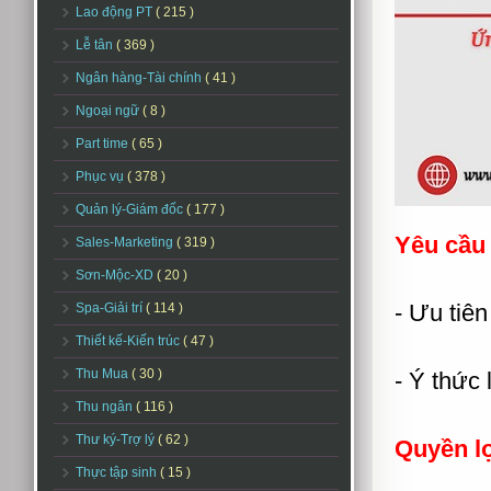
Lao động PT
( 215 )
Lễ tân
( 369 )
Ngân hàng-Tài chính
( 41 )
Ngoại ngữ
( 8 )
Part time
( 65 )
Phục vụ
( 378 )
Quản lý-Giám đốc
( 177 )
Yêu cầu
Sales-Marketing
( 319 )
Sơn-Mộc-XD
( 20 )
- Ưu tiên
Spa-Giải trí
( 114 )
Thiết kế-Kiến trúc
( 47 )
Thu Mua
( 30 )
- Ý thức 
Thu ngân
( 116 )
Thư ký-Trợ lý
( 62 )
Quyền l
Thực tập sinh
( 15 )