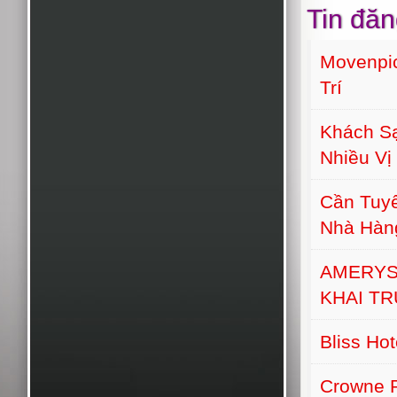
Tin đăn
Movenpic
Trí
Khách S
Nhiều Vị 
Cần Tuyể
Nhà Hàn
AMERYS
KHAI T
Bliss Ho
Crowne 