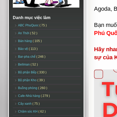
Agoda, B
Danh mục việc làm
Bạn muố
ABC PhuQuoc
( 75 )
Phú Qu
An Thới
( 52 )
Bán hàng
( 105 )
Hãy nha
Bảo vệ
( 113 )
sự của 
Bar-pha chế
( 246 )
Bellman
( 52 )
Bộ phận Bếp
( 330 )
Bộ phận Kho
( 39 )
Buồng phòng
( 260 )
Cafe-Nhà hàng
( 279 )
Cây xanh
( 75 )
Chăm sóc KH
( 62 )