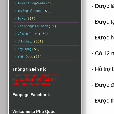
Truyền thông-Media
( 14 )
- Được là
Trưởng Bộ Phận
( 158 )
Tư vấn
( 17 )
- Được tạ
Văn phòng/Điều hành
( 59 )
Vệ sinh-Tạp vụ
( 150 )
- Được h
Vị trí khác...
( 254 )
Xây Dựng
( 59 )
- Có 12 
Y tế - Dược
( 35 )
- Hỗ trợ 
Thông tin liên hệ:
tuyendungphuquoc@gmail.com
Điện thoại/ Zalo: 0934.127.384
- Được đ
hoặc: 0985 258 323 Mr Hà
Fanpage Facebook
- Được 
Welcome to Phú Quốc