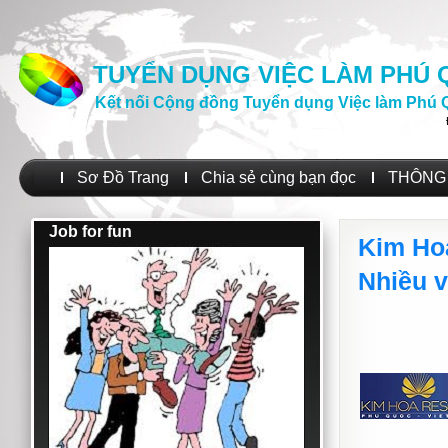
TUYỂN DỤNG VIỆC LÀM PHÚ
Kết nối Cộng đồng Tuyển dụng Việc làm Phú 
Sơ Đồ Trang
Chia sẻ cùng bạn đọc
THÔNG 
Job for fun
Kim Ho
Nhiều vị