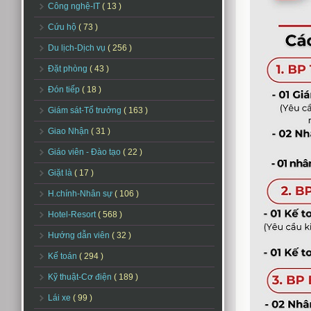
Công nghệ-IT
( 13 )
Cứu hộ
( 73 )
Du lịch-Dịch vụ
( 256 )
Đặt phòng
( 43 )
Đón tiếp
( 18 )
Giám sát-Tổ trưởng
( 163 )
Giao Nhận
( 31 )
Giáo viên - Đào tạo
( 22 )
Giặt là
( 17 )
H.chính-Nhân sự
( 106 )
Hotel-Resort
( 568 )
Hướng dẫn viên
( 32 )
Kế toán
( 294 )
Kỹ thuật-Cơ điện
( 189 )
Lái xe
( 99 )