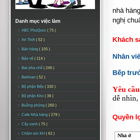
nhà hàng 
nghị chuẩ
Danh mục việc làm
ABC PhuQuoc
( 75 )
Khách s
An Thới
( 52 )
Bán hàng
( 105 )
Nhân viê
Bảo vệ
( 114 )
Bar-pha chế
( 246 )
Bếp trư
Bellman
( 52 )
Bộ phận Bếp
( 330 )
Yêu cầu
Bộ phận Kho
( 39 )
dễ nhìn, 
Buồng phòng
( 260 )
Cafe-Nhà hàng
( 279 )
Quyền l
Cây xanh
( 75 )
Chăm sóc KH
( 62 )
Nhà ở