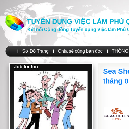
TUYỂN DỤNG VIỆC LÀM PHÚ
Kết nối Cộng đồng Tuyển dụng Việc làm Phú 
Sơ Đồ Trang
Chia sẻ cùng bạn đọc
THÔNG 
Job for fun
Sea She
tháng 0