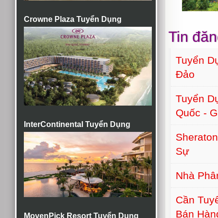
Crowne Plaza Tuyển Dụng
Tin đăn
Tuyển Dụ
Đảo
Tuyển D
Quốc - G
InterContinental Tuyển Dụng
Sherato
Sự
Nhà Phâ
Cần Tuyể
Bán Hàn
MovenPick Resort Tuyển Dụng