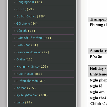
Công nghệ-IT
( 13 )
Cứu hộ
( 73 )
Du lịch-Dịch vụ
( 256 )
Transpor
Đặt phòng
( 44 )
Phương ti
Đón tiếp
( 18 )
Giám sát-Tổ trưởng
( 164 )
Giao Nhận
( 31 )
Associate
Giáo viên - Đào tạo
( 22 )
Bữa ăn
Giặt là
( 17 )
H.chính-Nhân sự
( 106 )
Holiday /
Entitleme
Hotel-Resort
( 568 )
Nghỉ phép
Hướng dẫn viên
( 32 )
Nghỉ lễ
Kế toán
( 295 )
Nghỉ ốm
Kỹ thuật-Cơ điện
( 188 )
Nghỉ thai
Lái xe
( 98 )
Chính sác