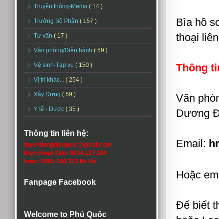
Truyền thông-Media
( 14 )
Bìa hồ sơ
Trưởng Bộ Phận
( 157 )
thoại liên
Tư vấn
( 17 )
Văn phòng/Điều hành
( 59 )
Vệ sinh-Tạp vụ
( 150 )
Thông ti
Vị trí khác...
( 254 )
Xây Dựng
( 59 )
Văn phòn
Y tế - Dược
( 35 )
Dương Đô
Thông tin liên hệ:
Email:
h
tuyendungphuquoc@gmail.com
Điện thoại/ Zalo: 0934.127.384
hoặc: 0985 258 323 Mr Hà
Hoặc ema
Fanpage Facebook
Để biết t
Welcome to Phú Quốc