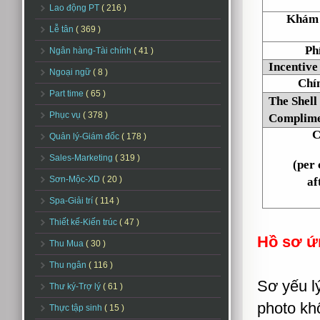
Lao động PT
( 216 )
Khám 
Lễ tân
( 369 )
Phí
Ngân hàng-Tài chính
( 41 )
Incentive
Ngoại ngữ
( 8 )
Chí
Part time
( 65 )
The Shell
Phục vụ
( 378 )
Complime
C
Quản lý-Giám đốc
( 178 )
Sales-Marketing
( 319 )
(per 
Sơn-Mộc-XD
( 20 )
af
Spa-Giải trí
( 114 )
Thiết kế-Kiến trúc
( 47 )
Hồ sơ ứ
Thu Mua
( 30 )
Thu ngân
( 116 )
Sơ yếu lý
Thư ký-Trợ lý
( 61 )
photo kh
Thực tập sinh
( 15 )