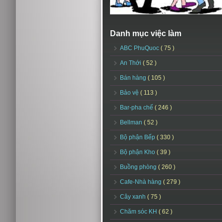
Danh mục việc làm
ABC PhuQuoc
( 75 )
An Thới
( 52 )
Bán hàng
( 105 )
Bảo vệ
( 113 )
Bar-pha chế
( 246 )
Bellman
( 52 )
Bộ phận Bếp
( 330 )
Bộ phận Kho
( 39 )
Buồng phòng
( 260 )
Cafe-Nhà hàng
( 279 )
Cây xanh
( 75 )
Chăm sóc KH
( 62 )