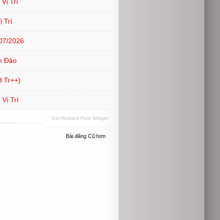
Vị Trí
 Trí
07/2026
m Đảo
 Tr++)
Vị Trí
Get Related Post Widget
Bài đăng Cũ hơn