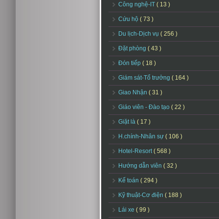
Công nghệ-IT
( 13 )
Cứu hộ
( 73 )
Du lịch-Dịch vụ
( 256 )
Đặt phòng
( 43 )
Đón tiếp
( 18 )
Giám sát-Tổ trưởng
( 164 )
Giao Nhận
( 31 )
Giáo viên - Đào tạo
( 22 )
Giặt là
( 17 )
H.chính-Nhân sự
( 106 )
Hotel-Resort
( 568 )
Hướng dẫn viên
( 32 )
Kế toán
( 294 )
Kỹ thuật-Cơ điện
( 188 )
Lái xe
( 99 )