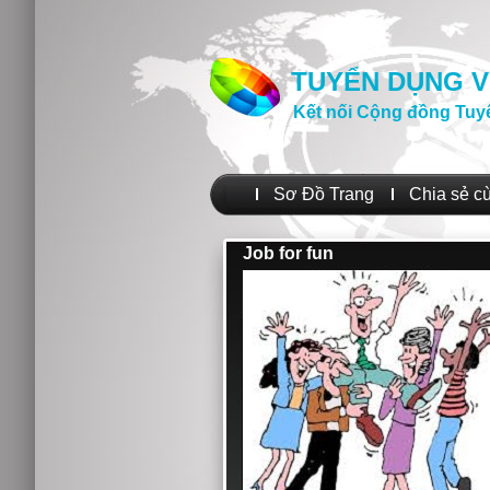
TUYỂN DỤNG V
Kết nối Cộng đồng Tuy
Sơ Đồ Trang
Chia sẻ c
Job for fun