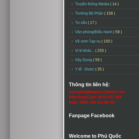
Truyền thông-Media
( 14 )
Trưởng Bộ Phận
( 158 )
Tư vấn
( 17 )
Văn phòng/Điều hành
( 59 )
Vệ sinh-Tạp vụ
( 150 )
Vị trí khác...
( 255 )
Xây Dựng
( 59 )
Y tế - Dược
( 35 )
Thông tin liên hệ:
tuyendungphuquoc@gmail.com
Điện thoại/ Zalo: 0934.127.384
hoặc: 0985 258 323 Mr Hà
Fanpage Facebook
Welcome to Phú Quốc