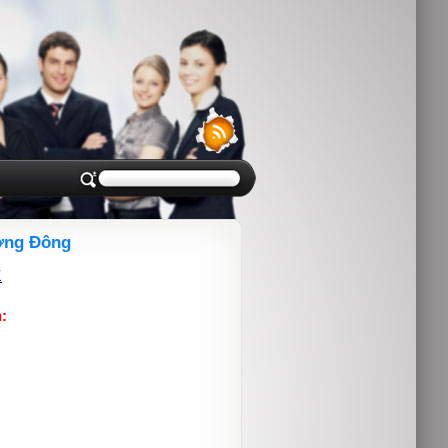
ương Đông
1
: