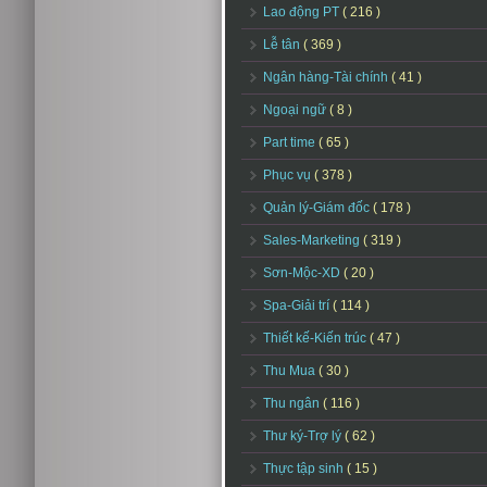
Lao động PT
( 216 )
Lễ tân
( 369 )
Ngân hàng-Tài chính
( 41 )
Ngoại ngữ
( 8 )
Part time
( 65 )
Phục vụ
( 378 )
Quản lý-Giám đốc
( 178 )
Sales-Marketing
( 319 )
Sơn-Mộc-XD
( 20 )
Spa-Giải trí
( 114 )
Thiết kế-Kiến trúc
( 47 )
Thu Mua
( 30 )
Thu ngân
( 116 )
Thư ký-Trợ lý
( 62 )
Thực tập sinh
( 15 )