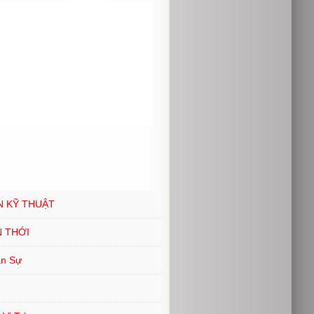
N KỸ THUẬT
N THỚI
ân Sự