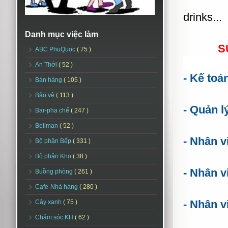
drinks...
Danh mục việc làm
S
ABC PhuQuoc
( 75 )
An Thới
( 52 )
- Kế toá
Bán hàng
( 105 )
Bảo vệ
( 113 )
- Quản l
Bar-pha chế
( 247 )
Bellman
( 52 )
- Nhân 
Bộ phận Bếp
( 331 )
Bộ phận Kho
( 38 )
- Nhân v
Buồng phòng
( 261 )
Cafe-Nhà hàng
( 280 )
- Nhân v
Cây xanh
( 75 )
Chăm sóc KH
( 62 )