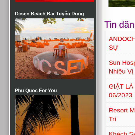
Ocsen Beach Bar Tuyển Dụng
Tin đăn
ANDOCH
SỰ
Sun Hosp
Nhiều Vị 
GIẶT L
Phu Quoc For You
06/2023
Resort M
Trí
Khách S