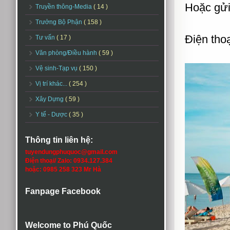
Hoặc gửi
Truyền thông-Media
( 14 )
Trưởng Bộ Phận
( 158 )
Điện tho
Tư vấn
( 17 )
Văn phòng/Điều hành
( 59 )
Vệ sinh-Tạp vụ
( 150 )
Vị trí khác...
( 254 )
Xây Dựng
( 59 )
Y tế - Dược
( 35 )
Thông tin liên hệ:
tuyendungphuquoc@gmail.com
Điện thoại/ Zalo: 0934.127.384
hoặc: 0985 258 323 Mr Hà
Fanpage Facebook
Welcome to Phú Quốc