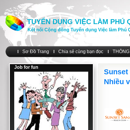
TUYỂN DỤNG VIỆC LÀM PHÚ
Kết nối Cộng đồng Tuyển dụng Việc làm Phú 
Sơ Đồ Trang
Chia sẻ cùng bạn đọc
THÔNG 
Job for fun
Sunset
Nhiều v