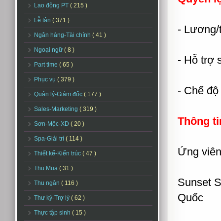
Lao động PT
( 215 )
Lễ tân
( 371 )
- Lương/
Ngân hàng-Tài chính
( 41 )
Ngoại ngữ
( 8 )
- Hỗ trợ 
Part time
( 65 )
Phục vụ
( 379 )
- Chế độ
Quản lý-Giám đốc
( 177 )
Sales-Marketing
( 319 )
Thông ti
Sơn-Mộc-XD
( 20 )
Spa-Giải trí
( 114 )
Ứng viên 
Thiết kế-Kiến trúc
( 47 )
Thu Mua
( 31 )
Sunset S
Thu ngân
( 116 )
Quốc
Thư ký-Trợ lý
( 62 )
Thực tập sinh
( 15 )