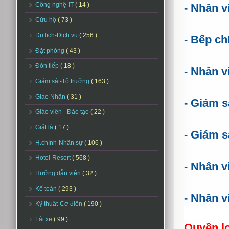
Công nghệ-IT
( 14 )
- Nhân v
Cứu hộ
( 73 )
Du lịch-Dịch vụ
( 256 )
- Bếp ch
Đặt phòng
( 43 )
Đón tiếp
( 18 )
- Nhân v
Giám sát-Tổ trưởng
( 163 )
Giao Nhận
( 31 )
- Giám s
Giáo viên - Đào tạo
( 22 )
Giặt là
( 17 )
- Giám sá
H.chính-Nhân sự
( 106 )
Hotel-Resort
( 568 )
- Nhân v
Hướng dẫn viên
( 32 )
Kế toán
( 293 )
- Nhân v
Kỹ thuật-Cơ điện
( 190 )
Lái xe
( 99 )
Quyền lợ