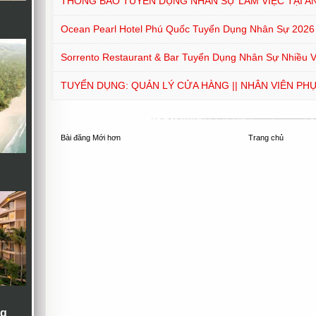
THÔNG BÁO TUYỂN DỤNG NHÂN SỰ LÀM VIỆC TẠI A
Ocean Pearl Hotel Phú Quốc Tuyển Dụng Nhân Sự 2026
Sorrento Restaurant & Bar Tuyển Dụng Nhân Sự Nhiều Vị
TUYỂN DỤNG: QUẢN LÝ CỬA HÀNG || NHÂN VIÊN PH
Bài đăng Mới hơn
Trang chủ
ng