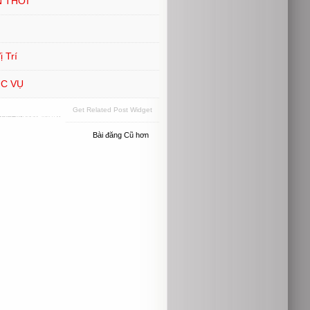
N THỚI
 Trí
ỤC VỤ
Get Related Post Widget
Bài đăng Cũ hơn