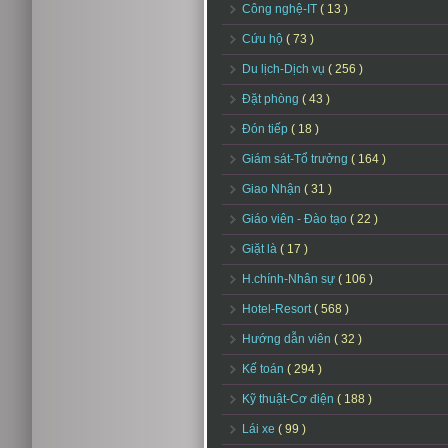
Công nghệ-IT
( 13 )
Cứu hộ
( 73 )
Du lịch-Dịch vụ
( 256 )
Đặt phòng
( 43 )
Đón tiếp
( 18 )
Giám sát-Tổ trưởng
( 164 )
Giao Nhận
( 31 )
Giáo viên - Đào tạo
( 22 )
Giặt là
( 17 )
H.chính-Nhân sự
( 106 )
Hotel-Resort
( 568 )
Hướng dẫn viên
( 32 )
Kế toán
( 294 )
Kỹ thuật-Cơ điện
( 188 )
Lái xe
( 99 )