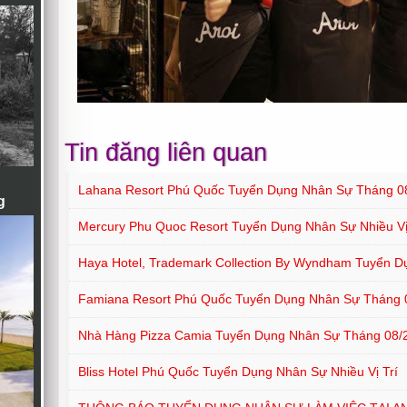
Tin đăng liên quan
Lahana Resort Phú Quốc Tuyển Dụng Nhân Sự Tháng 0
g
Mercury Phu Quoc Resort Tuyển Dụng Nhân Sự Nhiều Vị
Haya Hotel, Trademark Collection By Wyndham Tuyển D
Famiana Resort Phú Quốc Tuyển Dụng Nhân Sự Tháng 
Nhà Hàng Pizza Camia Tuyển Dụng Nhân Sự Tháng 08/
Bliss Hotel Phú Quốc Tuyển Dụng Nhân Sự Nhiều Vị Trí