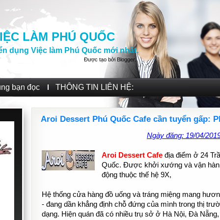
IỆC LÀM PHÚ QUỐC
ển dụng Việc làm Phú Quốc mới nhất.
Được tạo bởi
Blogger
.
ùng bạn đọc
THÔNG TIN LIÊN HỆ:
Aroi Dessert Phú Quốc Cafe cần tuyển gấp: P
Ngày đăng: 19/04/201
Aroi Dessert Cafe
địa điểm ở 24 T
Quốc. Được khởi xướng và vận hành
động thuộc thế hệ 9X,
Hệ thống cửa hàng đồ uống và tráng miệng mang hương 
- đang dần khẳng định chỗ đứng của mình trong thị trườ
dạng. Hiện quán đã có nhiều trụ sở ở Hà Nội, Đà Nẵng