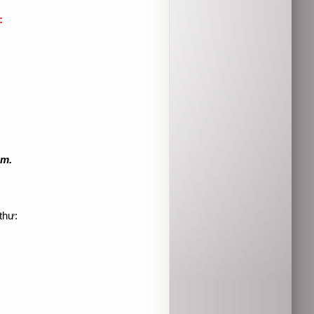
:
ệm.
thư: