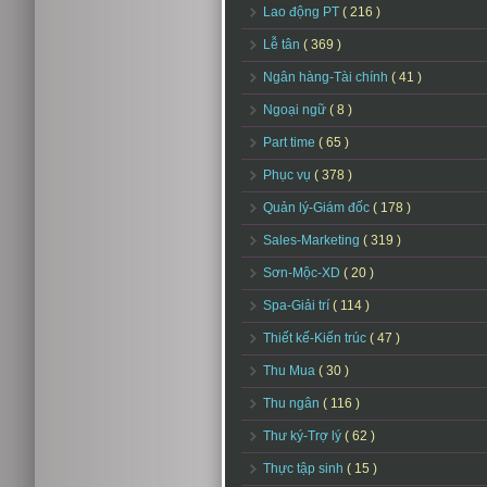
Lao động PT
( 216 )
Lễ tân
( 369 )
Ngân hàng-Tài chính
( 41 )
Ngoại ngữ
( 8 )
Part time
( 65 )
Phục vụ
( 378 )
Quản lý-Giám đốc
( 178 )
Sales-Marketing
( 319 )
Sơn-Mộc-XD
( 20 )
Spa-Giải trí
( 114 )
Thiết kế-Kiến trúc
( 47 )
Thu Mua
( 30 )
Thu ngân
( 116 )
Thư ký-Trợ lý
( 62 )
Thực tập sinh
( 15 )