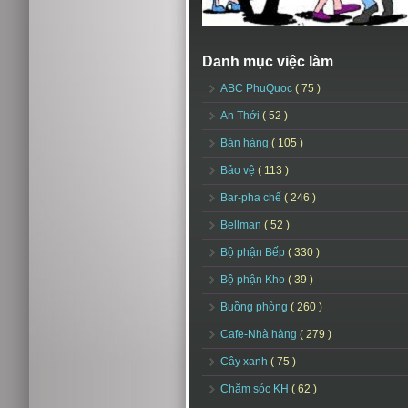
Danh mục việc làm
ABC PhuQuoc
( 75 )
An Thới
( 52 )
Bán hàng
( 105 )
Bảo vệ
( 113 )
Bar-pha chế
( 246 )
Bellman
( 52 )
Bộ phận Bếp
( 330 )
Bộ phận Kho
( 39 )
Buồng phòng
( 260 )
Cafe-Nhà hàng
( 279 )
Cây xanh
( 75 )
Chăm sóc KH
( 62 )