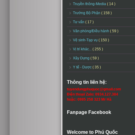
Truyền thông-Media
( 14 )
Trưởng Bộ Phận
( 158 )
Tư vấn
( 17 )
Văn phòng/Điều hành
( 59 )
Vệ sinh-Tạp vụ
( 150 )
Vị trí khác...
( 255 )
Xây Dựng
( 59 )
Y tế - Dược
( 35 )
Thông tin liên hệ:
tuyendungphuquoc@gmail.com
Điện thoại/ Zalo: 0934.127.384
hoặc: 0985 258 323 Mr Hà
Fanpage Facebook
Welcome to Phú Quốc