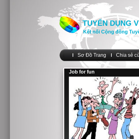
TUYỂN DỤNG V
Kết nối Cộng đồng Tuy
Sơ Đồ Trang
Chia sẻ c
Job for fun