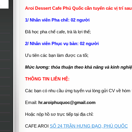
Aroi Dessert Cafe Phú Quốc cần tuyển các vị trí sau
1/
Nhân viên Pha chế: 02 người
Đã học pha chế cafe, trà là lợi thế;
2/ Nhân viên Phục vụ bàn: 02 người
Ưu tiên các bạn làm được ca tối;
Mức lương: thỏa thuận theo khả năng và kinh nghi
THÔNG TIN LIÊN HỆ:
Các bạn có nhu cầu ứng tuyển vui lòng gửi CV về hòm 
Email:
hr.aroiphuquoc@gmail.com
Hoặc nộp hồ sơ trực tiếp tại địa chỉ:
CAFE AROI
SỐ 24 TRẦN HƯNG ĐẠO, PHÚ QUỐC