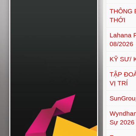
THÔNG 
THỚI
Lahana 
08/2026
KỸ SƯ/ 
TẬP ĐO
VỊ TRÍ
SunGroup
Wyndham
Sự 2026