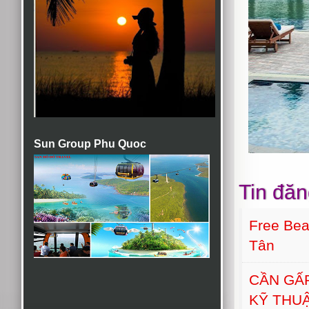
Sun Group Phu Quoc
Tin đăn
Free Bea
Tân
CẦN GẤ
KỸ THU