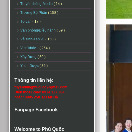
Truyền thông-Media
( 14 )
Trưởng Bộ Phận
( 158 )
Tư vấn
( 17 )
Văn phòng/Điều hành
( 59 )
Vệ sinh-Tạp vụ
( 150 )
Vị trí khác...
( 254 )
Xây Dựng
( 59 )
Y tế - Dược
( 35 )
Thông tin liên hệ:
tuyendungphuquoc@gmail.com
Điện thoại/ Zalo: 0934.127.384
hoặc: 0985 258 323 Mr Hà
Fanpage Facebook
Welcome to Phú Quốc