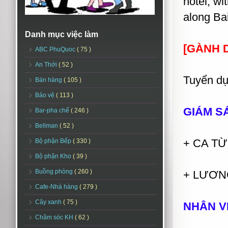
hotel, wi
along Ba
Danh mục việc làm
[GÀNH 
ABC PhuQuoc
( 75 )
An Thới
( 52 )
Tuyển dụ
Bán hàng
( 105 )
Bảo vệ
( 113 )
GIÁM S
Bar-pha chế
( 246 )
Bellman
( 52 )
+ CA TỪ
Bộ phận Bếp
( 330 )
Bộ phận Kho
( 39 )
Buồng phòng
( 260 )
+ LƯƠNG
Cafe-Nhà hàng
( 279 )
Cây xanh
( 75 )
NHÂN V
Chăm sóc KH
( 62 )