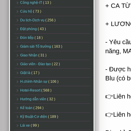
Công nghệ-IT
( 13 )
+ CA TỪ
Cứu hộ
( 73 )
Du lịch-Dịch vụ
( 256 )
+ LƯƠNG
Đặt phòng
( 43 )
Đón tiếp
( 18 )
- Yêu cầ
Giám sát-Tổ trưởng
( 163 )
năng, M
Giao Nhận
( 31 )
Giáo viên - Đào tạo
( 22 )
- Được h
Giặt là
( 17 )
Blu (có 
H.chính-Nhân sự
( 106 )
Hotel-Resort
( 568 )
👉Liên h
Hướng dẫn viên
( 32 )
Kế toán
( 294 )
👉Liên h
Kỹ thuật-Cơ điện
( 189 )
Lái xe
( 99 )