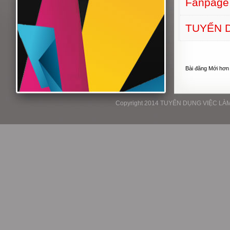
Fanpage
TUYỂN D
Bài đăng Mới hơn
Copyright 2014 TUYỂN DỤNG VIỆC LÀM P