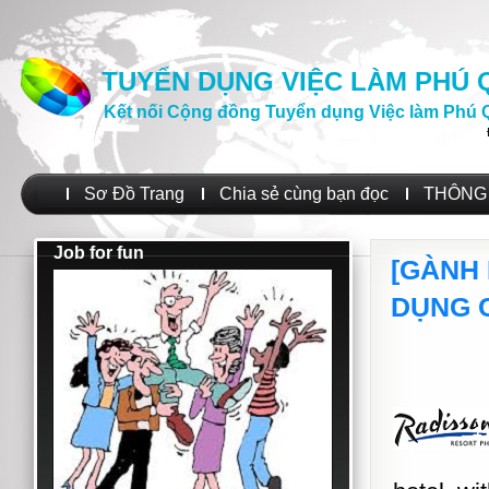
TUYỂN DỤNG VIỆC LÀM PHÚ
Kết nối Cộng đồng Tuyển dụng Việc làm Phú 
Sơ Đồ Trang
Chia sẻ cùng bạn đọc
THÔNG 
Job for fun
[GÀNH
DỤNG 