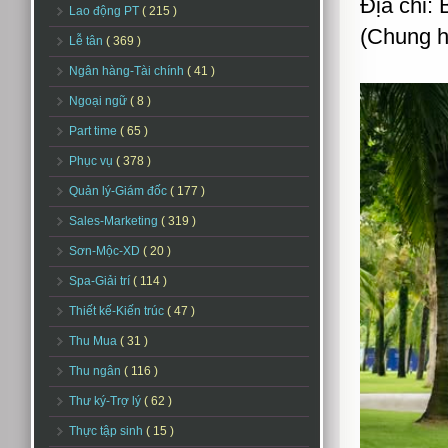
Địa chỉ:
Lao động PT
( 215 )
(Chung h
Lễ tân
( 369 )
Ngân hàng-Tài chính
( 41 )
Ngoại ngữ
( 8 )
Part time
( 65 )
Phục vụ
( 378 )
Quản lý-Giám đốc
( 177 )
Sales-Marketing
( 319 )
Sơn-Mộc-XD
( 20 )
Spa-Giải trí
( 114 )
Thiết kế-Kiến trúc
( 47 )
Thu Mua
( 31 )
Thu ngân
( 116 )
Thư ký-Trợ lý
( 62 )
Thực tập sinh
( 15 )