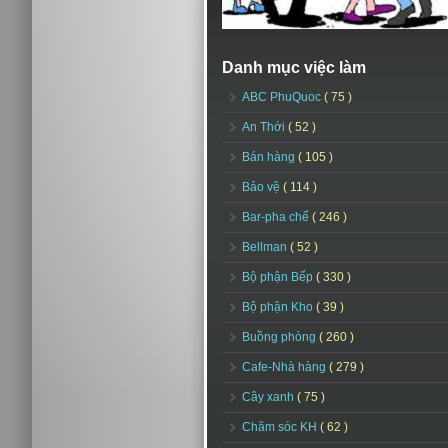
Danh mục việc làm
ABC PhuQuoc
( 75 )
An Thới
( 52 )
Bán hàng
( 105 )
Bảo vệ
( 114 )
Bar-pha chế
( 246 )
Bellman
( 52 )
Bộ phận Bếp
( 330 )
Bộ phận Kho
( 39 )
Buồng phòng
( 260 )
Cafe-Nhà hàng
( 279 )
Cây xanh
( 75 )
Chăm sóc KH
( 62 )