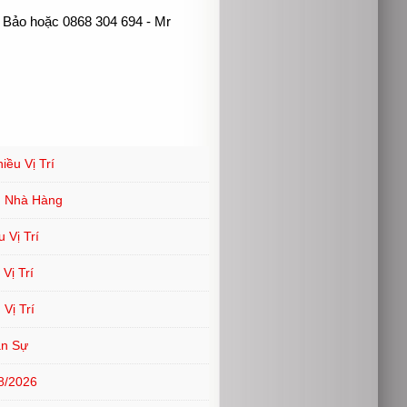
Mr. Bảo hoặc 0868 304 694 - Mr
ều Vị Trí
ụ Nhà Hàng
 Vị Trí
Vị Trí
Vị Trí
ân Sự
8/2026