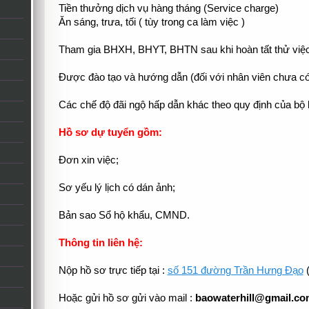
Tiền thưởng dịch vụ hàng tháng (Service charge)
Ăn sáng, trưa, tối ( tùy trong ca làm việc )
Tham gia BHXH, BHYT, BHTN sau khi hoàn tất thử việc
Được đào tạo và hướng dẫn (đối với nhân viên chưa có
Các chế độ đãi ngộ hấp dẫn khác theo quy định của bộ l
Hồ sơ dự tuyển gồm:
Đơn xin việc;
Sơ yếu lý lịch có dán ảnh;
Bản sao Sổ hộ khẩu, CMND.
Thông tin liên hệ:
Nộp hồ sơ trực tiếp tại :
số 151 đường Trần Hưng Đạo
(
Hoặc gửi hồ sơ gửi vào mail :
baowaterhill@gmail.co