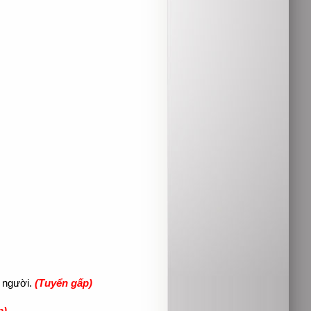
4 người.
(Tuyển gấp)