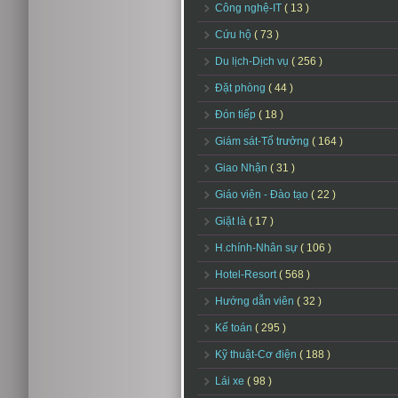
Công nghệ-IT
( 13 )
Cứu hộ
( 73 )
Du lịch-Dịch vụ
( 256 )
Đặt phòng
( 44 )
Đón tiếp
( 18 )
Giám sát-Tổ trưởng
( 164 )
Giao Nhận
( 31 )
Giáo viên - Đào tạo
( 22 )
Giặt là
( 17 )
H.chính-Nhân sự
( 106 )
Hotel-Resort
( 568 )
Hướng dẫn viên
( 32 )
Kế toán
( 295 )
Kỹ thuật-Cơ điện
( 188 )
Lái xe
( 98 )