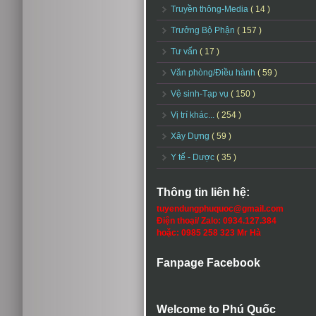
Truyền thông-Media
( 14 )
Trưởng Bộ Phận
( 157 )
Tư vấn
( 17 )
Văn phòng/Điều hành
( 59 )
Vệ sinh-Tạp vụ
( 150 )
Vị trí khác...
( 254 )
Xây Dựng
( 59 )
Y tế - Dược
( 35 )
Thông tin liên hệ:
tuyendungphuquoc@gmail.com
Điện thoại/ Zalo: 0934.127.384
hoặc: 0985 258 323 Mr Hà
Fanpage Facebook
Welcome to Phú Quốc