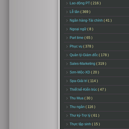
Lao động PT
( 216 )
Lễ tân
( 369 )
Ngân hàng-Tài chính
( 41 )
Ngoại ngữ
( 8 )
Part time
( 65 )
Phục vụ
( 378 )
Quản lý-Giám đốc
( 178 )
Sales-Marketing
( 319 )
Sơn-Mộc-XD
( 20 )
Spa-Giải trí
( 114 )
Thiết kế-Kiến trúc
( 47 )
Thu Mua
( 30 )
Thu ngân
( 116 )
Thư ký-Trợ lý
( 61 )
Thực tập sinh
( 15 )