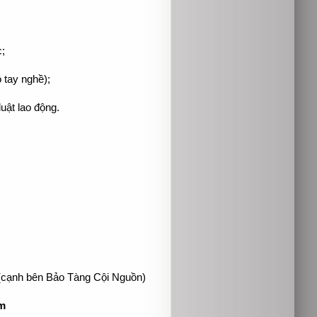
;
 tay nghề);
uật lao động.
cạnh bên Bảo Tàng Cội Nguồn)
m