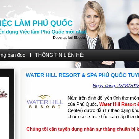
IỆC LÀM PHÚ QUỐC
ển dụng Việc làm Phú Quốc mới nhất.
Được tạo bởi
Blogger
.
ùng bạn đọc
THÔNG TIN LIÊN HỆ:
WATER HILL RESORT & SPA PHÚ QUỐC TU
Ngày đăng: 22/04/201
Nằm trên đỉnh đồi yên tĩnh thơ mộ
của Phú Quốc,
Water Hill Resort
Center) được đầu tư theo dạng khu n
chăm sóc sức khỏe cao cấp theo t
Chúng tôi cần tuyển dụng nhân sự tháng chuẩn bị k