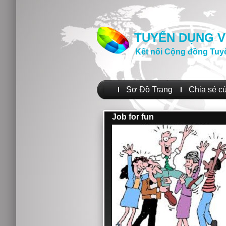
TUYỂN DỤNG V
Kết nối Cộng đồng Tuy
Sơ Đồ Trang
Chia sẻ c
Job for fun