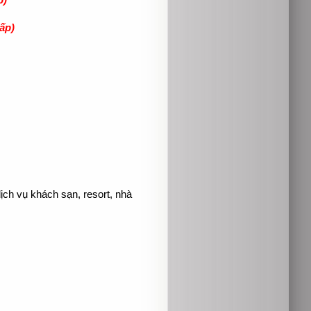
p)
ấp)
ịch vụ khách sạn, resort, nhà