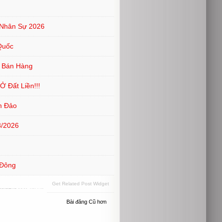
 Nhân Sự 2026
Quốc
V Bán Hàng
 Đất Liền!!!
m Đảo
8/2026
 Đông
Get Related Post Widget
Bài đăng Cũ hơn