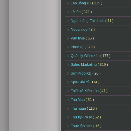
Lao động PT
( 215 )
Lễ tân
( 371 )
Ngân hàng-Tài chính
( 41 )
Ngoại ngữ
( 8 )
Part time
( 65 )
Phục vụ
( 379 )
Quản lý-Giám đốc
( 177 )
Sales-Marketing
( 319 )
Sơn-Mộc-XD
( 20 )
Spa-Giải trí
( 114 )
Thiết kế-Kiến trúc
( 47 )
Thu Mua
( 31 )
Thu ngân
( 116 )
Thư ký-Trợ lý
( 62 )
Thực tập sinh
( 15 )