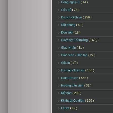
Công nghệ-IT
( 14 )
Cứu hộ
( 73 )
Du lịch-Dịch vụ
( 256 )
Đặt phòng
( 43 )
Đón tiếp
( 18 )
Giám sát-Tổ trưởng
( 163 )
Giao Nhận
( 31 )
Giáo viên - Đào tạo
( 22 )
Giặt là
( 17 )
H.chính-Nhân sự
( 106 )
Hotel-Resort
( 568 )
Hướng dẫn viên
( 32 )
Kế toán
( 293 )
Kỹ thuật-Cơ điện
( 190 )
Lái xe
( 99 )