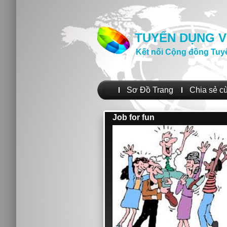
TUYỂN DỤNG V
Kết nối Cộng đồng Tuy
Sơ Đồ Trang
Chia sẻ c
Job for fun