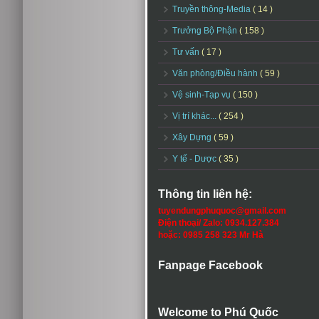
Truyền thông-Media
( 14 )
Trưởng Bộ Phận
( 158 )
Tư vấn
( 17 )
Văn phòng/Điều hành
( 59 )
Vệ sinh-Tạp vụ
( 150 )
Vị trí khác...
( 254 )
Xây Dựng
( 59 )
Y tế - Dược
( 35 )
Thông tin liên hệ:
tuyendungphuquoc@gmail.com
Điện thoại/ Zalo: 0934.127.384
hoặc: 0985 258 323 Mr Hà
Fanpage Facebook
Welcome to Phú Quốc