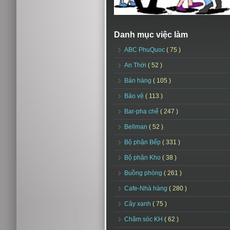
Danh mục việc làm
ABC PhuQuoc
( 75 )
An Thới
( 52 )
Bán hàng
( 105 )
Bảo vệ
( 113 )
Bar-pha chế
( 247 )
Bellman
( 52 )
Bộ phận Bếp
( 331 )
Bộ phận Kho
( 38 )
Buồng phòng
( 261 )
Cafe-Nhà hàng
( 280 )
Cây xanh
( 75 )
Chăm sóc KH
( 62 )