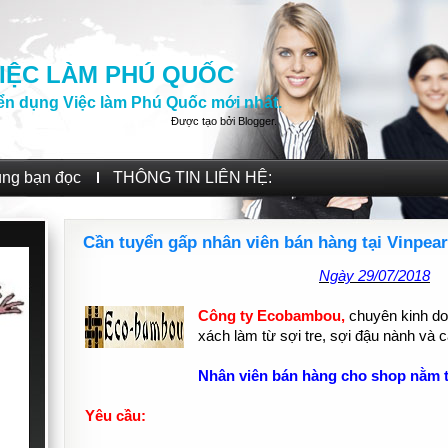
IỆC LÀM PHÚ QUỐC
ển dụng Việc làm Phú Quốc mới nhất.
Được tạo bởi
Blogger
.
ùng bạn đọc
THÔNG TIN LIÊN HỆ:
Cần tuyển gấp nhân viên bán hàng tại Vinpea
Ngày 29/07/2018
Công ty Ecobambou,
chuyên kinh do
xách làm từ sợi tre, sợi đậu nành và 
Nhân viên bán hàng cho shop nằm t
Yêu cầu: