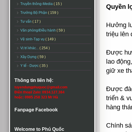
Truyền thông-Media
( 15 )
Quyền lợ
Trưởng Bộ Phận
( 159 )
Tư vấn
( 17 )
Hưởng lư
Văn phòng/Điều hành
( 59 )
triệu lên
Vệ sinh-Tạp vụ
( 149 )
Vị trí khác...
( 254 )
Được hư
Xây Dựng
( 59 )
lao động
Y tế - Dược
( 35 )
giữ xe th
Thông tin liên hệ:
tuyendungphuquoc@gmail.com
Được đào
Điện thoại/ Zalo: 0934.127.384
triển & 
hoặc: 0985 258 323 Mr Hà
hàng thá
Fanpage Facebook
Chính sá
Welcome to Phú Quốc