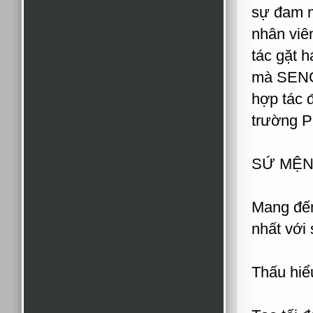
sự đam m
nhân viê
tác gặt 
mà SENGR
hợp tác đ
trường P
SỨ MỆ
Mang đến
nhất với 
Thấu hiểu