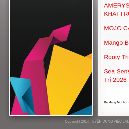
AMERYS
KHAI T
MOJO C
Mango B
Rooty Tr
Sea Sens
Trí 2026
Bài đăng Mới hơn
Copyright 2014 TUYỂN DỤNG VIỆC LÀM P