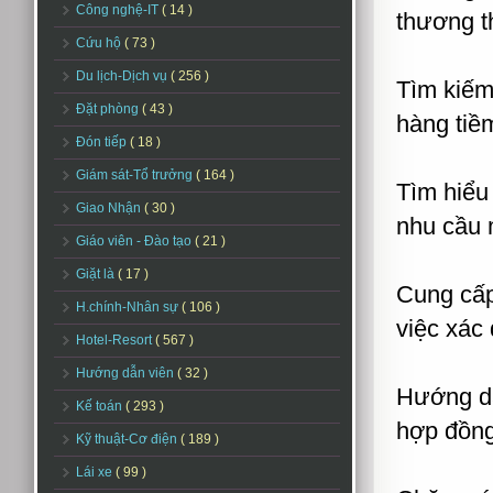
Công nghệ-IT
( 14 )
thương t
Cứu hộ
( 73 )
Du lịch-Dịch vụ
( 256 )
Tìm kiếm
Đặt phòng
( 43 )
hàng tiề
Đón tiếp
( 18 )
Giám sát-Tổ trưởng
( 164 )
Tìm hiểu
Giao Nhận
( 30 )
nhu cầu 
Giáo viên - Đào tạo
( 21 )
Giặt là
( 17 )
Cung cấp
H.chính-Nhân sự
( 106 )
việc xác
Hotel-Resort
( 567 )
Hướng dẫn viên
( 32 )
Hướng dẫ
Kế toán
( 293 )
hợp đồng
Kỹ thuật-Cơ điện
( 189 )
Lái xe
( 99 )