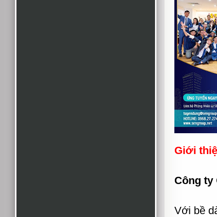
Giới thi
Công ty
Với bề d