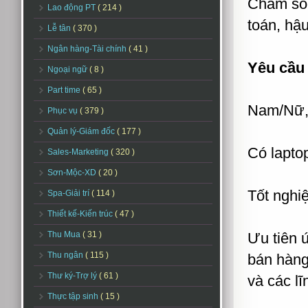
Chăm sóc
Lao động PT
( 214 )
toán, hậu
Lễ tân
( 370 )
Ngân hàng-Tài chính
( 41 )
Yêu cầu 
Ngoại ngữ
( 8 )
Part time
( 65 )
Nam/Nữ, n
Phục vụ
( 379 )
Quản lý-Giám đốc
( 177 )
Có lapto
Sales-Marketing
( 320 )
Sơn-Mộc-XD
( 20 )
Tốt nghiệ
Spa-Giải trí
( 114 )
Thiết kế-Kiến trúc
( 47 )
Thu Mua
( 31 )
Ưu tiên 
Thu ngân
( 115 )
bán hàng
Thư ký-Trợ lý
( 61 )
và các lĩ
Thực tập sinh
( 15 )