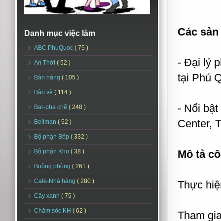
Các sản 
Danh mục việc làm
ABC PhuQuoc
( 75 )
- Đại lý
An Thới
( 52 )
tại Phú 
Bán hàng
( 105 )
Bảo vệ
( 114 )
- Nổi bậ
Bar-pha chế
( 248 )
Center, 
Bellman
( 52 )
Bộ phận Bếp
( 332 )
Bộ phận Kho
( 38 )
Mô tả cô
Buồng phòng
( 261 )
Cafe-Nhà hàng
( 280 )
Thực hiệ
Cây xanh
( 75 )
Chăm sóc KH
( 62 )
Tham gia