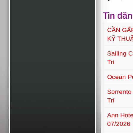
Tin đăn
CẦN GẤ
KỸ THU
Sailing 
Trí
Ocean Pe
Sorrento
Trí
Ann Hot
07/2026