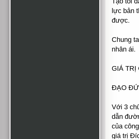
Tạo tối đ
lực bản 
được.
Chung ta
nhân ái.
GIÁ TRỊ
ĐẠO ĐỨC
Với 3 ch
dẫn đườn
của công
giá trị 