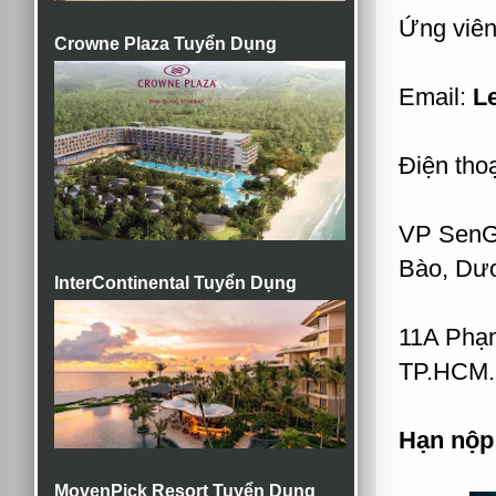
Ứng viên
Crowne Plaza Tuyển Dụng
Email:
L
Điện tho
VP SenGr
Bào, Dư
InterContinental Tuyển Dụng
11A Phạm
TP.HCM.
Hạn nộp
MovenPick Resort Tuyển Dụng