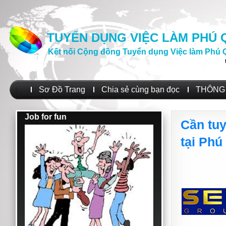
TUYỂN DỤNG VIỆC LÀM PHÚ
Kết nối Cộng đồng Tuyển dụng Việc làm Phú 
Sơ Đồ Trang
Chia sẻ cùng bạn đọc
THÔNG 
Job for fun
Cần tuy
tại Phú