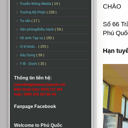
Truyền thông-Media
( 14 )
CHÀO
Trưởng Bộ Phận
( 158 )
Tư vấn
( 17 )
Số 66 Tr
Văn phòng/Điều hành
( 59 )
Phú Quốc
Vệ sinh-Tạp vụ
( 150 )
Vị trí khác...
( 255 )
Hạn tuy
Xây Dựng
( 59 )
Y tế - Dược
( 35 )
Thông tin liên hệ:
tuyendungphuquoc@gmail.com
Điện thoại/ Zalo: 0934.127.384
hoặc: 0985 258 323 Mr Hà
Fanpage Facebook
Welcome to Phú Quốc