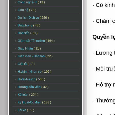
Công nghệ-IT
( 13 )
- Có kinh
Cứu hộ
( 73 )
Du lịch-Dịch vụ
( 256 )
- Chăm ch
Đặt phòng
( 43 )
Đón tiếp
( 18 )
Quyền l
Giám sát-Tổ trưởng
( 164 )
Giao Nhận
( 31 )
- Lương 
Giáo viên - Đào tạo
( 22 )
Giặt là
( 17 )
- Môi trư
H.chính-Nhân sự
( 106 )
Hotel-Resort
( 568 )
- Hỗ trợ 
Hướng dẫn viên
( 32 )
Kế toán
( 294 )
- Thưởng
Kỹ thuật-Cơ điện
( 188 )
Lái xe
( 99 )