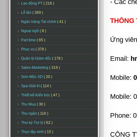
- Các ch
Lao động PT
( 216 )
Lễ tân
( 369 )
THÔNG T
Ngân hàng-Tài chính
( 41 )
Ngoại ngữ
( 8 )
Ứng viên
Part time
( 65 )
Phục vụ
( 378 )
Email:
h
Quản lý-Giám đốc
( 178 )
Sales-Marketing
( 319 )
Mobile:
0
Sơn-Mộc-XD
( 20 )
Spa-Giải trí
( 114 )
Mobile: 
Thiết kế-Kiến trúc
( 47 )
Thu Mua
( 30 )
Thu ngân
( 116 )
Phone: 0
Thư ký-Trợ lý
( 62 )
Thực tập sinh
( 15 )
CÔNG T