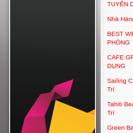
TUYỂN D
Nhà Hàn
BEST W
PHÒNG
CAFE G
DỤNG
Sailing 
Trí
Tahiti B
Trí
Green Ba