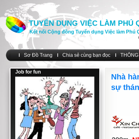
TUYỂN DỤNG VIỆC LÀM PHÚ
Kết nối Cộng đồng Tuyển dụng Việc làm Phú 
Sơ Đồ Trang
Chia sẻ cùng bạn đọc
THÔNG 
Job for fun
Nhà hà
sự thán