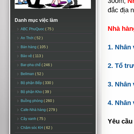
300m,
N
đắc địa 
Danh mục việc làm
Nhà hàn
ABC PhuQuoc
( 75 )
An Thới
( 52 )
1. Nhân 
Bán hàng
( 105 )
Bảo vệ
( 113 )
2. Tổ tr
Bar-pha chế
( 246 )
Bellman
( 52 )
3. Nhân 
Bộ phận Bếp
( 330 )
Bộ phận Kho
( 39 )
Buồng phòng
( 260 )
4. Nhân 
Cafe-Nhà hàng
( 279 )
Cây xanh
( 75 )
Yêu cầu
Chăm sóc KH
( 62 )