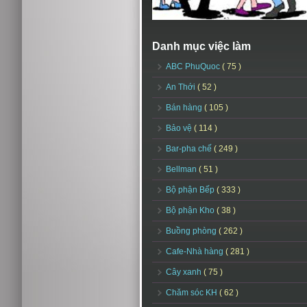
Danh mục việc làm
ABC PhuQuoc
( 75 )
An Thới
( 52 )
Bán hàng
( 105 )
Bảo vệ
( 114 )
Bar-pha chế
( 249 )
Bellman
( 51 )
Bộ phận Bếp
( 333 )
Bộ phận Kho
( 38 )
Buồng phòng
( 262 )
Cafe-Nhà hàng
( 281 )
Cây xanh
( 75 )
Chăm sóc KH
( 62 )