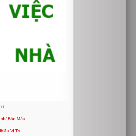
rí
ành/ Bảo Mẫu
iều Vị Trí