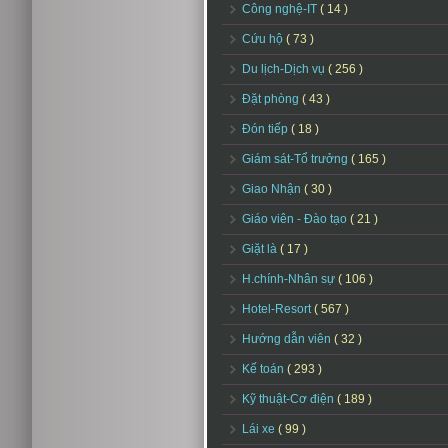
Công nghệ-IT
( 14 )
Cứu hộ
( 73 )
Du lịch-Dịch vụ
( 256 )
Đặt phòng
( 43 )
Đón tiếp
( 18 )
Giám sát-Tổ trưởng
( 165 )
Giao Nhận
( 30 )
Giáo viên - Đào tạo
( 21 )
Giặt là
( 17 )
H.chính-Nhân sự
( 106 )
Hotel-Resort
( 567 )
Hướng dẫn viên
( 32 )
Kế toán
( 293 )
Kỹ thuật-Cơ điện
( 189 )
Lái xe
( 99 )