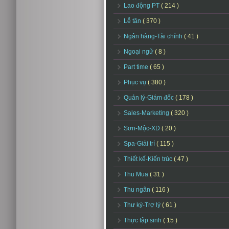
Lao động PT
( 214 )
Lễ tân
( 370 )
Ngân hàng-Tài chính
( 41 )
Ngoại ngữ
( 8 )
Part time
( 65 )
Phục vụ
( 380 )
Quản lý-Giám đốc
( 178 )
Sales-Marketing
( 320 )
Sơn-Mộc-XD
( 20 )
Spa-Giải trí
( 115 )
Thiết kế-Kiến trúc
( 47 )
Thu Mua
( 31 )
Thu ngân
( 116 )
Thư ký-Trợ lý
( 61 )
Thực tập sinh
( 15 )