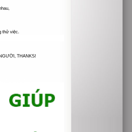
 nhau,
 thử việc.
NGƯỜI, THANKS!
g vào chùa Ông)