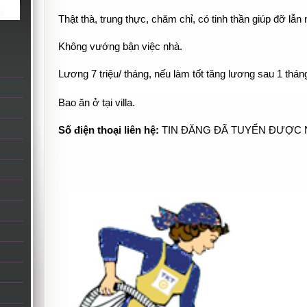
Thật thà, trung thực, chăm chỉ, có tinh thần giúp đỡ lẫn
Không vướng bận việc nhà.
Lương 7 triệu/ tháng, nếu làm tốt tăng lương sau 1 tháng
Bao ăn ở tại villa.
Số điện thoại liên hệ:
TIN ĐĂNG ĐÃ TUYỂN ĐƯỢC 
Cô Huệ - 0918 039 615
Địa chỉ: tổ 2, ấp Cửa Lấp, Dương Tơ, Phú Quốc (đườn