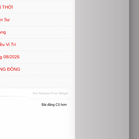
N THỚI
ân Sự
ang
u Vị Trí
g 08/2026
ƠNG ĐÔNG
h
Get Related Post Widget
Bài đăng Cũ hơn