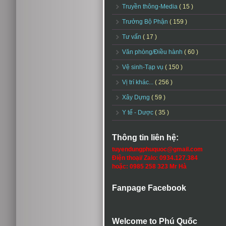
Truyền thông-Media
( 15 )
Trưởng Bộ Phận
( 159 )
Tư vấn
( 17 )
Văn phòng/Điều hành
( 60 )
Vệ sinh-Tạp vụ
( 150 )
Vị trí khác...
( 256 )
Xây Dựng
( 59 )
Y tế - Dược
( 35 )
Thông tin liên hệ:
tuyendungphuquoc@gmail.com
Điện thoại/ Zalo: 0934.127.384
hoặc: 0985 258 323 Mr Hà
Fanpage Facebook
Welcome to Phú Quốc