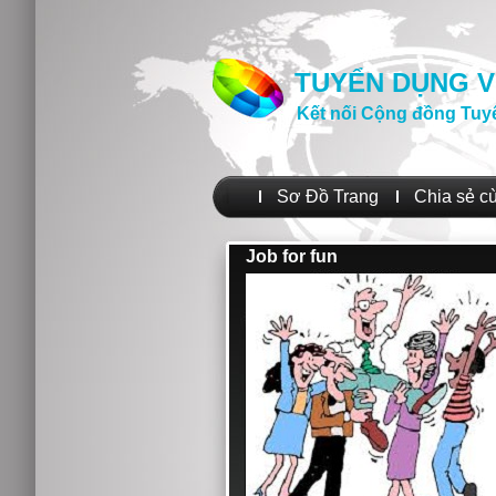
TUYỂN DỤNG V
Kết nối Cộng đồng Tuy
Sơ Đồ Trang
Chia sẻ c
Job for fun