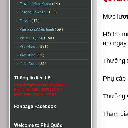
Truyền thông-Media
( 14 )
Trưởng Bộ Phận
( 158 )
Mức lươn
Tư vấn
( 17 )
Văn phòng/Điều hành
( 59 )
Hỗ trợ m
Vệ sinh-Tạp vụ
( 150 )
ăn/ ngày.
Vị trí khác...
( 254 )
Xây Dựng
( 59 )
Thưởng S
Y tế - Dược
( 35 )
Phụ cấp
Thông tin liên hệ:
tuyendungphuquoc@gmail.com
Điện thoại/ Zalo: 0934.127.384
hoặc: 0985 258 323 Mr Hà
Thưởng v
Fanpage Facebook
Tham gia
Welcome to Phú Quốc