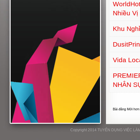
WorldHot
Nhiều Vị 
Khu Nghỉ
DusitPri
Vida Lo
PREMIE
NHÂN S
Bài đăng Mới hơn
Copyright 2014 TUYỂN DỤNG VIỆC LÀM P