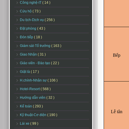
Công nghệ-IT
( 14 )
Cứu hộ
( 73 )
Du lịch-Dịch vụ
( 256 )
Đặt phòng
( 43 )
Đón tiếp
( 18 )
Giám sát-Tổ trưởng
( 163 )
Giao Nhận
( 31 )
Bếp
Giáo viên - Đào tạo
( 22 )
Giặt là
( 17 )
H.chính-Nhân sự
( 106 )
Hotel-Resort
( 568 )
Hướng dẫn viên
( 32 )
Kế toán
( 293 )
Lễ tân
Kỹ thuật-Cơ điện
( 190 )
Lái xe
( 99 )