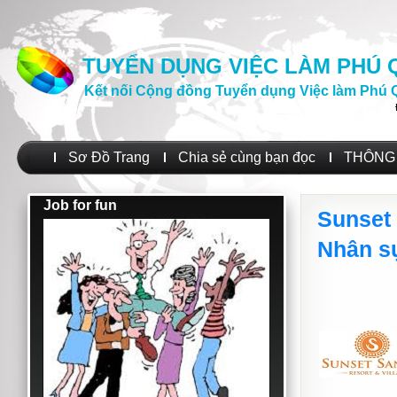
TUYỂN DỤNG VIỆC LÀM PHÚ
Kết nối Cộng đồng Tuyển dụng Việc làm Phú 
Sơ Đồ Trang
Chia sẻ cùng bạn đọc
THÔNG 
Job for fun
Sunset
Nhân sự