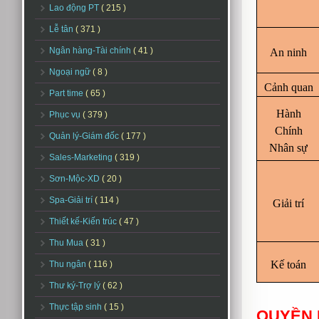
Lao động PT
( 215 )
Lễ tân
( 371 )
Ngân hàng-Tài chính
( 41 )
An ninh
Ngoại ngữ
( 8 )
Cảnh quan
Part time
( 65 )
Hành
Phục vụ
( 379 )
Chính
Quản lý-Giám đốc
( 177 )
Nhân sự
Sales-Marketing
( 319 )
Sơn-Mộc-XD
( 20 )
Spa-Giải trí
( 114 )
Giải trí
Thiết kế-Kiến trúc
( 47 )
Thu Mua
( 31 )
Kế toán
Thu ngân
( 116 )
Thư ký-Trợ lý
( 62 )
Thực tập sinh
( 15 )
QUYỀN 