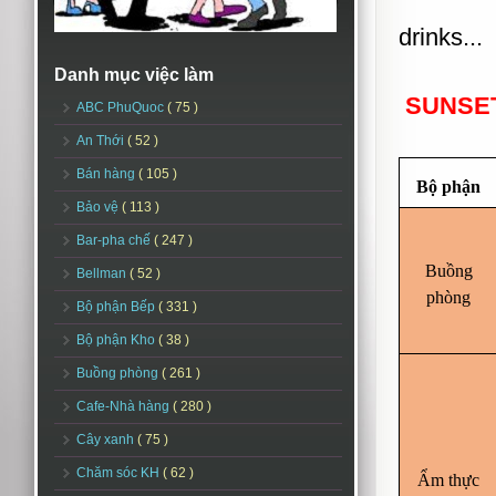
drinks...
Danh mục việc làm
SUNSET
ABC PhuQuoc
( 75 )
An Thới
( 52 )
Bán hàng
( 105 )
Bộ phận
Bảo vệ
( 113 )
Bar-pha chế
( 247 )
Buồng
Bellman
( 52 )
phòng
Bộ phận Bếp
( 331 )
Bộ phận Kho
( 38 )
Buồng phòng
( 261 )
Cafe-Nhà hàng
( 280 )
Cây xanh
( 75 )
Chăm sóc KH
( 62 )
Ẩm thực