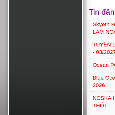
Tin đăn
Skyeth H
LÀM NG
TUYỂN D
- 03/202
Ocean Pe
Blue Oce
2026
NOSKA 
THỚI